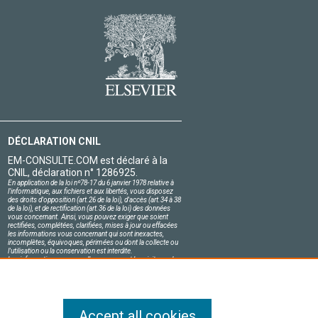
DÉCLARATION CNIL
EM-CONSULTE.COM est déclaré à la
CNIL, déclaration n° 1286925.
En application de la loi nº78-17 du 6 janvier 1978 relative à
l'informatique, aux fichiers et aux libertés, vous disposez
des droits d'opposition (art.26 de la loi), d'accès (art.34 à 38
de la loi), et de rectification (art.36 de la loi) des données
vous concernant. Ainsi, vous pouvez exiger que soient
rectifiées, complétées, clarifiées, mises à jour ou effacées
les informations vous concernant qui sont inexactes,
incomplètes, équivoques, périmées ou dont la collecte ou
l'utilisation ou la conservation est interdite.
Les informations personnelles concernant les visiteurs de
notre site, y compris leur identité, sont confidentielles.
Le responsable du site s'engage sur l'honneur à respecter
les conditions légales de confidentialité applicables en
France et à ne pas divulguer ces informations à des tiers.
Accept all cookies