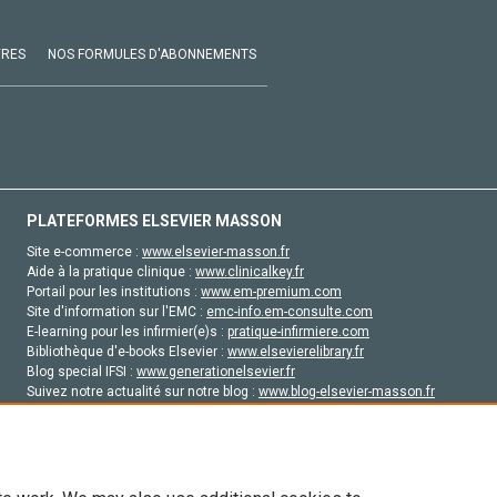
VRES
NOS FORMULES D'ABONNEMENTS
PLATEFORMES ELSEVIER MASSON
Site e-commerce :
www.elsevier-masson.fr
Aide à la pratique clinique :
www.clinicalkey.fr
Portail pour les institutions :
www.em-premium.com
Site d'information sur l'EMC :
emc-info.em-consulte.com
E-learning pour les infirmier(e)s :
pratique-infirmiere.com
Bibliothèque d'e-books Elsevier :
www.elsevierelibrary.fr
Blog special IFSI :
www.generationelsevier.fr
Suivez notre actualité sur notre blog :
www.blog-elsevier-masson.fr
Site d'emploi en santé :
emploisante.com