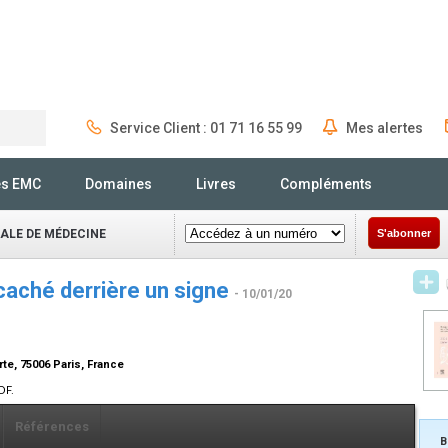
Service Client : 01 71 16 55 99
Mes alertes
Rechercher
és EMC
Domaines
Livres
Compléments
NALE DE MÉDECINE
S'abonner
caché derrière un signe
- 10/01/20
te, 75006 Paris, France
DF.
Références
B