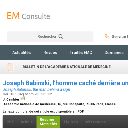
Rechercher
Service C
Rechercher
Actualités
Revues
Traités EMC
Domaines
BULLETIN DE L'ACADÉMIE NATIONALE DE MÉDECINE
Joseph Babinski, l’homme caché derrière u
Joseph Babinski, the man behind a sign
Doi : 10.1016/j.banm.2019.11.002
J. Cambier
Académie nationale de médecine, 16, rue Bonaparte, 75006 Paris, France
Le texte complet de cet article est disponible en PDF.
Résumé
PDF
Article
Figures
Références
Mots clés