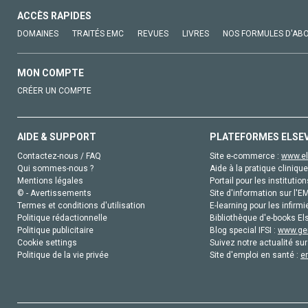
ACCÈS RAPIDES
DOMAINES
TRAITÉS EMC
REVUES
LIVRES
NOS FORMULES D'AB
MON COMPTE
CRÉER UN COMPTE
AIDE & SUPPORT
PLATEFORMES ELSE
Contactez-nous / FAQ
Site e-commerce :
www.el
Qui sommes-nous ?
Aide à la pratique clinique
Mentions légales
Portail pour les institution
© - Avertissements
Site d'information sur l'E
Termes et conditions d'utilisation
E-learning pour les infirmi
Politique rédactionnelle
Bibliothèque d'e-books Els
Politique publicitaire
Blog special IFSI :
www.gen
Cookie settings
Suivez notre actualité sur
Politique de la vie privée
Site d'emploi en santé :
e