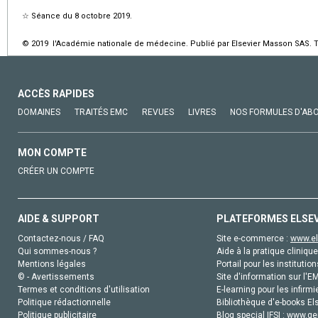
☆
Séance du 8 octobre 2019.
© 2019 l'Académie nationale de médecine. Publié par Elsevier Masson SAS. To
ACCÈS RAPIDES
DOMAINES
TRAITÉS EMC
REVUES
LIVRES
NOS FORMULES D'AB
MON COMPTE
CRÉER UN COMPTE
AIDE & SUPPORT
PLATEFORMES ELSE
Contactez-nous / FAQ
Site e-commerce :
www.el
Qui sommes-nous ?
Aide à la pratique clinique
Mentions légales
Portail pour les institution
© - Avertissements
Site d'information sur l'E
Termes et conditions d'utilisation
E-learning pour les infirmi
Politique rédactionnelle
Bibliothèque d'e-books Els
Politique publicitaire
Blog special IFSI :
www.gen