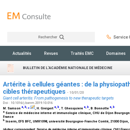
Rechercher
Service C
Rechercher
Actualités
Revues
Traités EMC
Domaines
BULLETIN DE L'ACADÉMIE NATIONALE DE MÉDECINE
Artérite à cellules géantes : de la physiopa
cibles thérapeutiques
- 10/01/20
Giant cell arteritis: From pathogenesis to new therapeutic targets
Doi : 10.1016/j.banm.2019.10.016
a
,
b
,
⁎
a
,
b
a
,
b
a
,
b
M. Samson
, H. Greigert
, T. Ghesquiere
, B. Bonnotte
a
Service de médecine interne et immunologie clinique, CHU de Dijon Bourgogne, 
France
b
Inserm, EFS BFC, UMR1098, université Bourgogne-Franche Comté, 21000 Dijon,
⁎
Auteur correspondant. Service de médecine interne et immunologie clinique, CHU François