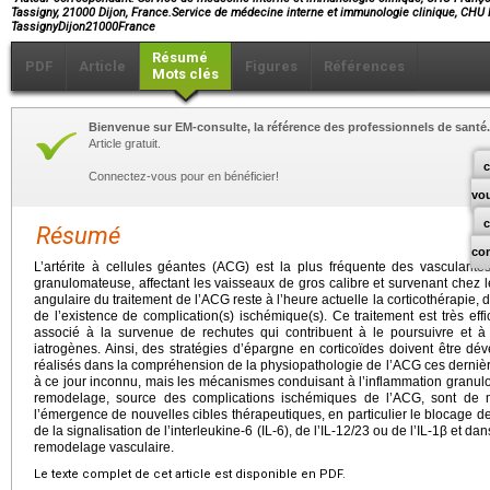
Tassigny, 21000 Dijon, France.Service de médecine interne et immunologie clinique, CHU 
TassignyDijon21000France
Résumé
PDF
Article
Figures
Références
Mots clés
Bienvenue sur EM-consulte, la référence des professionnels de santé.
Article gratuit.
c
Connectez-vous pour en bénéficier!
vo
Résumé
co
L’artérite à cellules géantes (ACG) est la plus fréquente des vascularites 
granulomateuse, affectant les vaisseaux de gros calibre et survenant chez l
angulaire du traitement de l’ACG reste à l’heure actuelle la corticothérapie, 
de l’existence de complication(s) ischémique(s). Ce traitement est très effi
associé à la survenue de rechutes qui contribuent à le poursuivre et à
iatrogènes. Ainsi, des stratégies d’épargne en corticoïdes doivent être d
réalisés dans la compréhension de la physiopathologie de l’ACG ces dernièr
à ce jour inconnu, mais les mécanismes conduisant à l’inflammation granulo
remodelage, source des complications ischémiques de l’ACG, sont de
l’émergence de nouvelles cibles thérapeutiques, en particulier le blocage de l
de la signalisation de l’interleukine-6 (IL-6), de l’IL-12/23 ou de l’IL-1β et d
remodelage vasculaire.
Le texte complet de cet article est disponible en PDF.