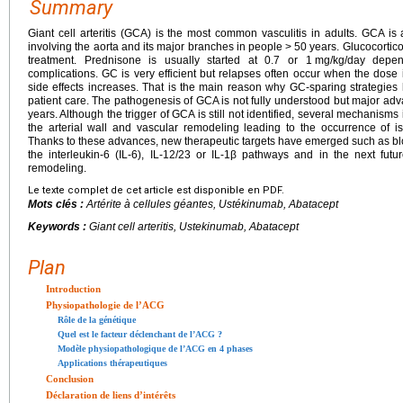
Summary
Giant cell arteritis (GCA) is the most common vasculitis in adults. GCA is
involving the aorta and its major branches in people
>
50 years. Glucocortic
treatment. Prednisone is usually started at 0.7 or 1
mg/kg/day depen
complications. GC is very efficient but relapses often occur when the dose i
side effects increases. That is the main reason why GC-sparing strategie
patient care. The pathogenesis of GCA is not fully understood but major ad
years. Although the trigger of GCA is still not identified, several mechanis
the arterial wall and vascular remodeling leading to the occurrence of
Thanks to these advances, new therapeutic targets have emerged such as block
the interleukin-6 (IL-6), IL-12/23 or IL-1β pathways and in the next futur
remodeling.
Le texte complet de cet article est disponible en PDF.
Mots clés :
Artérite à cellules géantes, Ustékinumab, Abatacept
Keywords :
Giant cell arteritis, Ustekinumab, Abatacept
Plan
Introduction
Physiopathologie de l’ACG
Rôle de la génétique
Quel est le facteur déclenchant de l’ACG ?
Modèle physiopathologique de l’ACG en 4 phases
Applications thérapeutiques
Conclusion
Déclaration de liens d’intérêts