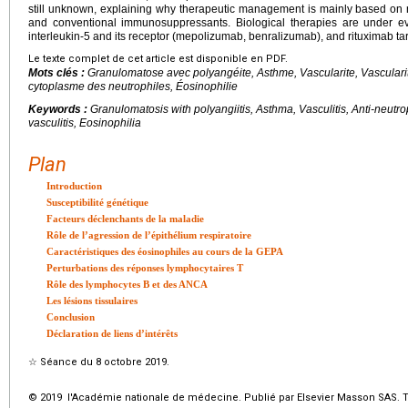
still unknown, explaining why therapeutic management is mainly based on n
and conventional immunosuppressants. Biological therapies are under eval
interleukin-5 and its receptor (mepolizumab, benralizumab), and rituximab tar
Le texte complet de cet article est disponible en PDF.
Mots clés :
Granulomatose avec polyangéite, Asthme, Vascularite, Vascularit
cytoplasme des neutrophiles, Éosinophilie
Keywords :
Granulomatosis with polyangiitis, Asthma, Vasculitis, Anti-neutr
vasculitis, Eosinophilia
Plan
Introduction
Susceptibilité génétique
Facteurs déclenchants de la maladie
Rôle de l’agression de l’épithélium respiratoire
Caractéristiques des éosinophiles au cours de la GEPA
Perturbations des réponses lymphocytaires T
Rôle des lymphocytes B et des ANCA
Les lésions tissulaires
Conclusion
Déclaration de liens d’intérêts
☆
Séance du 8 octobre 2019.
© 2019 l'Académie nationale de médecine. Publié par Elsevier Masson SAS. To