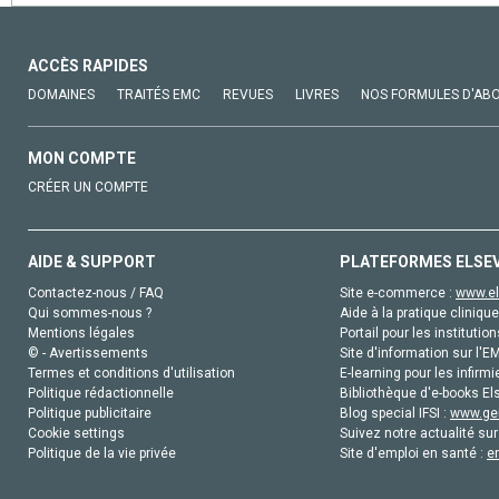
ACCÈS RAPIDES
DOMAINES
TRAITÉS EMC
REVUES
LIVRES
NOS FORMULES D'AB
MON COMPTE
CRÉER UN COMPTE
AIDE & SUPPORT
PLATEFORMES ELSE
Contactez-nous / FAQ
Site e-commerce :
www.el
Qui sommes-nous ?
Aide à la pratique clinique
Mentions légales
Portail pour les institution
© - Avertissements
Site d'information sur l'E
Termes et conditions d'utilisation
E-learning pour les infirmi
Politique rédactionnelle
Bibliothèque d'e-books Els
Politique publicitaire
Blog special IFSI :
www.gen
Cookie settings
Suivez notre actualité sur
Politique de la vie privée
Site d'emploi en santé :
e