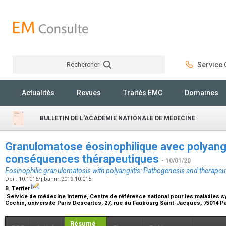
Rechercher
Service C
Rechercher
Actualités
Revues
Traités EMC
Domaines
BULLETIN DE L'ACADÉMIE NATIONALE DE MÉDECINE
Granulomatose éosinophilique avec polyangé
conséquences thérapeutiques
- 10/01/20
Eosinophilic granulomatosis with polyangiitis: Pathogenesis and therape
Doi : 10.1016/j.banm.2019.10.015
B. Terrier
Service de médecine interne, Centre de référence national pour les maladies 
Cochin, université Paris Descartes, 27, rue du Faubourg Saint-Jacques, 75014 P
Résumé