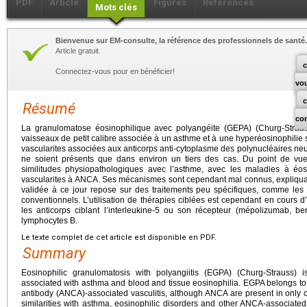
PDF
Article
Figures
Références
Mots clés
Bienvenue sur EM-consulte, la référence des professionnels de santé.
Article gratuit.
c
Connectez-vous pour en bénéficier!
vo
Résumé
co
La granulomatose éosinophilique avec polyangéite (GEPA) (Churg-Straus
vaisseaux de petit calibre associée à un asthme et à une hyperéosinophilie san
vascularites associées aux anticorps anti-cytoplasme des polynucléaires ne
ne soient présents que dans environ un tiers des cas. Du point de vue
similitudes physiopathologiques avec l’asthme, avec les maladies à éos
vascularites à ANCA. Ses mécanismes sont cependant mal connus, expliquan
validée à ce jour repose sur des traitements peu spécifiques, comme les
conventionnels. L’utilisation de thérapies ciblées est cependant en cours 
les anticorps ciblant l’interleukine-5 ou son récepteur (mépolizumab, ben
lymphocytes B.
Le texte complet de cet article est disponible en PDF.
Summary
Eosinophilic granulomatosis with polyangiitis (EGPA) (Churg-Strauss) i
associated with asthma and blood and tissue eosinophilia. EGPA belongs to 
antibody (ANCA)-associated vasculitis, although ANCA are present in only 
similarities with asthma, eosinophilic disorders and other ANCA-associat