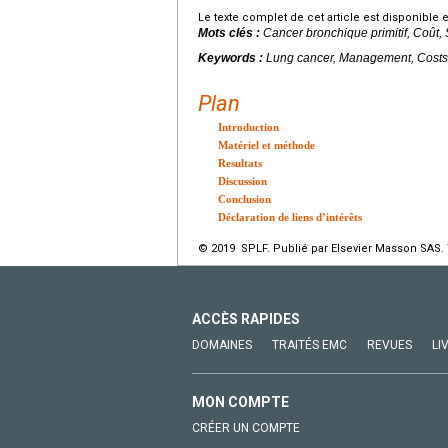
Le texte complet de cet article est disponible 
Mots clés :
Cancer bronchique primitif, Coût, 
Keywords :
Lung cancer, Management, Costs
Plan
Introduction
Matériel et méthode
Resultats
Discussion
Conclusion
Déclaration de liens d’intérêts
© 2019 SPLF. Publié par Elsevier Masson SAS. 
ACCÈS RAPIDES
DOMAINES
TRAITÉS EMC
REVUES
LI
MON COMPTE
CRÉER UN COMPTE