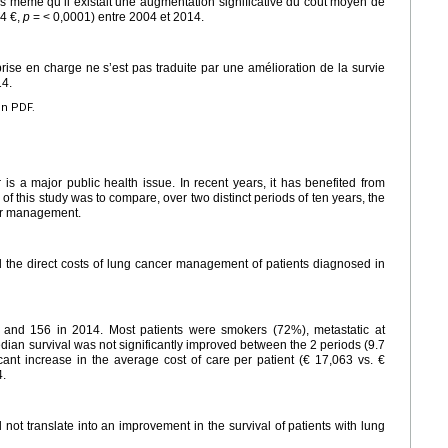
rs même qu’il existait une augmentation significative du coût moyen de
64
€,
p
=
<
0,0001) entre 2004 et 2014.
prise en charge ne s’est pas traduite par une amélioration de la survie
14.
en PDF.
 is a major public health issue. In recent years, it has benefited from
of this study was to compare, over two distinct periods of ten years, the
cer management.
 the direct costs of lung cancer management of patients diagnosed in
 and 156 in 2014. Most patients were smokers (72%), metastatic at
ian survival was not significantly improved between the 2 periods (9.7
cant increase in the average cost of care per patient (€ 17,063 vs. €
.
d not translate into an improvement in the survival of patients with lung