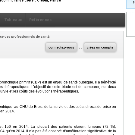
rcommunal de Créteil, Créteil, France
p
Tableaux
Références
ce des professionnels de santé.
connectez-vous
ou
créez un compte
ronchique primitif (CBP) est un enjeu de santé publique. Il a bénéficié
s thérapeutiques. L’objectif de cette étude est de comparer, sur deux
 survie et les coûts des évolutions thérapeutiques.
trique, au CHU de Brest, de la survie et des coûts directs de prise en
 en 2014.
et 156 en 2014. La plupart des patients étaient fumeurs (72 %),
4 qu’en 2014. Il n’a pas été observé d’amélioration significative de la