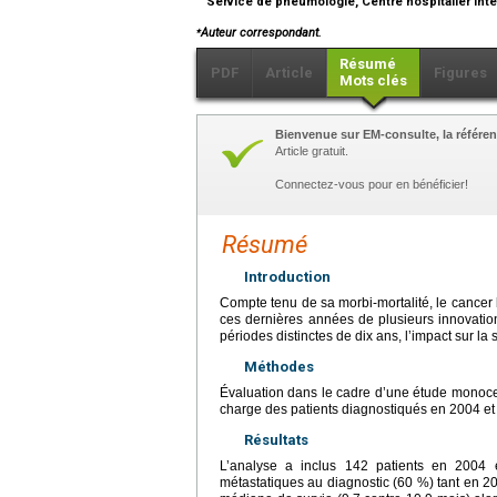
Service de pneumologie, Centre hospitalier inte
⁎
Auteur correspondant.
Résumé
PDF
Article
Figures
Mots clés
Bienvenue sur EM-consulte, la référen
Article gratuit.
Connectez-vous pour en bénéficier!
Résumé
Introduction
Compte tenu de sa morbi-mortalité, le cancer b
ces dernières années de plusieurs innovation
périodes distinctes de dix ans, l’impact sur la
Méthodes
Évaluation dans le cadre d’une étude monocen
charge des patients diagnostiqués en 2004 et
Résultats
L’analyse a inclus 142 patients en 2004 
métastatiques au diagnostic (60 %) tant en 200