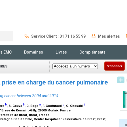
Service Client : 01 71 16 55 99
Mes alertes
Rechercher
és EMC
Domaines
Livres
Compléments
IRES
S'abonner
a prise en charge du cancer pulmonaire
ung cancer between 2004 and 2014
b
b
a
c
d
uere
, S. Gouva
, C. Roge
, F. Couturaud
, C. Chouaid
5, rue de Kersaint-Gilly, 29600 Morlaix, France
ersitaire de Brest, Brest, France
etagne Occidentale, Centre hospitalier universitaire de Brest, Brest,
B