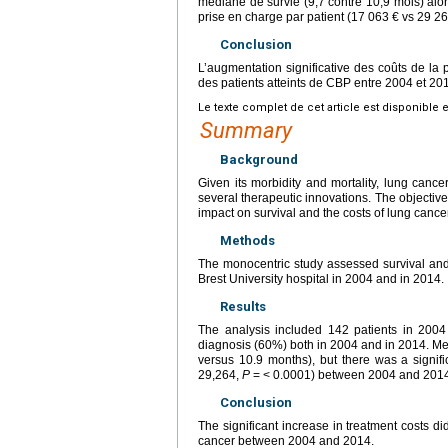
médiane de survie (9,7 contre 10,9 mois) alo
prise en charge par patient (17 063
€ vs 29 2
Conclusion
L’augmentation significative des coûts de la 
des patients atteints de CBP entre 2004 et 20
Le texte complet de cet article est disponible 
Summary
Background
Given its morbidity and mortality, lung cancer
several therapeutic innovations. The objective 
impact on survival and the costs of lung can
Methods
The monocentric study assessed survival and
Brest University hospital in 2004 and in 2014.
Results
The analysis included 142 patients in 2004
diagnosis (60%) both in 2004 and in 2014. Med
versus 10.9 months), but there was a signifi
29,264,
P
=
<
0.0001) between 2004 and 2014
Conclusion
The significant increase in treatment costs di
cancer between 2004 and 2014.