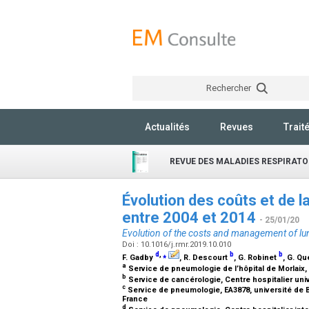
Rechercher
Actualités
Revues
Trait
REVUE DES MALADIES RESPIRATO
Évolution des coûts et de l
entre 2004 et 2014
- 25/01/20
Evolution of the costs and management of l
Doi : 10.1016/j.rmr.2019.10.010
d
,
⁎
b
b
F. Gadby
, R. Descourt
, G. Robinet
, G. Q
a
Service de pneumologie de l’hôpital de Morlaix, 1
b
Service de cancérologie, Centre hospitalier univ
c
Service de pneumologie, EA3878, université de Br
France
d