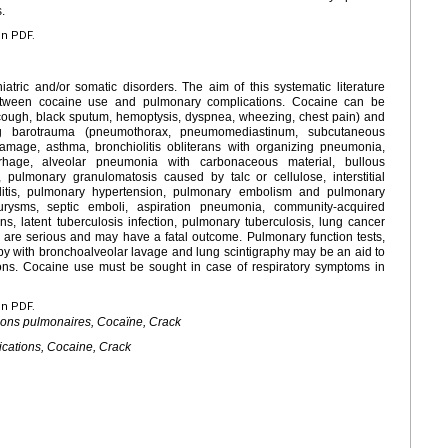
.
en PDF.
tric and/or somatic disorders. The aim of this systematic literature
etween cocaine use and pulmonary complications. Cocaine can be
(cough, black sputum, hemoptysis, dyspnea, wheezing, chest pain) and
ing barotrauma (pneumothorax, pneumomediastinum, subcutaneous
age, asthma, bronchiolitis obliterans with organizing pneumonia,
hage, alveolar pneumonia with carbonaceous material, bullous
ulmonary granulomatosis caused by talc or cellulose, interstitial
ulitis, pulmonary hypertension, pulmonary embolism and pulmonary
eurysms, septic emboli, aspiration pneumonia, community-acquired
ns, latent tuberculosis infection, pulmonary tuberculosis, lung cancer
 are serious and may have a fatal outcome. Pulmonary function tests,
opy with bronchoalveolar lavage and lung scintigraphy may be an aid to
ons. Cocaine use must be sought in case of respiratory symptoms in
en PDF.
ions pulmonaires, Cocaïne, Crack
cations, Cocaine, Crack