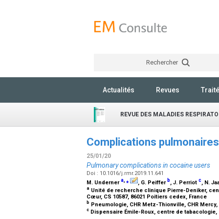
Rechercher
Actualités
Revues
Trait
REVUE DES MALADIES RESPIRATO
Complications pulmonaire
25/01/20
Pulmonary complications in cocaine users
Doi : 10.1016/j.rmr.2019.11.641
a
,
⁎
b
c
M. Underner
, G. Peiffer
, J. Perriot
, N. Ja
a
Unité de recherche clinique Pierre-Deniker, cent
Cœur, CS 10587, 86021 Poitiers cedex, France
b
Pneumologie, CHR Metz-Thionville, CHR Mercy, 
c
Dispensaire Émile-Roux, centre de tabacologie,