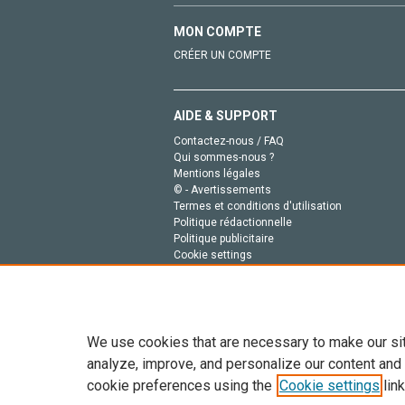
MON COMPTE
CRÉER UN COMPTE
AIDE & SUPPORT
Contactez-nous / FAQ
Qui sommes-nous ?
Mentions légales
© - Avertissements
Termes et conditions d'utilisation
Politique rédactionnelle
Politique publicitaire
Cookie settings
Politique de la vie privée
We use cookies that are necessary to make our si
analyze, improve, and personalize our content and
cookie preferences using the
Cookie settings
link
Tout le contenu de ce site: Copyright © 2026 Else
de données, a la formation en IA et aux technol