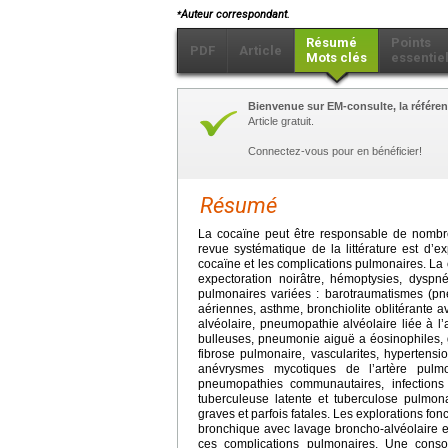
⁎
Auteur correspondant.
Résumé
Points
PDF
Article
Mots clés
essentie
Bienvenue sur EM-consulte, la référen
Article gratuit.
Connectez-vous pour en bénéficier!
Résumé
La cocaïne peut être responsable de nombre
revue systématique de la littérature est d’
cocaïne et les complications pulmonaires. La
expectoration noirâtre, hémoptysies, dyspné
pulmonaires variées : barotraumatismes (p
aériennes, asthme, bronchiolite oblitérant
alvéolaire, pneumopathie alvéolaire liée à 
bulleuses, pneumonie aiguë a éosinophiles, g
fibrose pulmonaire, vascularites, hypertensi
anévrysmes mycotiques de l’artère pulmo
pneumopathies communautaires, infections p
tuberculeuse latente et tuberculose pulmon
graves et parfois fatales. Les explorations fon
bronchique avec lavage broncho-alvéolaire et
ces complications pulmonaires. Une cons