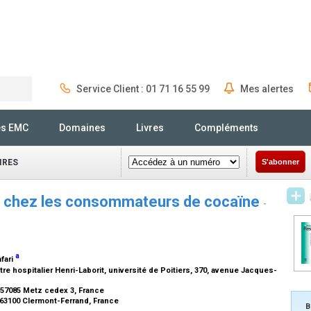
Service Client : 01 71 16 55 99
Mes alertes
Rechercher
és EMC
Domaines
Livres
Compléments
IRES
S'abonner
s chez les consommateurs de cocaïne
-
a
afari
re hospitalier Henri-Laborit, université de Poitiers, 370, avenue Jacques-
57085 Metz cedex 3, France
 63100 Clermont-Ferrand, France
B