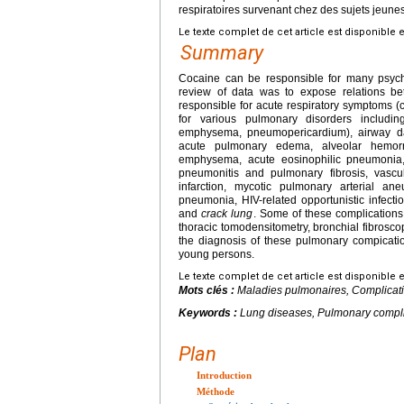
respiratoires survenant chez des sujets jeunes
Le texte complet de cet article est disponible 
Summary
Cocaine can be responsible for many psychia
review of data was to expose relations b
responsible for acute respiratory symptoms 
for various pulmonary disorders includ
emphysema, pneumopericardium), airway dam
acute pulmonary edema, alveolar hemorr
emphysema, acute eosinophilic pneumonia, p
pneumonitis and pulmonary fibrosis, vasc
infarction, mycotic pulmonary arterial an
pneumonia, HIV-related opportunistic infectio
and
crack lung
. Some of these complications
thoracic tomodensitometry, bronchial fibrosc
the diagnosis of these pulmonary compicati
young persons.
Le texte complet de cet article est disponible 
Mots clés :
Maladies pulmonaires, Complicat
Keywords :
Lung diseases, Pulmonary compli
Plan
Introduction
Méthode