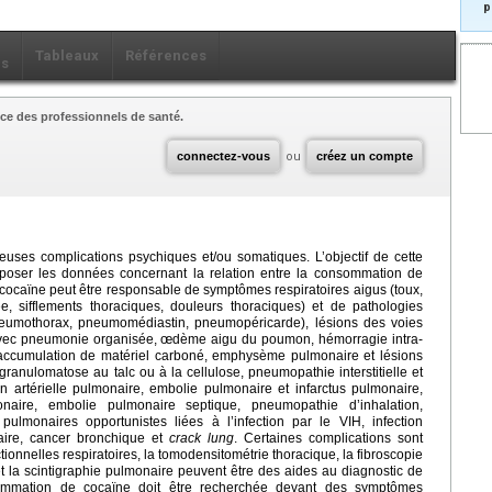
p
Tableaux
Références
ls
ce des professionnels de santé.
connectez-vous
ou
créez un compte
uses complications psychiques et/ou somatiques. L’objectif de cette
exposer les données concernant la relation entre la consommation de
 cocaïne peut être responsable de symptômes respiratoires aigus (toux,
e, sifflements thoraciques, douleurs thoraciques) et de pathologies
neumothorax, pneumomédiastin, pneumopéricarde), lésions des voies
e avec pneumonie organisée, œdème aigu du poumon, hémorragie intra-
l’accumulation de matériel carboné, emphysème pulmonaire et lésions
ranulomatose au talc ou à la cellulose, pneumopathie interstitielle et
on artérielle pulmonaire, embolie pulmonaire et infarctus pulmonaire,
naire, embolie pulmonaire septique, pneumopathie d’inhalation,
ulmonaires opportunistes liées à l’infection par le VIH, infection
aire, cancer bronchique et
crack lung
. Certaines complications sont
ctionnelles respiratoires, la tomodensitométrie thoracique, la fibroscopie
 la scintigraphie pulmonaire peuvent être des aides au diagnostic de
ommation de cocaïne doit être recherchée devant des symptômes