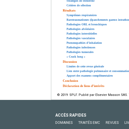
Stratégies de recherche
Critères de sélection
Résultats
Symptômes respiratoires
Barotraumatismes (épanchements gazeux intrathor
Pathologies ORL et bronchiques
Pathologies alvéolaires
Pathologies interstitielles
Pathologies vasculaires
Pneumopathies d’inhalation
Pathologies infectieuses
Pathologies tumorales
« Crack lung »
Discussion
Limites de cette revue générale
Lien entre pathologie pulmonaire et consommatio
Apport des examens complémentaires
Conclusion
Déclaration de liens d’intérêts
© 2019 SPLF. Publié par Elsevier Masson SAS. 
ACCÈS RAPIDES
DOMAINES
TRAITÉS EMC
REVUES
LI