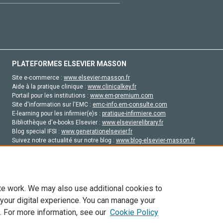
PLATEFORMES ELSEVIER MASSON
Site e-commerce :
www.elsevier-masson.fr
Aide à la pratique clinique :
www.clinicalkey.fr
Portail pour les institutions :
www.em-premium.com
Site d'information sur l'EMC :
emc-info.em-consulte.com
E-learning pour les infirmier(e)s :
pratique-infirmiere.com
Bibliothèque d'e-books Elsevier :
www.elsevierelibrary.fr
Blog special IFSI :
www.generationelsevier.fr
Suivez notre actualité sur notre blog :
www.blog-elsevier-masson.fr
Site d'emploi en santé :
emploisante.com
te work. We may also use additional cookies to
 your digital experience. You can manage your
. For more information, see our
Cookie Policy
vier, ses concédants de licence et ses contributeurs. Tout les droits sont réservés, y 
ogies similaires. Pour tout contenu en libre accès, les conditions de licence Creati