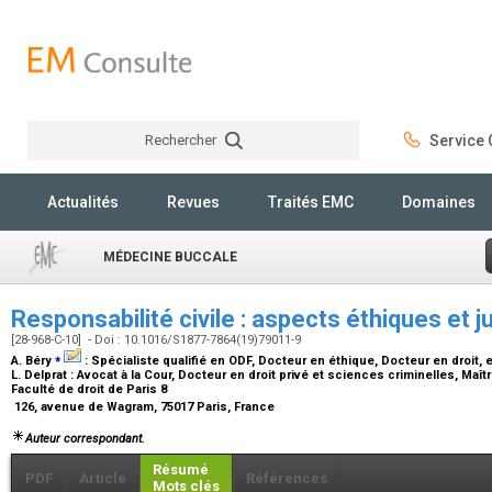
Rechercher
Service C
Rechercher
Actualités
Revues
Traités EMC
Domaines
MÉDECINE BUCCALE
Responsabilité civile : aspects éthiques et j
[28-968-C-10] - Doi : 10.1016/S1877-7864(19)79011-9
⁎
A. Béry
:
Spécialiste qualifié en ODF, Docteur en éthique, Docteur en droit, 
L. Delprat :
Avocat à la Cour, Docteur en droit privé et sciences criminelles, Maî
Faculté de droit de Paris 8
126, avenue de Wagram, 75017 Paris, France
Auteur correspondant.
Résumé
PDF
Article
Références
Mots clés