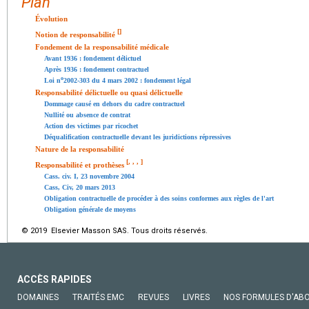
Plan
Évolution
[
]
Notion de responsabilité
Fondement de la responsabilité médicale
Avant 1936 : fondement délictuel
Après 1936 : fondement contractuel
o
Loi n
2002-303 du 4 mars 2002 : fondement légal
Responsabilité délictuelle ou quasi délictuelle
Dommage causé en dehors du cadre contractuel
Nullité ou absence de contrat
Action des victimes par ricochet
Déqualification contractuelle devant les juridictions répressives
Nature de la responsabilité
[
,
,
,
]
Responsabilité et prothèses
Cass. civ. I, 23 novembre 2004
Cass, Civ, 20 mars 2013
Obligation contractuelle de procéder à des soins conformes aux règles de l'art
Obligation générale de moyens
© 2019 Elsevier Masson SAS. Tous droits réservés.
ACCÈS RAPIDES
DOMAINES
TRAITÉS EMC
REVUES
LIVRES
NOS FORMULES D'AB