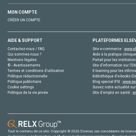
MON COMPTE
CRÉER UN COMPTE
AIDE & SUPPORT
PLATEFORMES ELSE
Contactez-nous / FAQ
Site e-commerce :
www.el
Qui sommes-nous ?
Aide à la pratique clinique
Mentions légales
Portail pour les institution
© - Avertissements
Site d'information sur l'E
Termes et conditions d'utilisation
E-learning pour les infirmi
Politique rédactionnelle
Bibliothèque d'e-books Els
Politique publicitaire
Blog special IFSI :
www.gen
Cookie settings
Suivez notre actualité sur
Politique de la vie privée
Site d'emploi en santé :
e
Tout le contenu de ce site: Copyright © 2026 Elsevier, ses concédants de licence e