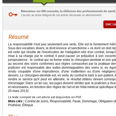
Bienvenue sur EM-consulte, la référence des professionnels de santé.
L’accès au texte intégral de cet article nécessite un abonnement.
EMC D
Résumé
La responsabilité n'est pas seulement une vertu. Elle est le fondement mêm
Sous des vocables divers, le droit énonce et sanctionne « ce dont on doit ré
est celle qui résulte de l'inexécution de l'obligation née d'un contrat, lorsqu
mise à sa charge par le contrat, il peut causer un préjudice à son cocontrac
jurisprudence : le contrat qui se forme entre le chirurgien-dentiste et son p
au second des soins conformes aux règles consacrées par la pratique den
praticien est responsable des suites dommageables des soins si, eu égard
rendu coupable d'une imprudence, d'une inattention ou d'une négligen
devoirs. Le chirurgien-dentiste est, en vertu du contrat le liant à son patient,
rendre le service qu'il peut en attendre, le résultat obtenu devant corresp
d'envisager. Dans un tel cas, les juges doivent vérifier que le praticien a fo
et nécessaires, en fonction des règles de l'art et de l'état médical spécifique 
20 mars 2013).
Le texte complet de cet article est disponible en PDF.
Mots-clés :
Contrat de soins, Responsabilité, Faute, Dommage, Obligation de
Prothèse, Éthique