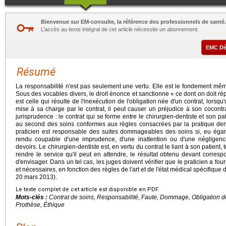
Bienvenue sur EM-consulte, la référence des professionnels de santé.
L’accès au texte intégral de cet article nécessite un abonnement.
EMC D
Résumé
La responsabilité n'est pas seulement une vertu. Elle est le fondement mêm
Sous des vocables divers, le droit énonce et sanctionne « ce dont on doit ré
est celle qui résulte de l'inexécution de l'obligation née d'un contrat, lorsqu
mise à sa charge par le contrat, il peut causer un préjudice à son cocontrac
jurisprudence : le contrat qui se forme entre le chirurgien-dentiste et son p
au second des soins conformes aux règles consacrées par la pratique den
praticien est responsable des suites dommageables des soins si, eu égard
rendu coupable d'une imprudence, d'une inattention ou d'une négligen
devoirs. Le chirurgien-dentiste est, en vertu du contrat le liant à son patient,
rendre le service qu'il peut en attendre, le résultat obtenu devant corresp
d'envisager. Dans un tel cas, les juges doivent vérifier que le praticien a fo
et nécessaires, en fonction des règles de l'art et de l'état médical spécifique 
20 mars 2013).
Le texte complet de cet article est disponible en PDF.
Mots-clés :
Contrat de soins, Responsabilité, Faute, Dommage, Obligation de
Prothèse, Éthique