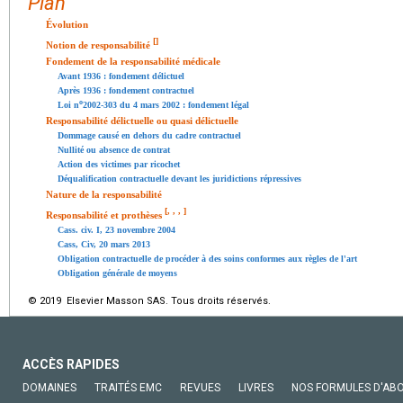
Plan
Évolution
[
]
Notion de responsabilité
Fondement de la responsabilité médicale
Avant 1936 : fondement délictuel
Après 1936 : fondement contractuel
o
Loi n
2002-303 du 4 mars 2002 : fondement légal
Responsabilité délictuelle ou quasi délictuelle
Dommage causé en dehors du cadre contractuel
Nullité ou absence de contrat
Action des victimes par ricochet
Déqualification contractuelle devant les juridictions répressives
Nature de la responsabilité
[
,
,
,
]
Responsabilité et prothèses
Cass. civ. I, 23 novembre 2004
Cass, Civ, 20 mars 2013
Obligation contractuelle de procéder à des soins conformes aux règles de l'art
Obligation générale de moyens
© 2019 Elsevier Masson SAS. Tous droits réservés.
ACCÈS RAPIDES
DOMAINES
TRAITÉS EMC
REVUES
LIVRES
NOS FORMULES D'AB