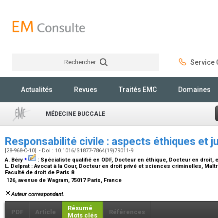
Rechercher
Service C
Rechercher
Actualités
Revues
Traités EMC
Domaines
MÉDECINE BUCCALE
Responsabilité civile : aspects éthiques et j
[28-968-C-10] - Doi : 10.1016/S1877-7864(19)79011-9
⁎
A. Béry
:
Spécialiste qualifié en ODF, Docteur en éthique, Docteur en droit, 
L. Delprat :
Avocat à la Cour, Docteur en droit privé et sciences criminelles, Maî
Faculté de droit de Paris 8
126, avenue de Wagram, 75017 Paris, France
Auteur correspondant.
Résumé
PDF
Article
Références
Mots clés