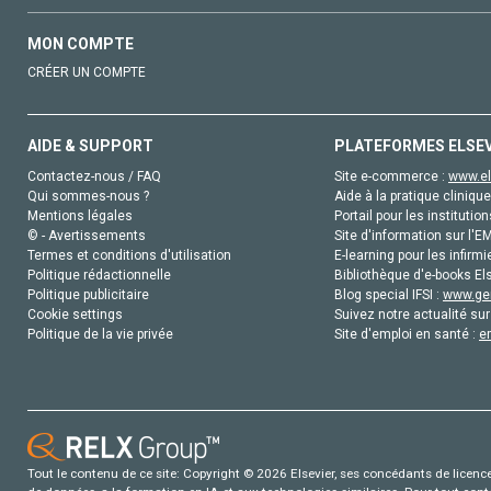
MON COMPTE
CRÉER UN COMPTE
AIDE & SUPPORT
PLATEFORMES ELSE
Contactez-nous / FAQ
Site e-commerce :
www.el
Qui sommes-nous ?
Aide à la pratique clinique
Mentions légales
Portail pour les institution
© - Avertissements
Site d'information sur l'E
Termes et conditions d'utilisation
E-learning pour les infirmi
Politique rédactionnelle
Bibliothèque d'e-books Els
Politique publicitaire
Blog special IFSI :
www.gen
Cookie settings
Suivez notre actualité sur
Politique de la vie privée
Site d'emploi en santé :
e
Tout le contenu de ce site: Copyright © 2026 Elsevier, ses concédants de licence e