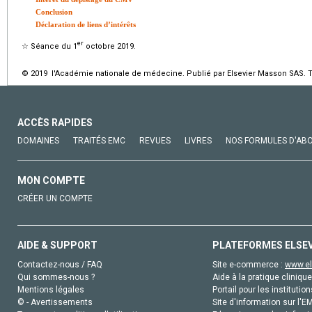
Conclusion
Déclaration de liens d’intérêts
er
☆
Séance du 1
octobre 2019.
© 2019 l'Académie nationale de médecine. Publié par Elsevier Masson SAS. To
ACCÈS RAPIDES
DOMAINES
TRAITÉS EMC
REVUES
LIVRES
NOS FORMULES D'AB
MON COMPTE
CRÉER UN COMPTE
AIDE & SUPPORT
PLATEFORMES ELSE
Contactez-nous / FAQ
Site e-commerce :
www.el
Qui sommes-nous ?
Aide à la pratique clinique
Mentions légales
Portail pour les institution
© - Avertissements
Site d'information sur l'E