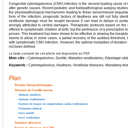
Congenital cytomegalovirus (CMV) infection is the second leading cause of
after genetic causes. Recent pediatric and foetopathological autopsy studie
the physiopathological mechanisms leading to these sensorineural sequelae.
form of the infection, prognostic factors of deafness are still not fully id
vestibular damage must be sought because it can lead to delays in post
wrongly attributed to central damages. Therapeutic protocols based on the a
offered to symptomatic children at birth, but the pertinence of a prescription
proven. This treatment has been shown to be effective in slowing the breakdo
seems to allow, in some cases, a partial recovery of the auditory threshold, bu
with symptomatic CMV infection. However, the optimal modalities of duration 
not been defined.
Le texte complet de cet article est disponible en PDF.
Mots clés :
Cytomegalovirus, Surdite, Maladies vestibulaires, Dépistage obli
Keywords :
Cytomegalovirus, Heafness, Vestibular diseases, Mandatory tes
Plan
Données histopathologiques
Atteintes de l’oreille interne
Atteintes auditives
Atteintes vestibulaires
Facteurs de risques de complications audio-vestibulaires
Traitement médical
Suivi auditif
Suivi vestibulaire
Atteintes olfactives
Intérêt du dépistage du CMV