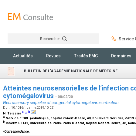
Rechercher
Service C
Rechercher
Actualités
Revues
Traités EMC
Domaines
BULLETIN DE L'ACADÉMIE NATIONALE DE MÉDECINE
Atteintes neurosensorielles de l’infection c
cytomégalovirus
- 08/02/20
Neurosensory sequelae of congenital cytomegalovirus infection
Doi : 10.1016/j.banm.2019.10.021
a
,
⁎
,
b
N. Teissier
a
Service d’ORL pédiatrique, hôpital Robert-Debré, 48, boulevard Sérurier, 75019 
b
Inserm U1141, université de Paris-Paris Diderot, hôpital Robert-Debré, 48, boul
⁎
Correspondance.