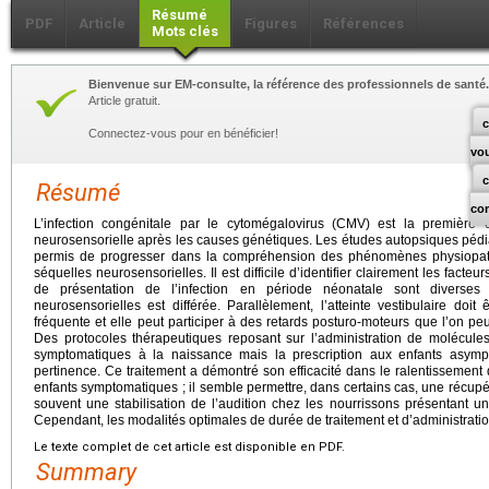
Résumé
PDF
Article
Figures
Références
Mots clés
Bienvenue sur EM-consulte, la référence des professionnels de santé.
Article gratuit.
c
Connectez-vous pour en bénéficier!
vo
Résumé
co
L’infection congénitale par le cytomégalovirus (CMV) est la première
neurosensorielle après les causes génétiques. Les études autopsiques pédia
permis de progresser dans la compréhension des phénomènes physiopath
séquelles neurosensorielles. Il est difficile d’identifier clairement les facte
de présentation de l’infection en période néonatale sont diverses 
neurosensorielles est différée. Parallèlement, l’atteinte vestibulaire doit
fréquente et elle peut participer à des retards posturo-moteurs que l’on peut 
Des protocoles thérapeutiques reposant sur l’administration de molécules
symptomatiques à la naissance mais la prescription aux enfants asym
pertinence. Ce traitement a démontré son efficacité dans le ralentissement 
enfants symptomatiques ; il semble permettre, dans certains cas, une récupéra
souvent une stabilisation de l’audition chez les nourrissons présentant 
Cependant, les modalités optimales de durée de traitement et d’administratio
Le texte complet de cet article est disponible en PDF.
Summary