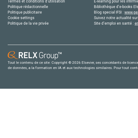
Termes et conditions d'utilisation
E-learning pour les infirmi
Politique rédactionnelle
Bibliothèque d'e-books Els
Politique publicitaire
Blog special IFSI :
www.gen
Cookie settings
Suivez notre actualité sur
Politique de la vie privée
Site d'emploi en santé :
e
Tout le contenu de ce site: Copyright © 2026 Elsevier, ses concédants de licence e
de données, a la formation en IA et aux technologies similaires. Pour tout con