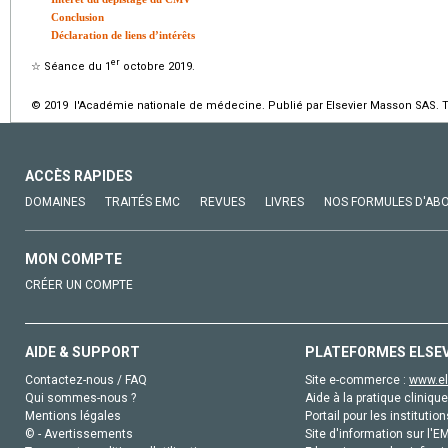
Conclusion
Déclaration de liens d’intérêts
er
☆
Séance du 1
octobre 2019.
© 2019 l'Académie nationale de médecine. Publié par Elsevier Masson SAS. To
ACCÈS RAPIDES
DOMAINES
TRAITÉS EMC
REVUES
LIVRES
NOS FORMULES D'AB
MON COMPTE
CRÉER UN COMPTE
AIDE & SUPPORT
PLATEFORMES ELSE
Contactez-nous / FAQ
Site e-commerce :
www.el
Qui sommes-nous ?
Aide à la pratique clinique
Mentions légales
Portail pour les institution
© - Avertissements
Site d'information sur l'E