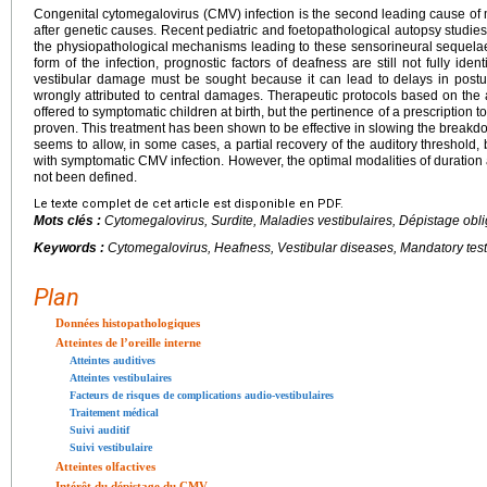
Congenital cytomegalovirus (CMV) infection is the second leading cause of
after genetic causes. Recent pediatric and foetopathological autopsy studie
the physiopathological mechanisms leading to these sensorineural sequelae.
form of the infection, prognostic factors of deafness are still not fully id
vestibular damage must be sought because it can lead to delays in post
wrongly attributed to central damages. Therapeutic protocols based on the a
offered to symptomatic children at birth, but the pertinence of a prescription
proven. This treatment has been shown to be effective in slowing the breakdo
seems to allow, in some cases, a partial recovery of the auditory threshold, bu
with symptomatic CMV infection. However, the optimal modalities of duration 
not been defined.
Le texte complet de cet article est disponible en PDF.
Mots clés :
Cytomegalovirus, Surdite, Maladies vestibulaires, Dépistage obli
Keywords :
Cytomegalovirus, Heafness, Vestibular diseases, Mandatory tes
Plan
Données histopathologiques
Atteintes de l’oreille interne
Atteintes auditives
Atteintes vestibulaires
Facteurs de risques de complications audio-vestibulaires
Traitement médical
Suivi auditif
Suivi vestibulaire
Atteintes olfactives
Intérêt du dépistage du CMV