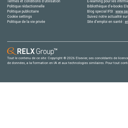
Termes et conditions d'utilisation
E-learning pour les infirmi
Politique rédactionnelle
Bibliothèque d'e-books Els
Politique publicitaire
Blog special IFSI :
www.gen
Cookie settings
Suivez notre actualité sur
Politique de la vie privée
Site d'emploi en santé :
e
Tout le contenu de ce site: Copyright © 2026 Elsevier, ses concédants de licence e
de données, a la formation en IA et aux technologies similaires. Pour tout con