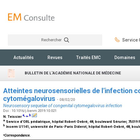
Rechercher
Service C
Rechercher
Actualités
Revues
Traités EMC
Domaines
BULLETIN DE L'ACADÉMIE NATIONALE DE MÉDECINE
Atteintes neurosensorielles de l’infection c
cytomégalovirus
- 08/02/20
Neurosensory sequelae of congenital cytomegalovirus infection
Doi : 10.1016/j.banm.2019.10.021
a
,
⁎
,
b
N. Teissier
a
Service d’ORL pédiatrique, hôpital Robert-Debré, 48, boulevard Sérurier, 75019 
b
Inserm U1141, université de Paris-Paris Diderot, hôpital Robert-Debré, 48, boul
⁎
Correspondance.