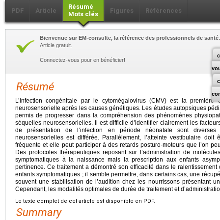
Résumé
PDF
Article
Figures
Références
Mots clés
Bienvenue sur EM-consulte, la référence des professionnels de santé.
Article gratuit.
c
Connectez-vous pour en bénéficier!
vo
Résumé
co
L’infection congénitale par le cytomégalovirus (CMV) est la première
neurosensorielle après les causes génétiques. Les études autopsiques pédia
permis de progresser dans la compréhension des phénomènes physiopath
séquelles neurosensorielles. Il est difficile d’identifier clairement les facte
de présentation de l’infection en période néonatale sont diverses 
neurosensorielles est différée. Parallèlement, l’atteinte vestibulaire doit
fréquente et elle peut participer à des retards posturo-moteurs que l’on peut 
Des protocoles thérapeutiques reposant sur l’administration de molécules
symptomatiques à la naissance mais la prescription aux enfants asym
pertinence. Ce traitement a démontré son efficacité dans le ralentissement 
enfants symptomatiques ; il semble permettre, dans certains cas, une récupéra
souvent une stabilisation de l’audition chez les nourrissons présentant 
Cependant, les modalités optimales de durée de traitement et d’administratio
Le texte complet de cet article est disponible en PDF.
Summary