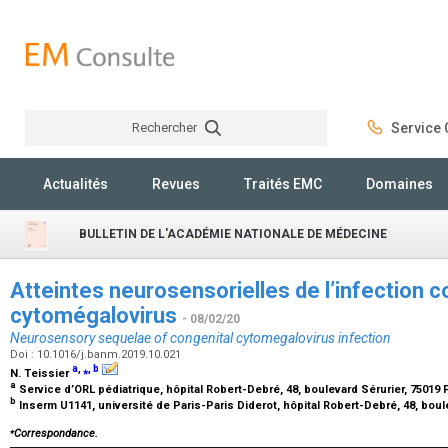
Rechercher
Service C
Rechercher
Actualités
Revues
Traités EMC
Domaines
BULLETIN DE L'ACADÉMIE NATIONALE DE MÉDECINE
Atteintes neurosensorielles de l’infection c
cytomégalovirus
- 08/02/20
Neurosensory sequelae of congenital cytomegalovirus infection
Doi : 10.1016/j.banm.2019.10.021
a
,
⁎
,
b
N. Teissier
a
Service d’ORL pédiatrique, hôpital Robert-Debré, 48, boulevard Sérurier, 75019 
b
Inserm U1141, université de Paris-Paris Diderot, hôpital Robert-Debré, 48, boul
⁎
Correspondance.