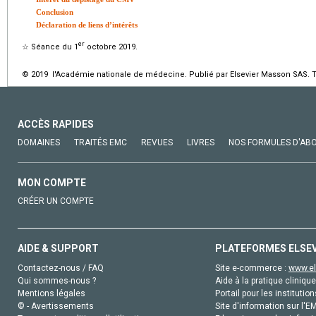
Conclusion
Déclaration de liens d’intérêts
er
☆
Séance du 1
octobre 2019.
© 2019 l'Académie nationale de médecine. Publié par Elsevier Masson SAS. To
ACCÈS RAPIDES
DOMAINES
TRAITÉS EMC
REVUES
LIVRES
NOS FORMULES D'AB
MON COMPTE
CRÉER UN COMPTE
AIDE & SUPPORT
PLATEFORMES ELSE
Contactez-nous / FAQ
Site e-commerce :
www.el
Qui sommes-nous ?
Aide à la pratique clinique
Mentions légales
Portail pour les institution
© - Avertissements
Site d'information sur l'E