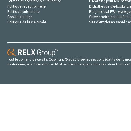
Termes et conditions d'utilisation
E-learning pour les infirmi
Politique rédactionnelle
Bibliothèque d'e-books Els
Politique publicitaire
Blog special IFSI :
www.gen
Cookie settings
Suivez notre actualité sur
Politique de la vie privée
Site d'emploi en santé :
e
Tout le contenu de ce site: Copyright © 2026 Elsevier, ses concédants de licence e
de données, a la formation en IA et aux technologies similaires. Pour tout con