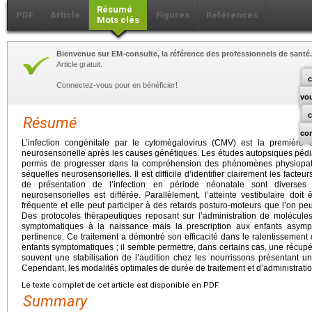
Résumé
PDF
Article
Figures
Références
Mots clés
Bienvenue sur EM-consulte, la référence des professionnels de santé.
Article gratuit.
c
Connectez-vous pour en bénéficier!
vo
Résumé
co
L’infection congénitale par le cytomégalovirus (CMV) est la première
neurosensorielle après les causes génétiques. Les études autopsiques pédia
permis de progresser dans la compréhension des phénomènes physiopath
séquelles neurosensorielles. Il est difficile d’identifier clairement les facte
de présentation de l’infection en période néonatale sont diverses 
neurosensorielles est différée. Parallèlement, l’atteinte vestibulaire doit
fréquente et elle peut participer à des retards posturo-moteurs que l’on peut 
Des protocoles thérapeutiques reposant sur l’administration de molécules
symptomatiques à la naissance mais la prescription aux enfants asym
pertinence. Ce traitement a démontré son efficacité dans le ralentissement 
enfants symptomatiques ; il semble permettre, dans certains cas, une récupéra
souvent une stabilisation de l’audition chez les nourrissons présentant 
Cependant, les modalités optimales de durée de traitement et d’administratio
Le texte complet de cet article est disponible en PDF.
Summary