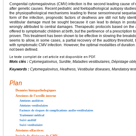
Congenital cytomegalovirus (CMV) infection is the second leading cause of
after genetic causes. Recent pediatric and foetopathological autopsy studie
the physiopathological mechanisms leading to these sensorineural sequelae.
form of the infection, prognostic factors of deafness are still not fully id
vestibular damage must be sought because it can lead to delays in post
wrongly attributed to central damages. Therapeutic protocols based on the a
offered to symptomatic children at birth, but the pertinence of a prescription
proven. This treatment has been shown to be effective in slowing the breakdo
seems to allow, in some cases, a partial recovery of the auditory threshold, bu
with symptomatic CMV infection. However, the optimal modalities of duration 
not been defined.
Le texte complet de cet article est disponible en PDF.
Mots clés :
Cytomegalovirus, Surdite, Maladies vestibulaires, Dépistage obli
Keywords :
Cytomegalovirus, Heafness, Vestibular diseases, Mandatory tes
Plan
Données histopathologiques
Atteintes de l’oreille interne
Atteintes auditives
Atteintes vestibulaires
Facteurs de risques de complications audio-vestibulaires
Traitement médical
Suivi auditif
Suivi vestibulaire
Atteintes olfactives
Intérêt du dépistage du CMV