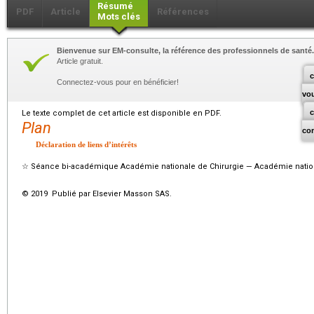
Résumé
PDF
Article
Références
Mots clés
Bienvenue sur EM-consulte, la référence des professionnels de santé.
Article gratuit.
c
Connectez-vous pour en bénéficier!
vo
Le texte complet de cet article est disponible en PDF.
Plan
co
Déclaration de liens d’intérêts
☆
Séance bi-académique Académie nationale de Chirurgie — Académie natio
© 2019 Publié par Elsevier Masson SAS.