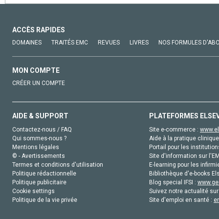
ACCÈS RAPIDES
DOMAINES
TRAITÉS EMC
REVUES
LIVRES
NOS FORMULES D'AB
MON COMPTE
CRÉER UN COMPTE
AIDE & SUPPORT
PLATEFORMES ELSE
Contactez-nous / FAQ
Site e-commerce :
www.el
Qui sommes-nous ?
Aide à la pratique clinique
Mentions légales
Portail pour les institution
© - Avertissements
Site d'information sur l'E
Termes et conditions d'utilisation
E-learning pour les infirmi
Politique rédactionnelle
Bibliothèque d'e-books Els
Politique publicitaire
Blog special IFSI :
www.gen
Cookie settings
Suivez notre actualité sur
Politique de la vie privée
Site d'emploi en santé :
e