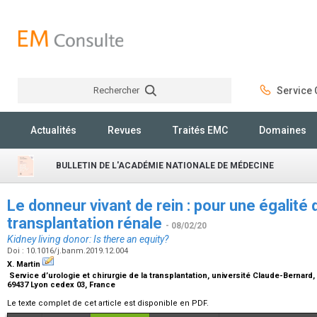
Rechercher
Service C
Rechercher
Actualités
Revues
Traités EMC
Domaines
BULLETIN DE L'ACADÉMIE NATIONALE DE MÉDECINE
Le donneur vivant de rein : pour une égalité 
transplantation rénale
- 08/02/20
Kidney living donor: Is there an equity?
Doi : 10.1016/j.banm.2019.12.004
X. Martin
Service d’urologie et chirurgie de la transplantation, université Claude-Bernard, 
69437 Lyon cedex 03, France
Le texte complet de cet article est disponible en PDF.