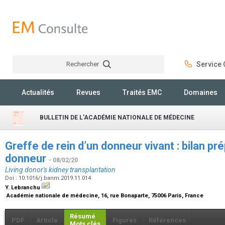
Rechercher
Service C
Rechercher
Actualités
Revues
Traités EMC
Domaines
BULLETIN DE L'ACADÉMIE NATIONALE DE MÉDECINE
Greffe de rein d’un donneur vivant : bilan pré
donneur
- 08/02/20
Living donor's kidney transplantation
Doi : 10.1016/j.banm.2019.11.014
Y. Lebranchu
Académie nationale de médecine, 16, rue Bonaparte, 75006 Paris, France
Résumé
PDF
Article
Figures
Références
Mots clés