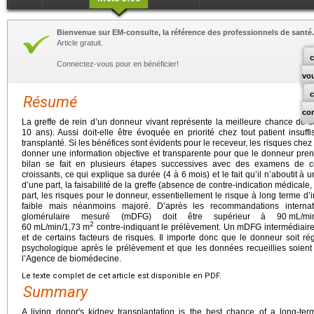
Bienvenue sur EM-consulte, la référence des professionnels de santé.
Article gratuit.
c
Connectez-vous pour en bénéficier!
vo
Résumé
co
La greffe de rein d’un donneur vivant représente la meilleure chance de 
10 ans). Aussi doit-elle être évoquée en priorité chez tout patient insuff
transplanté. Si les bénéfices sont évidents pour le receveur, les risques chez 
donner une information objective et transparente pour que le donneur pre
bilan se fait en plusieurs étapes successives avec des examens de c
croissants, ce qui explique sa durée (4 à 6 mois) et le fait qu’il n’aboutit à un
d’une part, la faisabilité de la greffe (absence de contre-indication médicale
part, les risques pour le donneur, essentiellement le risque à long terme d’i
faible mais néanmoins majoré. D’après les recommandations internati
glomérulaire mesuré (mDFG) doit être supérieur à 90
mL/mi
2
60
mL/min/1,73
m
contre-indiquant le prélèvement. Un mDFG intermédiaire d
et de certains facteurs de risques. Il importe donc que le donneur soit ré
psychologique après le prélèvement et que les données recueillies soient 
l’Agence de biomédecine.
Le texte complet de cet article est disponible en PDF.
Summary
A living donor's kidney transplantation is the best chance of a long-ter