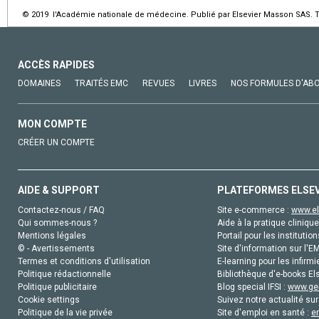
© 2019 l'Académie nationale de médecine. Publié par Elsevier Masson SAS. To
ACCÈS RAPIDES
DOMAINES
TRAITÉS EMC
REVUES
LIVRES
NOS FORMULES D'AB
MON COMPTE
CRÉER UN COMPTE
AIDE & SUPPORT
PLATEFORMES ELSE
Contactez-nous / FAQ
Site e-commerce :
www.el
Qui sommes-nous ?
Aide à la pratique clinique
Mentions légales
Portail pour les institution
© - Avertissements
Site d'information sur l'E
Termes et conditions d'utilisation
E-learning pour les infirmi
Politique rédactionnelle
Bibliothèque d'e-books Els
Politique publicitaire
Blog special IFSI :
www.gen
Cookie settings
Suivez notre actualité sur
Politique de la vie privée
Site d'emploi en santé :
e