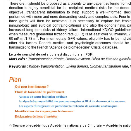
Therefore, it should be proposed as a priority to any patient suffering from chr
donation is highly beneficial for the recipient, medical risks for the donor
objective, transparent information to help support a well-informed dec
performed with more and more demanding costly and complex tests. Four to s
three grafts will then be achieved. It is necessary to explore the feasib
immunologic and surgical contraindications) and also the donor's risks, pa
increased long-term risks of kidney failure. International KDIGO guideli
when measured glomerular filtration rate (GFR) is at least over 90
ml/min/1.7
2
60
ml/min/1.73
m
. For intermediate GFR values, eligibility has to be ind
other risk factors. Donor's medical and psychologic outcomes should b
transmitted to the French “Agence de biomédecine” Cristal database.
Le texte complet de cet article est disponible en PDF.
Mots clés :
Transplantation rénale, Donneur vivant, Débit de filtration glomér
Keywords :
Kidney transplantation, Living donors, Glomerular filtration rate,
Plan
Qui peut être donneur ?
Étude de faisabilité du prélèvement
Absence de contre-indication médicale
Analyse de la compatibilité des groupes sanguins et HLA du donneur et du receveur
Les aspects chirurgicaux, en particulier la recherche de variantes anatomiques
Identification des risques pour le donneur
Déclaration de liens d’intérêts
☆
Séance bi-académique Académie nationale de Chirurgie — Académie natio