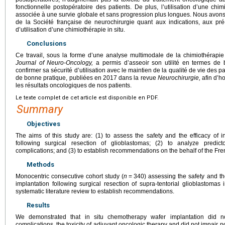
fonctionnelle postopératoire des patients. De plus, l’utilisation d’une chimi
associée à une survie globale et sans progression plus longues. Nous avo
de la Société française de neurochirurgie quant aux indications, aux pré
d’utilisation d’une chimiothérapie in situ.
Conclusions
Ce travail, sous la forme d’une analyse multimodale de la chimiothérapie
Journal of Neuro-Oncology,
a permis d’asseoir son utilité en termes de b
confirmer sa sécurité d’utilisation avec le maintien de la qualité de vie des 
de bonne pratique, publiées en 2017 dans la revue
Neurochirurgie,
afin d’h
les résultats oncologiques de nos patients.
Le texte complet de cet article est disponible en PDF.
Summary
Objectives
The aims of this study are: (1) to assess the safety and the efficacy of 
following surgical resection of glioblastomas; (2) to analyze predicto
complications; and (3) to establish recommendations on the behalf of the Fre
Methods
Monocentric consecutive cohort study (
n
=
340) assessing the safety and th
implantation following surgical resection of supra-tentorial glioblastomas
systematic literature review to establish recommendations.
Results
We demonstrated that in situ chemotherapy wafer implantation did no
complications, the toxicity of adjuvant oncologic therapy and did not impair 