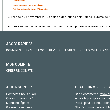
Discussion
Conclusion et perspectives
Déclaration de liens d’intérêts
☆
Séance du 5 novembre 2019 dédiée à des jeunes chirurgiens, lauréats de l
© 2019 l'Académie nationale de médecine. Publié par Elsevier Masson SAS. To
ACCÈS RAPIDES
DOMAINES
TRAITÉS EMC
REVUES
LIVRES
NOS FORMULES D'AB
MON COMPTE
CRÉER UN COMPTE
AIDE & SUPPORT
PLATEFORMES ELSE
Contactez-nous / FAQ
Site e-commerce :
www.el
Qui sommes-nous ?
Aide à la pratique clinique
Mentions légales
Portail pour les institution
© - Avertissements
Site d'information sur l'E