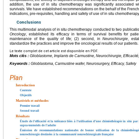
addition, the use of in situ chemotherapy was significantly associated w
survivals. We have established recommendations on the behalf of the French
indications, pre-requisites, handling and safety of use of in situ chemotherapy
Conclusions
This multimodal analysis of in situ chemotherapy conducted to two publications
Oncology
, established its efficacy in terms of survival benefits for pati
maintenance of the quality of life; (2) second, in
Neurochirurgie
, est
standardize the practices and improve the oncological results of our patients.
Le texte complet de cet article est disponible en PDF.
Mots clés :
Glioblastome, Implants de Carmustine, Neurochirurgie, Efficacité
Keywords :
Glioblastoma, Carmustine wafer, Neurosurgery, Efficacy, Safety
Plan
Introduction
Contexte
Objectifs
Matériels et méthodes
Premier travail
Second travail
Résultats
Étude de l’efficacité et la tolérance liées à l’utilisation d’une chimiothérapie in situ 
supra-tentoriels de l’adulte
Émission de recommandations nationales de bonne utilisation de la chimiothérapi
neurochirurgie destinées à la communauté neurochirurgicale française