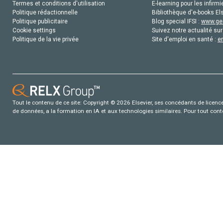
Termes et conditions d'utilisation
E-learning pour les infirmi
Politique rédactionnelle
Bibliothèque d'e-books Els
Politique publicitaire
Blog special IFSI :
www.gen
Cookie settings
Suivez notre actualité sur
Politique de la vie privée
Site d'emploi en santé :
e
Tout le contenu de ce site: Copyright © 2026 Elsevier, ses concédants de licence e
de données, a la formation en IA et aux technologies similaires. Pour tout con