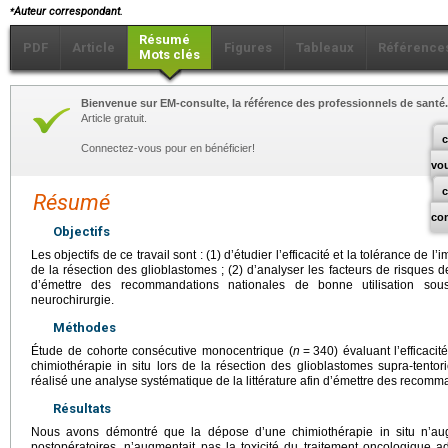
⁎
Auteur correspondant.
Résumé
PDF
Article
Figures
Tableaux
Référence
Mots clés
Bienvenue sur EM-consulte, la référence des professionnels de santé.
Article gratuit.
c
Connectez-vous pour en bénéficier!
vo
Résumé
co
Objectifs
Les objectifs de ce travail sont : (1) d’étudier l’efficacité et la tolérance de l
de la résection des glioblastomes ; (2) d’analyser les facteurs de risques d
d’émettre des recommandations nationales de bonne utilisation sou
neurochirurgie.
Méthodes
Étude de cohorte consécutive monocentrique (
n
=
340) évaluant l’efficacit
chimiothérapie in situ lors de la résection des glioblastomes supra-tento
réalisé une analyse systématique de la littérature afin d’émettre des recomm
Résultats
Nous avons démontré que la dépose d’une chimiothérapie in situ n’aug
postopératoires, n’augmentait pas la toxicité du traitement oncologique ad