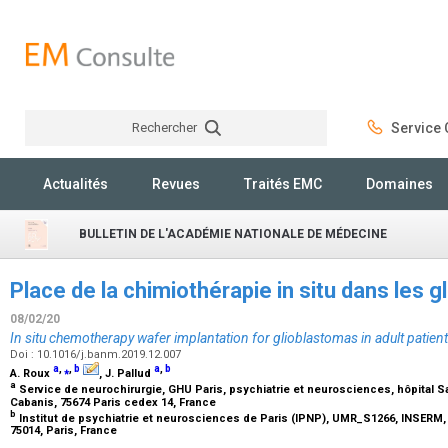
Rechercher
Service C
Rechercher
Actualités
Revues
Traités EMC
Domaines
BULLETIN DE L'ACADÉMIE NATIONALE DE MÉDECINE
Place de la chimiothérapie in situ dans les 
08/02/20
In situ chemotherapy wafer implantation for glioblastomas in adult patien
Doi : 10.1016/j.banm.2019.12.007
a
,
⁎
,
b
a
,
b
A. Roux
, J. Pallud
a
Service de neurochirurgie, GHU Paris, psychiatrie et neurosciences, hôpital Sai
Cabanis, 75674 Paris cedex 14, France
b
Institut de psychiatrie et neurosciences de Paris (IPNP), UMR_S1266, INSERM, u
75014, Paris, France