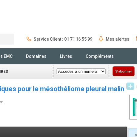
Service Client : 01 71 16 55 99
Mes alertes
Rechercher
és EMC
Domaines
Livres
Compléments
IRES
S'abonner
tiques pour le mésothéliome pleural malin
731
B