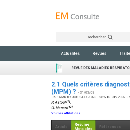
Rechercher
Actualités
Revues
Trait
REVUE DES MALADIES RESPIRATO
2.1 Quels critères diagnos
(MPM) ?
- 31/03/08
Doi : RMR-09-2006-23-4-C3-0761-8425-101019-200519
[1]
P. Astoul
,
[2]
O. Menard
Voir les affiliations
Résumé
Article
Références
Mots clés