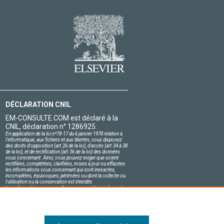
DÉCLARATION CNIL
EM-CONSULTE.COM est déclaré à la
CNIL, déclaration n° 1286925.
En application de la loi nº78-17 du 6 janvier 1978 relative à
l'informatique, aux fichiers et aux libertés, vous disposez
des droits d'opposition (art.26 de la loi), d'accès (art.34 à 38
de la loi), et de rectification (art.36 de la loi) des données
vous concernant. Ainsi, vous pouvez exiger que soient
rectifiées, complétées, clarifiées, mises à jour ou effacées
les informations vous concernant qui sont inexactes,
incomplètes, équivoques, périmées ou dont la collecte ou
l'utilisation ou la conservation est interdite.
Les informations personnelles concernant les visiteurs de
notre site, y compris leur identité, sont confidentielles.
Le responsable du site s'engage sur l'honneur à respecter
les conditions légales de confidentialité applicables en
France et à ne pas divulguer ces informations à des tiers.