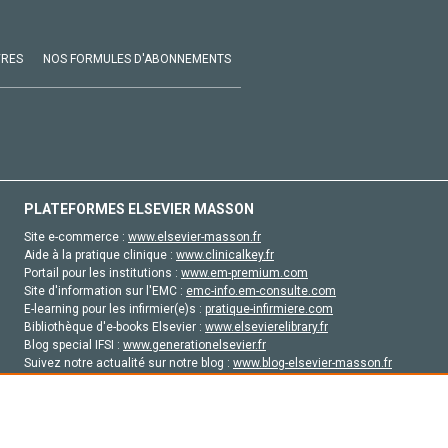
VRES
NOS FORMULES D'ABONNEMENTS
PLATEFORMES ELSEVIER MASSON
Site e-commerce :
www.elsevier-masson.fr
Aide à la pratique clinique :
www.clinicalkey.fr
Portail pour les institutions :
www.em-premium.com
Site d'information sur l'EMC :
emc-info.em-consulte.com
E-learning pour les infirmier(e)s :
pratique-infirmiere.com
Bibliothèque d'e-books Elsevier :
www.elsevierelibrary.fr
Blog special IFSI :
www.generationelsevier.fr
Suivez notre actualité sur notre blog :
www.blog-elsevier-masson.fr
Site d'emploi en santé :
emploisante.com