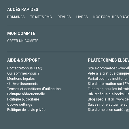
ACCÈS RAPIDES
DOMAINES
TRAITÉS EMC
REVUES
LIVRES
NOS FORMULES D'AB
MON COMPTE
CRÉER UN COMPTE
AIDE & SUPPORT
PLATEFORMES ELSE
Contactez-nous / FAQ
Site e-commerce :
www.el
Qui sommes-nous ?
Aide à la pratique clinique
Mentions légales
Portail pour les institution
© - Avertissements
Site d'information sur l'E
Termes et conditions d'utilisation
E-learning pour les infirmi
Politique rédactionnelle
Bibliothèque d'e-books Els
Politique publicitaire
Blog special IFSI :
www.gen
Cookie settings
Suivez notre actualité sur
Politique de la vie privée
Site d'emploi en santé :
e