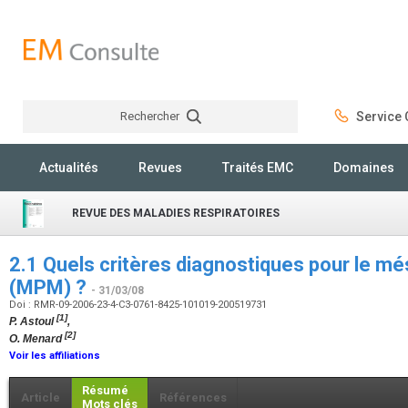
Rechercher
Service C
Rechercher
Actualités
Revues
Traités EMC
Domaines
REVUE DES MALADIES RESPIRATOIRES
2.1 Quels critères diagnostiques pour le mé
(MPM) ?
- 31/03/08
Doi : RMR-09-2006-23-4-C3-0761-8425-101019-200519731
[1]
P. Astoul
,
[2]
O. Menard
Voir les affiliations
Résumé
Article
Références
Mots clés