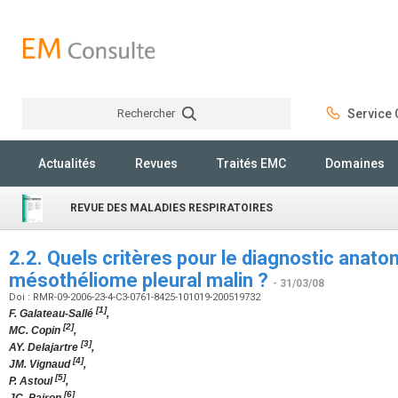
Rechercher
Service C
Rechercher
Actualités
Revues
Traités EMC
Domaines
REVUE DES MALADIES RESPIRATOIRES
2.2. Quels critères pour le diagnostic anat
mésothéliome pleural malin ?
- 31/03/08
Doi : RMR-09-2006-23-4-C3-0761-8425-101019-200519732
[1]
F. Galateau-Sallé
,
[2]
MC. Copin
,
[3]
AY. Delajartre
,
[4]
JM. Vignaud
,
[5]
P. Astoul
,
[6]