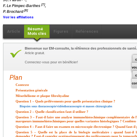
JC. Pairon
,
[7]
F. Le Pimpec-Barthes
,
[8]
P. Brochard
Voir les affiliations
Résumé
Article
Figures
Références
Mots clés
Bienvenue sur EM-consulte, la référence des professionnels de santé.
Article gratuit.
c
Connectez-vous pour en bénéficier!
vo
Plan
co
Contexte
Présentation générale
Mésothéliome et plaque fibrohyaline
Question 1 – Quels prélèvements pour quelle présentation clinique ?
Biopsies sous thoracoscopie/vidéothoracoscopie et masses chirurgicales
Question 2 – Quelle classification faut-il utiliser ?
Question 3 – Faut-il faire une analyse immunohistochimique complémentaire de
marqueurs immunohistochimiques pour quelles variantes histologiques ? Combien d'
Question 4 – Faut-il faire un examen en microscopie électronique ? Quand faut-il
Question 5 – Quelle est la place de la biologie moléculaire : quand faut-il la
demander ? Faut-il congeler systématiquement des prélèvements pour la tumorot