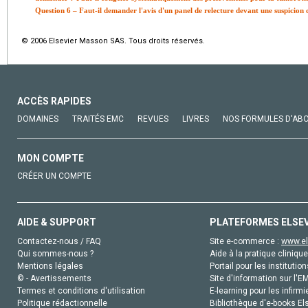
Question 6 – Faut-il demander l'avis d'un panel de relecture devant une suspicion
© 2006 Elsevier Masson SAS. Tous droits réservés.
ACCÈS RAPIDES
DOMAINES
TRAITÉS EMC
REVUES
LIVRES
NOS FORMULES D'AB
MON COMPTE
CRÉER UN COMPTE
AIDE & SUPPORT
PLATEFORMES ELSE
Contactez-nous / FAQ
Site e-commerce :
www.el
Qui sommes-nous ?
Aide à la pratique clinique
Mentions légales
Portail pour les institution
© - Avertissements
Site d'information sur l'E
Termes et conditions d'utilisation
E-learning pour les infirmi
Politique rédactionnelle
Bibliothèque d'e-books Els