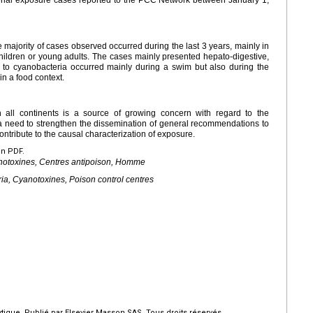
terial exposure cases reported to the PCC Network between January 1,
he majority of cases observed occurred during the last 3 years, mainly in
ildren or young adults. The cases mainly presented hepato-digestive,
 to cyanobacteria occurred mainly during a swim but also during the
 in a food context.
 all continents is a source of growing concern with regard to the
 a need to strengthen the dissemination of general recommendations to
ontribute to the causal characterization of exposure.
en PDF.
anotoxines, Centres antipoison, Homme
ia, Cyanotoxines, Poison control centres
ique. Publié par Elsevier Masson SAS. Tous droits réservés.