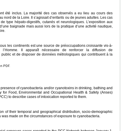
ont été inclus. La majorité des cas observés a eu lieu au cours des
u nord de la Loire. Il s’agissait d’enfants ou de jeunes adultes. Les cas
e type hépato-digestifs, cutanés et neurologiques. L’exposition aux
d’une baignade mais aussi lors de la pratique d’une activité nautique,
ire.
ous les continents est une source de préoccupations croissante vis-à-
r l’Homme. Il apparaît nécessaire de renforcer la diffusion de
public et de disposer de données métrologiques qui contribuent à la
en PDF.
e presence of cyanobacteria and/or cyanotoxins in drinking, bathing and
cy for Food, Environmental and Occupational Health & Safety (Anses)
CC) to describe cases of intoxication reported to them.
ion of their temporal and geographical distribution, socio-demographic
us was made on the circumstances of exposure to cyanobacteria.