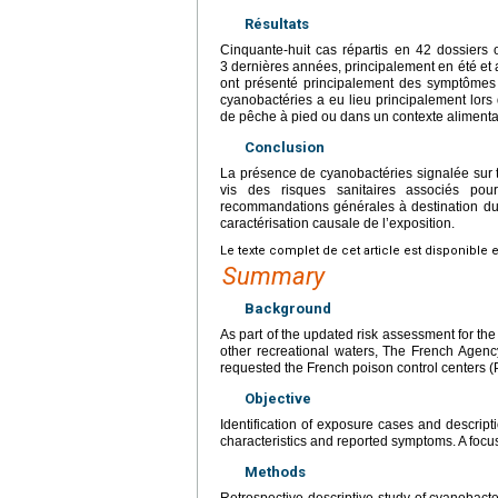
Résultats
Cinquante-huit cas répartis en 42 dossiers 
3 dernières années, principalement en été et a
ont présenté principalement des symptômes d
cyanobactéries a eu lieu principalement lors 
de pêche à pied ou dans un contexte alimenta
Conclusion
La présence de cyanobactéries signalée sur t
vis des risques sanitaires associés pou
recommandations générales à destination du 
caractérisation causale de l’exposition.
Le texte complet de cet article est disponible 
Summary
Background
As part of the updated risk assessment for th
other recreational waters, The French Agen
requested the French poison control centers (P
Objective
Identification of exposure cases and descript
characteristics and reported symptoms. A foc
Methods