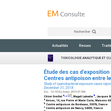
Rechercher
Actualités
Revues
Trait
TOXICOLOGIE ANALYTIQUE ET CL
Étude des cas d’exposition
Centres antipoison entre 
Study of cyanobacterial exposure cases repo
December 31, 2018
Doi : 10.1016/j.toxac.2019.07.006
a
,
⁎
b
Chloé Greillet
, Magali Labadie
, Jacques 
a
Anses, 14, rue Pierre et Marie Curie, Maisons-Al
b
Centre antipoison de Bordeaux, 33076, France
c
Centre antipoison de Nancy, 54035, France
d