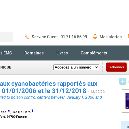
Service Client : 01 71 16 55 99
Mes alertes
Rechercher
és EMC
Domaines
Livres
Compléments
INIQUE
S'abonner
 aux cyanobactéries rapportés aux
le 01/01/2006 et le 31/12/2018
- 13/02/20
rted to poison control centers between January 1, 2006 and
c
d
Manel
, Luc De Haro
fort, 94700 France
B