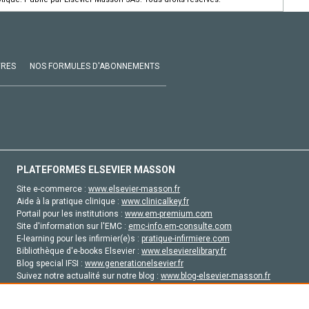
VRES
NOS FORMULES D'ABONNEMENTS
PLATEFORMES ELSEVIER MASSON
Site e-commerce :
www.elsevier-masson.fr
Aide à la pratique clinique :
www.clinicalkey.fr
Portail pour les institutions :
www.em-premium.com
Site d'information sur l'EMC :
emc-info.em-consulte.com
E-learning pour les infirmier(e)s :
pratique-infirmiere.com
Bibliothèque d'e-books Elsevier :
www.elsevierelibrary.fr
Blog special IFSI :
www.generationelsevier.fr
Suivez notre actualité sur notre blog :
www.blog-elsevier-masson.fr
Site d'emploi en santé :
emploisante.com