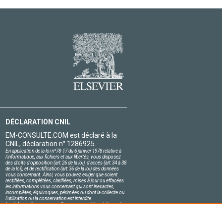
DÉCLARATION CNIL
EM-CONSULTE.COM est déclaré à la
CNIL, déclaration n° 1286925.
En application de la loi nº78-17 du 6 janvier 1978 relative à
l'informatique, aux fichiers et aux libertés, vous disposez
des droits d'opposition (art.26 de la loi), d'accès (art.34 à 38
de la loi), et de rectification (art.36 de la loi) des données
vous concernant. Ainsi, vous pouvez exiger que soient
rectifiées, complétées, clarifiées, mises à jour ou effacées
les informations vous concernant qui sont inexactes,
incomplètes, équivoques, périmées ou dont la collecte ou
l'utilisation ou la conservation est interdite.
Les informations personnelles concernant les visiteurs de
notre site, y compris leur identité, sont confidentielles.
Le responsable du site s'engage sur l'honneur à respecter