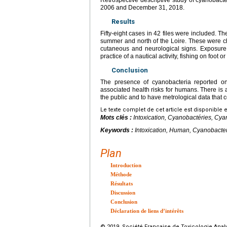
Retrospective descriptive study of cyanobac
2006 and December 31, 2018.
Results
Fifty-eight cases in 42 files were included. T
summer and north of the Loire. These were ch
cutaneous and neurological signs. Exposure
practice of a nautical activity, fishing on foot or
Conclusion
The presence of cyanobacteria reported on
associated health risks for humans. There is
the public and to have metrological data that c
Le texte complet de cet article est disponible 
Mots clés :
Intoxication, Cyanobactéries, Cy
Keywords :
Intoxication, Human, Cyanobacter
Plan
Introduction
Méthode
Résultats
Discussion
Conclusion
Déclaration de liens d’intérêts
© 2019 Société Française de Toxicologie Analyt