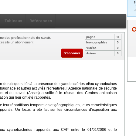
p
L
u
Tableaux
Références
pages
11
ce des professionnels de santé.
nécessite un abonnement.
Iconographies
5
Vidéos
0
S'abonner
Autres
0
ion des risques liés à la présence de cyanobactéries et/ou cyanotoxines
 baignade et autres activités récréatives, l’Agence nationale de sécurité
ent et du travail (Anses) a sollicité le réseau des Centres antipoison
ation qui leur ont été rapportés.
ire leur répartitions temporelles et géographiques, leurs caractéristiques
ortés. Un focus a été fait sur les circonstances d’exposition aux
 aux cyanobactéries rapportés aux CAP entre le 01/01/2006 et le