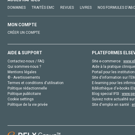
DOMAINES
TRAITÉS EMC
REVUES
LIVRES
NOS FORMULES D'AB
MON COMPTE
CRÉER UN COMPTE
AIDE & SUPPORT
PLATEFORMES ELSE
Contactez-nous / FAQ
Site e-commerce :
www.el
Qui sommes-nous ?
Aide à la pratique clinique
Mentions légales
Portail pour les institution
© - Avertissements
Site d'information sur l'E
Termes et conditions d'utilisation
E-learning pour les infirmi
Politique rédactionnelle
Bibliothèque d'e-books Els
Politique publicitaire
Blog special IFSI :
www.gen
Cookie settings
Suivez notre actualité sur
Politique de la vie privée
Site d'emploi en santé :
e