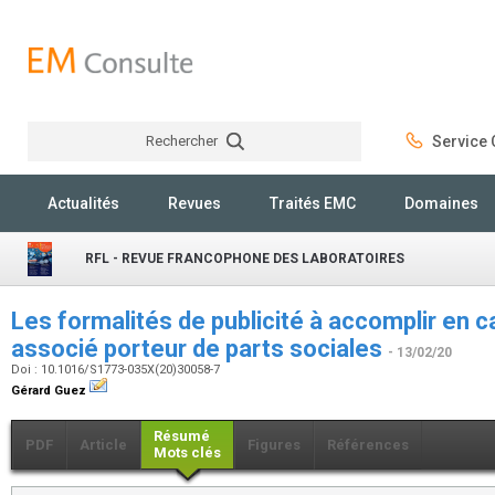
Rechercher
Service C
Rechercher
Actualités
Revues
Traités EMC
Domaines
RFL - REVUE FRANCOPHONE DES LABORATOIRES
Les formalités de publicité à accomplir en 
associé porteur de parts sociales
- 13/02/20
Doi : 10.1016/S1773-035X(20)30058-7
Gérard Guez
Résumé
PDF
Article
Figures
Références
Mots clés