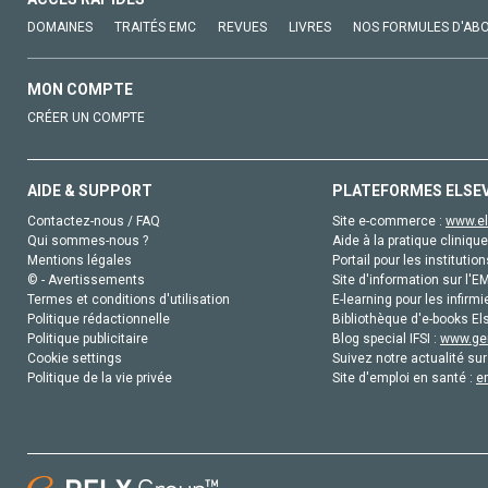
DOMAINES
TRAITÉS EMC
REVUES
LIVRES
NOS FORMULES D'AB
MON COMPTE
CRÉER UN COMPTE
AIDE & SUPPORT
PLATEFORMES ELSE
Contactez-nous / FAQ
Site e-commerce :
www.el
Qui sommes-nous ?
Aide à la pratique clinique
Mentions légales
Portail pour les institution
© - Avertissements
Site d'information sur l'E
Termes et conditions d'utilisation
E-learning pour les infirmi
Politique rédactionnelle
Bibliothèque d'e-books Els
Politique publicitaire
Blog special IFSI :
www.gen
Cookie settings
Suivez notre actualité sur
Politique de la vie privée
Site d'emploi en santé :
e