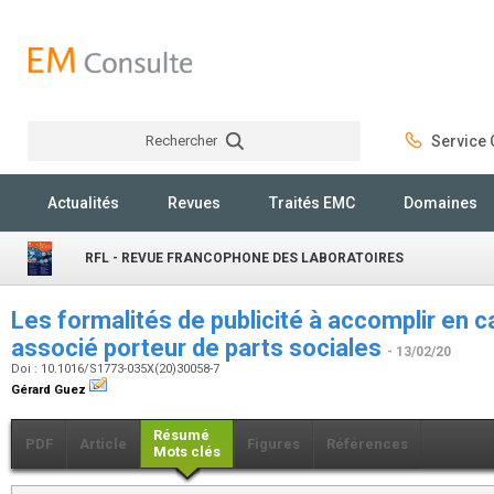
Rechercher
Service C
Rechercher
Actualités
Revues
Traités EMC
Domaines
RFL - REVUE FRANCOPHONE DES LABORATOIRES
Les formalités de publicité à accomplir en 
associé porteur de parts sociales
- 13/02/20
Doi : 10.1016/S1773-035X(20)30058-7
Gérard Guez
Résumé
PDF
Article
Figures
Références
Mots clés