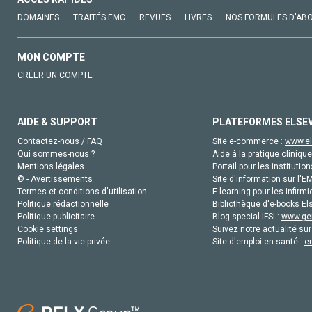
DOMAINES
TRAITÉS EMC
REVUES
LIVRES
NOS FORMULES D'AB
MON COMPTE
CRÉER UN COMPTE
AIDE & SUPPORT
PLATEFORMES ELSE
Contactez-nous / FAQ
Site e-commerce :
www.el
Qui sommes-nous ?
Aide à la pratique clinique
Mentions légales
Portail pour les institution
© - Avertissements
Site d'information sur l'E
Termes et conditions d'utilisation
E-learning pour les infirmi
Politique rédactionnelle
Bibliothèque d'e-books Els
Politique publicitaire
Blog special IFSI :
www.gen
Cookie settings
Suivez notre actualité sur
Politique de la vie privée
Site d'emploi en santé :
e