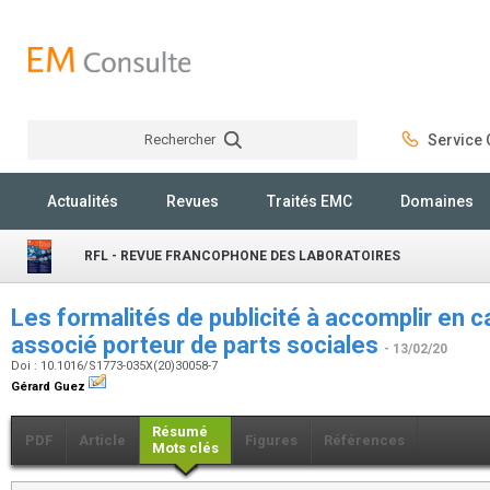
Rechercher
Service C
Rechercher
Actualités
Revues
Traités EMC
Domaines
RFL - REVUE FRANCOPHONE DES LABORATOIRES
Les formalités de publicité à accomplir en 
associé porteur de parts sociales
- 13/02/20
Doi : 10.1016/S1773-035X(20)30058-7
Gérard Guez
Résumé
PDF
Article
Figures
Références
Mots clés