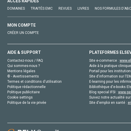
ACCÈS RAPIDES
DOMAINES
TRAITÉS EMC
REVUES
LIVRES
NOS FORMULES D'AB
MON COMPTE
CRÉER UN COMPTE
AIDE & SUPPORT
PLATEFORMES ELSE
Contactez-nous / FAQ
Site e-commerce :
www.el
Qui sommes-nous ?
Aide à la pratique clinique
Mentions légales
Portail pour les institution
© - Avertissements
Site d'information sur l'E
Termes et conditions d'utilisation
E-learning pour les infirmi
Politique rédactionnelle
Bibliothèque d'e-books Els
Politique publicitaire
Blog special IFSI :
www.gen
Cookie settings
Suivez notre actualité sur
Politique de la vie privée
Site d'emploi en santé :
e