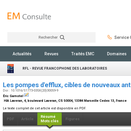
Rechercher
Service C
Rechercher
Actualités
Revues
Traités EMC
Domaines
RFL - REVUE FRANCOPHONE DES LABORATOIRES
Les pompes d'efflux, cibles de nouveaux ant
Doi : 10.1016/S1773-035X(20)30059-9
Éric Garnotel
HIA Laveran, 4, boulevard Laveran, CS 50004, 13384 Marseille Cedex 13, France
Le texte complet de cet article est disponible en PDF.
Résumé
PDF
Article
Figures
Mots clés