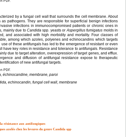
en PDF.
terized by a fungal cell wall that surrounds the cell membrane. About
 as pathogens. They are responsible for superficial benign infections
: invasive infections in immunocompromised patients or chronic ones in
s, mainly due to
Candida
spp. yeasts or
Aspergillus fumigatus
molds in
ed, and associated with high morbidity and mortality. Four classes of
ilable, among which azoles, polyenes and echinocandins which targets
 use of these antifungals has led to the emergence of resistant or even
ll have key roles in resistance and tolerance to antifungals. Resistance
inly due to target alteration, overexpression of target genes, and efflux.
rgence and diffusion of antifungal resistance expose to therapeutic
entification of new antifungal targets.
en PDF.
a
, échinocandine, membrane, paroi
ida
, echinocandin, fungal cell wall, membrane
la résistance aux antifongiques
ues azolés chez les levures du genre Candida spp