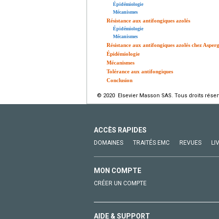
Épidémiologie
Mécanismes
Résistance aux antifongiques azolés
Épidémiologie
Mécanismes
Résistance aux antifongiques azolés chez Asperg
Épidémiologie
Mécanismes
Tolérance aux antifongiques
Conclusion
© 2020 Elsevier Masson SAS. Tous droits réser
ACCÈS RAPIDES
DOMAINES
TRAITÉS EMC
REVUES
LI
MON COMPTE
CRÉER UN COMPTE
AIDE & SUPPORT