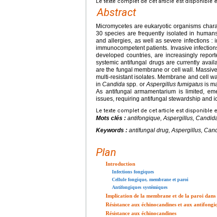
Le texte complet de cet article est disponible 
Abstract
Micromycetes are eukaryotic organisms charac
30 species are frequently isolated in humans
and allergies, as well as severe infections 
immunocompetent patients. Invasive infection
developed countries, are increasingly report
systemic antifungal drugs are currently ava
are the fungal membrane or cell wall. Massive
multi-resistant isolates. Membrane and cell wa
in
Candida
spp. or
Aspergillus fumigatus
is ma
As antifungal armamentarium is limited, eme
issues, requiring antifungal stewardship and id
Le texte complet de cet article est disponible 
Mots clés :
antifongique,
Aspergillus
,
Candid
Keywords :
antifungal drug,
Aspergillus
,
Cand
Plan
Introduction
Infections fongiques
Cellule fongique, membrane et paroi
Antifongiques systémiques
Implication de la membrane et de la paroi dans 
Résistance aux échinocandines et aux antifongiq
Résistance aux échinocandines