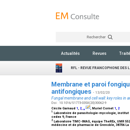
Rechercher
Actualités
Revues
Trait
RFL - REVUE FRANCOPHONE DES 
Membrane et paroi fongique
antifongiques
- 13/02/20
Fungal membrane and cell wall: key roles in a
Doi : 10.1016/S1773-035X(20)30062-9
Cécile Garnaud
1
,
2
,
⁎
, Muriel Cornet
1
,
2
1
Laboratoire de parasitologie-mycologie, institut
cedex 9, France
2
Laboratoire TIMC-IMAG, équipe TheREx, UMR 5525
médecine et de pharmacie de Grenoble, 38706 La