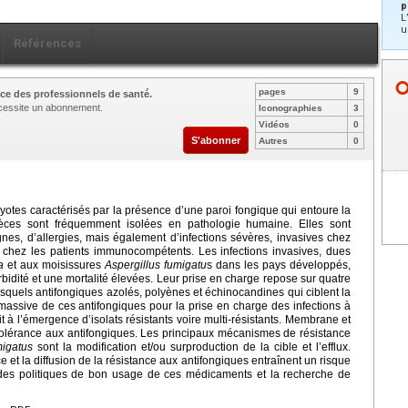
p
L
u
Références
pages
9
ce des professionnels de santé.
nécessite un abonnement.
Iconographies
3
Vidéos
0
S'abonner
Autres
0
tes caractérisés par la présence d’une paroi fongique qui entoure la
ces sont fréquemment isolées en pathologie humaine. Elles sont
gnes, d’allergies, mais également d’infections sévères, invasives chez
chez les patients immunocompétents. Les infections invasives, dues
a
et aux moisissures
Aspergillus fumigatu
s dans les pays développés,
idité et une mortalité élevées. Leur prise en charge repose sur quatre
squels antifongiques azolés, polyènes et échinocandines qui ciblent la
 massive de ces antifongiques pour la prise en charge des infections à
à l’émergence d’isolats résistants voire multi-résistants. Membrane et
a tolérance aux antifongiques. Les principaux mécanismes de résistance
migatus
sont la modification et/ou surproduction de la cible et l’efflux.
e et la diffusion de la résistance aux antifongiques entraînent un risque
t des politiques de bon usage de ces médicaments et la recherche de