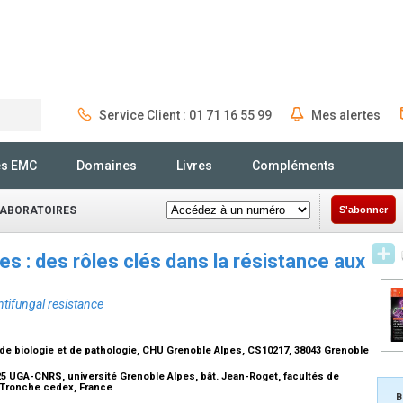
Service Client : 01 71 16 55 99
Mes alertes
Rechercher
és EMC
Domaines
Livres
Compléments
LABORATOIRES
S'abonner
s : des rôles clés dans la résistance aux
ntifungal resistance
 de biologie et de pathologie, CHU Grenoble Alpes, CS10217, 38043 Grenoble
 UGA-CNRS, université Grenoble Alpes, bât. Jean-Roget, facultés de
 Tronche cedex, France
B