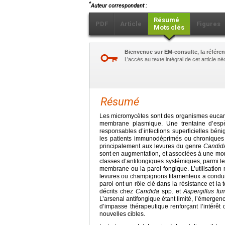
*
Auteur correspondant :
Résumé
PDF
Article
Figures
Mots clés
Bienvenue sur EM-consulte, la référen
L’accès au texte intégral de cet article 
Résumé
Les micromycètes sont des organismes eucaryo
membrane plasmique. Une trentaine d’espè
responsables d’infections superficielles béni
les patients immunodéprimés ou chroniques 
principalement aux levures du genre
Candid
sont en augmentation, et associées à une morb
classes d’antifongiques systémiques, parmi le
membrane ou la paroi fongique. L’utilisation
levures ou champignons filamenteux a conduit 
paroi ont un rôle clé dans la résistance et l
décrits chez
Candida
spp. et
Aspergillus fu
L’arsenal antifongique étant limité, l’émergenc
d’impasse thérapeutique renforçant l’intérê
nouvelles cibles.