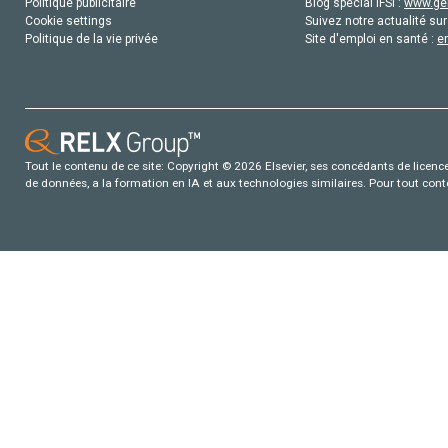
Politique publicitaire
Blog special IFSI :
www.gen
Cookie settings
Suivez notre actualité sur
Politique de la vie privée
Site d'emploi en santé :
e
Tout le contenu de ce site: Copyright © 2026 Elsevier, ses concédants de licence e
de données, a la formation en IA et aux technologies similaires. Pour tout con