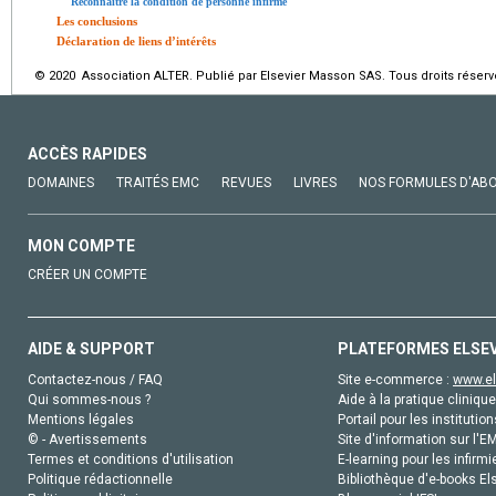
Reconnaître la condition de personne infirme
Les conclusions
Déclaration de liens d’intérêts
© 2020 Association ALTER. Publié par Elsevier Masson SAS. Tous droits réserv
ACCÈS RAPIDES
DOMAINES
TRAITÉS EMC
REVUES
LIVRES
NOS FORMULES D'AB
MON COMPTE
CRÉER UN COMPTE
AIDE & SUPPORT
PLATEFORMES ELSE
Contactez-nous / FAQ
Site e-commerce :
www.el
Qui sommes-nous ?
Aide à la pratique clinique
Mentions légales
Portail pour les institution
© - Avertissements
Site d'information sur l'E
Termes et conditions d'utilisation
E-learning pour les infirmi
Politique rédactionnelle
Bibliothèque d'e-books Els