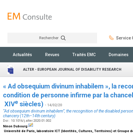
Rechercher
Service C
Rechercher
Actualités
Revues
Traités EMC
Domaines
ALTER - EUROPEAN JOURNAL OF DISABILITY RESEARCH
« Ad obsequium divinum inhabilem », la reco
condition de personne infirme par la chancell
e
XIV
siècles)
- 14/02/20
“Ad obsequium divinum inhabilem”, the recognition of the disabled person'
chancery (12th–14th century)
Doi : 10.1016/j.alter.2020.01.002
Ninon Dubourg
Université de Paris, laboratoire ICT (Identités, Cultures, Territoires) et Groupe