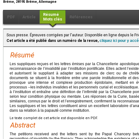
Brême, 28195 Brême, Allemagne
Résumé
PDF
Article
Références
Mots clés
Sous presse. Épreuves corrigées par l'auteur. Disponible en ligne depuis le F
Cet article a été publié dans un numéro de la revue,
cliquez ici pour y acc
Résumé
Les suppliques reçues et les lettres émises par la Chancellerie apostoliqu
reconnaissance de l’invalidité par l’institution pontificale. Elles actent l’exi
et autorisent le suppliant à adapter ses missions de clerc ou de chrét
documents se situent à la frontière entre une parole institutionnelle et des
provoque une intense et complexe production épistolaire, mettant en 
processus –les individus invalides et les personnels curial et ecclésiastique.
à l’institution et entraîne une définition de l’infirmité par la Chancellerie po
selon leur condition physique ou mentale. Les réponses de la Curie, basées
similaires, connus par le droit et l’enregistrement, confirment la reconnaiss
Les suppliques et les lettres constituent ainsi un excellent laboratoire d’a
dans sa relation à la papauté comme institution.
Le texte complet de cet article est disponible en PDF.
Abstract
The petitions received and the letters sent by the Papal Chancery bet
recognition of invalidity by the Papacy. They acknowledge the existence of a p