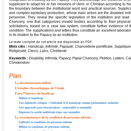
supplicant to adapt his or her missions of cleric or Christian according to hi
the boundary between the institutional word and practical sources. Supplican
and complex epistolary production, whose main actors are the disabled indiv
personnel. They reveal the specific legislation of the institution and lead 
Chancery, one that categorizes invalid bodies according to their physical 
solicitations, based on a case law system, constitute further evidence of 
condition. The supplications and letters thus constitute an excellent laborator
in its relation to the Papacy as an institution.
Le texte complet de cet article est disponible en PDF.
Mots clés :
Handicap, Infirmité, Papauté, Chancellerie pontificale, Suppliques,
Religiosité, Clercs, Laïcs, Chrétienté
Keywords :
Disability, Infirmity, Papacy, Papal Chancery, Petition, Letters, Can
Christendom
Plan
La documentation utilisée
L’étendue chronologique de l’étude
Faire l’histoire du handicap
Définir le handicap
Une démarche critique : l’infirmité et le handicap comme phénomènes culturels
Une approche post-structuraliste : corporalité et normalité
Repenser la société médiévale dans son ensemble
La reconnaissance de la condition de personne infirme
Solliciter la condition de personne infirme
Définir la condition de personne infirme