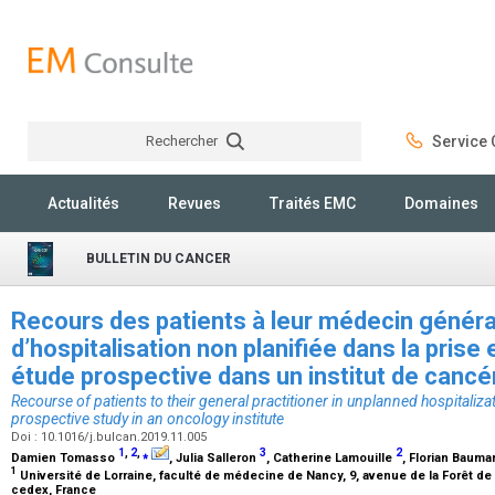
Rechercher
Service C
Rechercher
Actualités
Revues
Traités EMC
Domaines
BULLETIN DU CANCER
Recours des patients à leur médecin général
d’hospitalisation non planifiée dans la prise
étude prospective dans un institut de canc
Recourse of patients to their general practitioner in unplanned hospitali
prospective study in an oncology institute
Doi : 10.1016/j.bulcan.2019.11.005
1
,
2
,
⁎
3
2
Damien Tomasso
, Julia Salleron
, Catherine Lamouille
, Florian Bauma
1
Université de Lorraine, faculté de médecine de Nancy, 9, avenue de la Forêt 
cedex, France