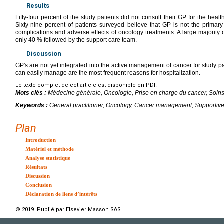
Results
Fifty-four percent of the study patients did not consult their GP for the heal
Sixty-nine percent of patients surveyed believe that GP is not the prima
complications and adverse effects of oncology treatments. A large majority 
only 40 % followed by the support care team.
Discussion
GP's are not yet integrated into the active management of cancer for study p
can easily manage are the most frequent reasons for hospitalization.
Le texte complet de cet article est disponible en PDF.
Mots clés :
Médecine générale, Oncologie, Prise en charge du cancer, Soins
Keywords :
General practitioner, Oncology, Cancer management, Supportive
Plan
Introduction
Matériel et méthode
Analyse statistique
Résultats
Discussion
Conclusion
Déclaration de liens d’intérêts
© 2019 Publié par Elsevier Masson SAS.