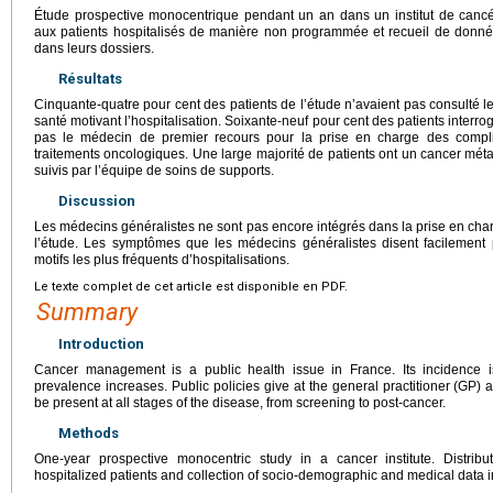
Étude prospective monocentrique pendant un an dans un institut de cancér
aux patients hospitalisés de manière non programmée et recueil de donn
dans leurs dossiers.
Résultats
Cinquante-quatre pour cent des patients de l’étude n’avaient pas consulté l
santé motivant l’hospitalisation. Soixante-neuf pour cent des patients interro
pas le médecin de premier recours pour la prise en charge des complic
traitements oncologiques. Une large majorité de patients ont un cancer mét
suivis par l’équipe de soins de supports.
Discussion
Les médecins généralistes ne sont pas encore intégrés dans la prise en char
l’étude. Les symptômes que les médecins généralistes disent facilement 
motifs les plus fréquents d’hospitalisations.
Le texte complet de cet article est disponible en PDF.
Summary
Introduction
Cancer management is a public health issue in France. Its incidence is
prevalence increases. Public policies give at the general practitioner (GP) a 
be present at all stages of the disease, from screening to post-cancer.
Methods
One-year prospective monocentric study in a cancer institute. Distrib
hospitalized patients and collection of socio-demographic and medical data in 