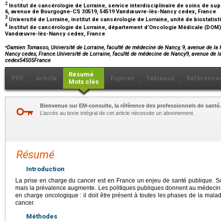
2
Institut de cancérologie de Lorraine, service interdisciplinaire de soins de su
6, avenue de Bourgogne-CS 30519, 54519 Vandœuvre-lès-Nancy cedex, France
3
Université de Lorraine, institut de cancérologie de Lorraine, unité de biostat
4
Institut de cancérologie de Lorraine, département d’Oncologie Médicale (DOM
Vandœuvre-lès-Nancy cedex, France
⁎
Damien Tomasso, Université de Lorraine, faculté de médecine de Nancy, 9, avenue de la
Nancy cedex, France.Université de Lorraine, faculté de médecine de Nancy9, avenue de 
cedex54505France
Résumé
PDF
Article
Figures
Tableaux
Référence
Mots clés
Bienvenue sur EM-consulte, la référence des professionnels de santé.
L’accès au texte intégral de cet article nécessite un abonnement.
Résumé
Introduction
La prise en charge du cancer est en France un enjeu de santé publique. Son
mais la prévalence augmente. Les politiques publiques donnent au médecin g
en charge oncologique : il doit être présent à toutes les phases de la malad
cancer.
Méthodes