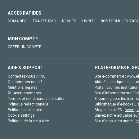
ACCÈS RAPIDES
DOMAINES
TRAITÉS EMC
REVUES
LIVRES
NOS FORMULES D'AB
MON COMPTE
CRÉER UN COMPTE
AIDE & SUPPORT
PLATEFORMES ELSE
Contactez-nous / FAQ
Site e-commerce :
www.el
Qui sommes-nous ?
Aide à la pratique clinique
Mentions légales
Portail pour les institution
© - Avertissements
Site d'information sur l'E
Termes et conditions d'utilisation
E-learning pour les infirmi
Politique rédactionnelle
Bibliothèque d'e-books Els
Politique publicitaire
Blog special IFSI :
www.gen
Cookie settings
Suivez notre actualité sur
Politique de la vie privée
Site d'emploi en santé :
e