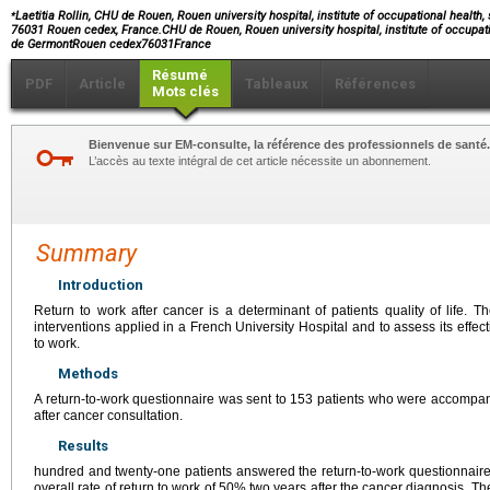
⁎
Laetitia Rollin, CHU de Rouen, Rouen university hospital, institute of occupational health,
76031 Rouen cedex, France.CHU de Rouen, Rouen university hospital, institute of occupati
de GermontRouen cedex76031France
Résumé
PDF
Article
Tableaux
Références
Mots clés
Bienvenue sur EM-consulte, la référence des professionnels de santé.
L’accès au texte intégral de cet article nécessite un abonnement.
Summary
Introduction
Return to work after cancer is a determinant of patients quality of life. 
interventions applied in a French University Hospital and to assess its effec
to work.
Methods
A return-to-work questionnaire was sent to 153 patients who were accompani
after cancer consultation.
Results
hundred and twenty-one patients answered the return-to-work questionnaire.
overall rate of return to work of 50% two years after the cancer diagnosis. The