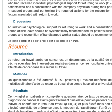
who had received individual psychological support for returning to work (
P
=
patients who had a consultation with the company physician during their peri
in support groups and performing the required actions for the recognitio
factors associated with return to work.
Discussion
An individual psychological support for returning to work and a consultati
period of sick-leave should be systematically recommended for patients suffer
groups and recognition of handicapped worker status should be recommende
Le texte complet de cet article est disponible en PDF.
Résumé
Introduction
Le retour au travail après un cancer est un déterminant de la qualité de vi
décrire et évaluer les interventions réalisées dans un centre hospitalier univer
atteints de cancer dans leur retour au travail.
Méthode
Un questionnaire a été adressé à 153 patients qui avaient bénéficié d
multidisciplinaire d’aide au retour au travail d’un centre hospitalier universitai
Résultats
Cent vingt et un patients ont complété le questionnaire. Le taux de retour a
diagnostic de cancer. Il était significativement plus élevé pour les patients 
individuel orienté sur le retour au travail (
p
=
0,04) et plus élevé mais non s
effectué une visite de préreprise avec le médecin du travail durant l’arrêt de t
statut de travailleur handicapé n’était pas associée à un taux de reprise pl