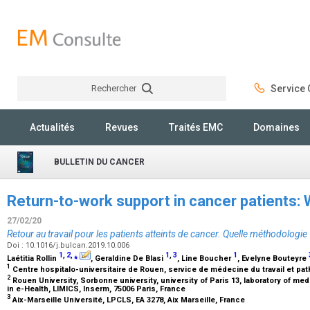
Rechercher
Service C
Rechercher
Actualités
Revues
Traités EMC
Domaines
BULLETIN DU CANCER
Return-to-work support in cancer patients
27/02/20
Retour au travail pour les patients atteints de cancer. Quelle méthodologie 
Doi : 10.1016/j.bulcan.2019.10.006
1
,
2
,
⁎
1
,
3
1
Laétitia Rollin
, Geraldine De Blasi
, Line Boucher
, Evelyne Bouteyre
1
Centre hospitalo-universitaire de Rouen, service de médecine du travail et pa
2
Rouen University, Sorbonne university, university of Paris 13, laboratory of m
in e-Health, LIMICS, Inserm, 75006 Paris, France
3
Aix-Marseille Université, LPCLS, EA 3278, Aix Marseille, France