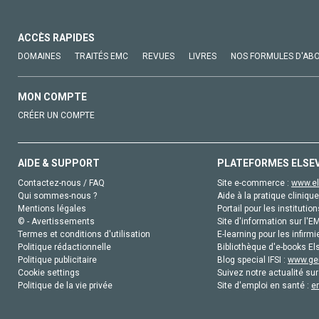
ACCÈS RAPIDES
DOMAINES
TRAITÉS EMC
REVUES
LIVRES
NOS FORMULES D'AB
MON COMPTE
CRÉER UN COMPTE
AIDE & SUPPORT
PLATEFORMES ELSE
Contactez-nous / FAQ
Site e-commerce :
www.el
Qui sommes-nous ?
Aide à la pratique clinique
Mentions légales
Portail pour les institution
© - Avertissements
Site d'information sur l'E
Termes et conditions d'utilisation
E-learning pour les infirmi
Politique rédactionnelle
Bibliothèque d'e-books Els
Politique publicitaire
Blog special IFSI :
www.gen
Cookie settings
Suivez notre actualité sur
Politique de la vie privée
Site d'emploi en santé :
e