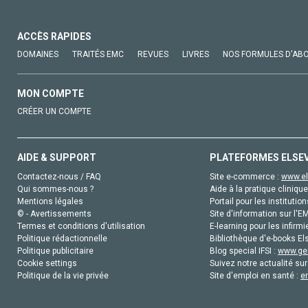
ACCÈS RAPIDES
DOMAINES
TRAITÉS EMC
REVUES
LIVRES
NOS FORMULES D'AB
MON COMPTE
CRÉER UN COMPTE
AIDE & SUPPORT
PLATEFORMES ELSE
Contactez-nous / FAQ
Site e-commerce :
www.el
Qui sommes-nous ?
Aide à la pratique clinique
Mentions légales
Portail pour les institution
© - Avertissements
Site d'information sur l'E
Termes et conditions d'utilisation
E-learning pour les infirmi
Politique rédactionnelle
Bibliothèque d'e-books Els
Politique publicitaire
Blog special IFSI :
www.gen
Cookie settings
Suivez notre actualité sur
Politique de la vie privée
Site d'emploi en santé :
e