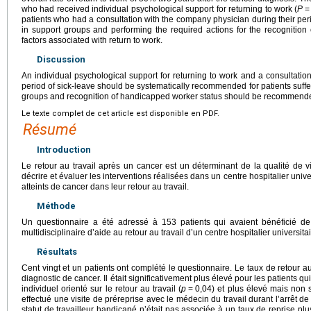
who had received individual psychological support for returning to work (
P
=
patients who had a consultation with the company physician during their peri
in support groups and performing the required actions for the recognitio
factors associated with return to work.
Discussion
An individual psychological support for returning to work and a consultati
period of sick-leave should be systematically recommended for patients suffer
groups and recognition of handicapped worker status should be recommende
Le texte complet de cet article est disponible en PDF.
Résumé
Introduction
Le retour au travail après un cancer est un déterminant de la qualité de vi
décrire et évaluer les interventions réalisées dans un centre hospitalier univer
atteints de cancer dans leur retour au travail.
Méthode
Un questionnaire a été adressé à 153 patients qui avaient bénéficié d
multidisciplinaire d’aide au retour au travail d’un centre hospitalier universitai
Résultats
Cent vingt et un patients ont complété le questionnaire. Le taux de retour a
diagnostic de cancer. Il était significativement plus élevé pour les patients 
individuel orienté sur le retour au travail (
p
=
0,04) et plus élevé mais non s
effectué une visite de préreprise avec le médecin du travail durant l’arrêt de t
statut de travailleur handicapé n’était pas associée à un taux de reprise pl