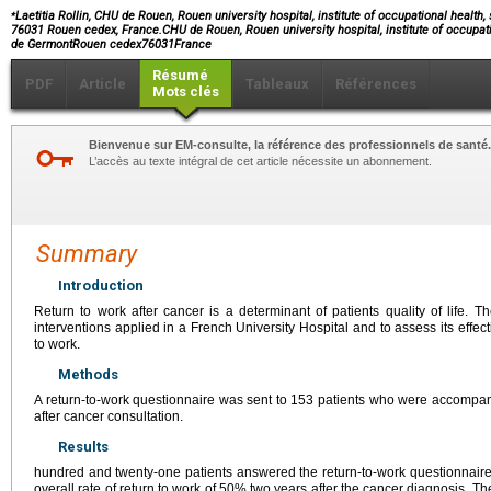
⁎
Laetitia Rollin, CHU de Rouen, Rouen university hospital, institute of occupational health,
76031 Rouen cedex, France.CHU de Rouen, Rouen university hospital, institute of occupati
de GermontRouen cedex76031France
Résumé
PDF
Article
Tableaux
Références
Mots clés
Bienvenue sur EM-consulte, la référence des professionnels de santé.
L’accès au texte intégral de cet article nécessite un abonnement.
Summary
Introduction
Return to work after cancer is a determinant of patients quality of life. 
interventions applied in a French University Hospital and to assess its effec
to work.
Methods
A return-to-work questionnaire was sent to 153 patients who were accompani
after cancer consultation.
Results
hundred and twenty-one patients answered the return-to-work questionnaire.
overall rate of return to work of 50% two years after the cancer diagnosis. The