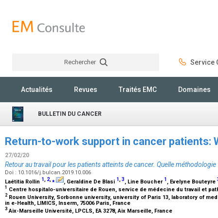
Rechercher
Service C
Rechercher
Actualités
Revues
Traités EMC
Domaines
BULLETIN DU CANCER
Return-to-work support in cancer patients
27/02/20
Retour au travail pour les patients atteints de cancer. Quelle méthodologie 
Doi : 10.1016/j.bulcan.2019.10.006
1
,
2
,
⁎
1
,
3
1
Laétitia Rollin
, Geraldine De Blasi
, Line Boucher
, Evelyne Bouteyre
1
Centre hospitalo-universitaire de Rouen, service de médecine du travail et pa
2
Rouen University, Sorbonne university, university of Paris 13, laboratory of m
in e-Health, LIMICS, Inserm, 75006 Paris, France
3
Aix-Marseille Université, LPCLS, EA 3278, Aix Marseille, France