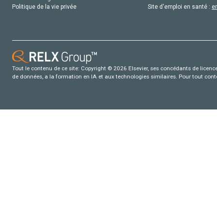
Politique de la vie privée
Site d'emploi en santé :
e
Tout le contenu de ce site: Copyright © 2026 Elsevier, ses concédants de licence e
de données, a la formation en IA et aux technologies similaires. Pour tout con