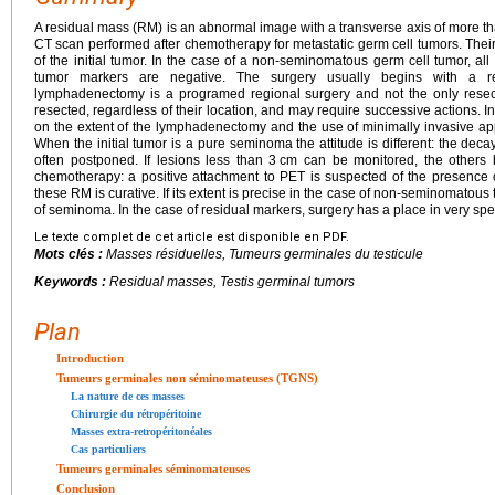
A residual mass (RM) is an abnormal image with a transverse axis of more t
CT scan performed after chemotherapy for metastatic germ cell tumors. Th
of the initial tumor. In the case of a non-seminomatous germ cell tumor, all
tumor markers are negative. The surgery usually begins with a ret
lymphadenectomy is a programed regional surgery and not the only resec
resected, regardless of their location, and may require successive actions. In o
on the extent of the lymphadenectomy and the use of minimally invasive a
When the initial tumor is a pure seminoma the attitude is different: the dec
often postponed. If lesions less than 3
cm can be monitored, the others 
chemotherapy: a positive attachment to PET is suspected of the presence of
these RM is curative. If its extent is precise in the case of non-seminomatous t
of seminoma. In the case of residual markers, surgery has a place in very speci
Le texte complet de cet article est disponible en PDF.
Mots clés :
Masses résiduelles, Tumeurs germinales du testicule
Keywords :
Residual masses, Testis germinal tumors
Plan
Introduction
Tumeurs germinales non séminomateuses (TGNS)
La nature de ces masses
Chirurgie du rétropéritoine
Masses extra-retropéritonéales
Cas particuliers
Tumeurs germinales séminomateuses
Conclusion