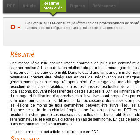
Résumé
PDF
Article
Figures
Références
Mots clés
Bienvenue sur EM-consulte, la référence des professionnels de santé.
L’accès au texte intégral de cet article nécessite un abonnement.
Résumé
Une masse résiduelle est une image anormale de plus d’un centimètre d’ax
scanner réalisé à l’issue de la chimiothérapie pour les tumeurs germinales
fonction de l’histologie du primitif. Dans le cas d’une tumeur germinale n
résiduelles doivent être réséquées en cas de négativation des marqu
généralement par un curage rétropéritonéal. Ce curage est une chirurgi
résection des masses visibles. Toutes les masses résiduelles doivent êt
localisations, pouvant nécessiter des gestes successifs. Afin de limiter sa m
du curage et l’utilisation d’approches mini invasives sont proposées par ce
séminome pur l’attitude est différente : la décroissance des masses en post
les lésions de moins de trois centimètres peuvent être surveillées, le
distance de la fin de la chimiothérapie : une fixation positive au PET est
résiduel. La chirurgie de ces masses résiduelles est à but curatif. Si son 
séminomateuse, elle est plus discutée en cas de séminome. En cas de marque
dans des situations très particulières.
Le texte complet de cet article est disponible en PDF.
Summary