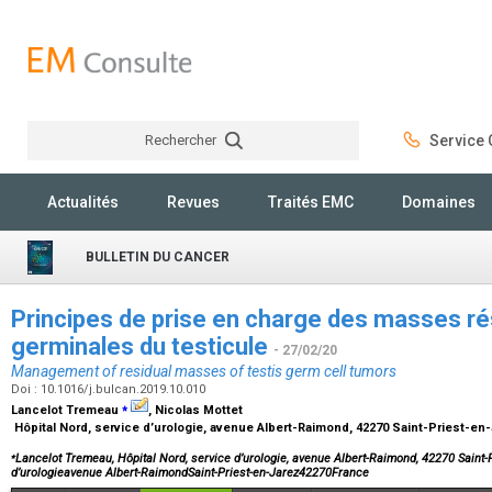
Rechercher
Service C
Rechercher
Actualités
Revues
Traités EMC
Domaines
BULLETIN DU CANCER
Principes de prise en charge des masses ré
germinales du testicule
- 27/02/20
Management of residual masses of testis germ cell tumors
Doi : 10.1016/j.bulcan.2019.10.010
⁎
Lancelot Tremeau
, Nicolas Mottet
Hôpital Nord, service d’urologie, avenue Albert-Raimond, 42270 Saint-Priest-en
⁎
Lancelot Tremeau, Hôpital Nord, service d’urologie, avenue Albert-Raimond, 42270 Saint-P
d’urologieavenue Albert-RaimondSaint-Priest-en-Jarez42270France