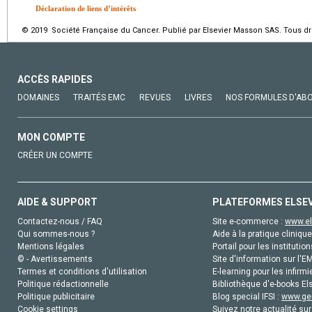
Déclaration de liens d’intérêts
© 2019 Société Française du Cancer. Publié par Elsevier Masson SAS. Tous dro
ACCÈS RAPIDES
DOMAINES
TRAITÉS EMC
REVUES
LIVRES
NOS FORMULES D'AB
MON COMPTE
CRÉER UN COMPTE
AIDE & SUPPORT
PLATEFORMES ELSE
Contactez-nous / FAQ
Site e-commerce :
www.el
Qui sommes-nous ?
Aide à la pratique clinique
Mentions légales
Portail pour les institution
© - Avertissements
Site d'information sur l'E
Termes et conditions d'utilisation
E-learning pour les infirmi
Politique rédactionnelle
Bibliothèque d'e-books Els
Politique publicitaire
Blog special IFSI :
www.gen
Cookie settings
Suivez notre actualité sur