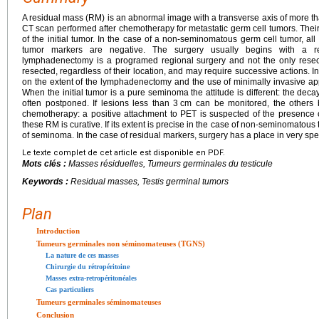
A residual mass (RM) is an abnormal image with a transverse axis of more t
CT scan performed after chemotherapy for metastatic germ cell tumors. Th
of the initial tumor. In the case of a non-seminomatous germ cell tumor, all
tumor markers are negative. The surgery usually begins with a ret
lymphadenectomy is a programed regional surgery and not the only resec
resected, regardless of their location, and may require successive actions. In o
on the extent of the lymphadenectomy and the use of minimally invasive a
When the initial tumor is a pure seminoma the attitude is different: the dec
often postponed. If lesions less than 3
cm can be monitored, the others 
chemotherapy: a positive attachment to PET is suspected of the presence of
these RM is curative. If its extent is precise in the case of non-seminomatous t
of seminoma. In the case of residual markers, surgery has a place in very speci
Le texte complet de cet article est disponible en PDF.
Mots clés :
Masses résiduelles, Tumeurs germinales du testicule
Keywords :
Residual masses, Testis germinal tumors
Plan
Introduction
Tumeurs germinales non séminomateuses (TGNS)
La nature de ces masses
Chirurgie du rétropéritoine
Masses extra-retropéritonéales
Cas particuliers
Tumeurs germinales séminomateuses
Conclusion