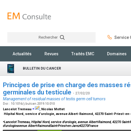
Rechercher
Service C
Rechercher
Actualités
Revues
Traités EMC
Domaines
BULLETIN DU CANCER
Principes de prise en charge des masses ré
germinales du testicule
- 27/02/20
Management of residual masses of testis germ cell tumors
Doi : 10.1016/j.bulcan.2019.10.010
⁎
Lancelot Tremeau
, Nicolas Mottet
Hôpital Nord, service d’urologie, avenue Albert-Raimond, 42270 Saint-Priest-en
⁎
Lancelot Tremeau, Hôpital Nord, service d’urologie, avenue Albert-Raimond, 42270 Saint-P
d’urologieavenue Albert-RaimondSaint-Priest-en-Jarez42270France