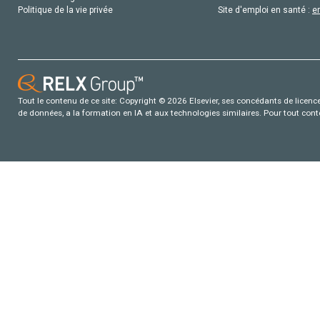
Politique de la vie privée
Site d'emploi en santé :
e
Tout le contenu de ce site: Copyright © 2026 Elsevier, ses concédants de licence e
de données, a la formation en IA et aux technologies similaires. Pour tout con