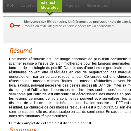
Résumé
PDF
Article
Figures
Références
Mots clés
Bienvenue sur EM-consulte, la référence des professionnels de santé.
L’accès au texte intégral de cet article nécessite un abonnement.
Résumé
Une masse résiduelle est une image anormale de plus d’un centimètre d’ax
scanner réalisé à l’issue de la chimiothérapie pour les tumeurs germinales
fonction de l’histologie du primitif. Dans le cas d’une tumeur germinale n
résiduelles doivent être réséquées en cas de négativation des marqu
généralement par un curage rétropéritonéal. Ce curage est une chirurgi
résection des masses visibles. Toutes les masses résiduelles doivent êt
localisations, pouvant nécessiter des gestes successifs. Afin de limiter sa m
du curage et l’utilisation d’approches mini invasives sont proposées par ce
séminome pur l’attitude est différente : la décroissance des masses en post
les lésions de moins de trois centimètres peuvent être surveillées, le
distance de la fin de la chimiothérapie : une fixation positive au PET est
résiduel. La chirurgie de ces masses résiduelles est à but curatif. Si son 
séminomateuse, elle est plus discutée en cas de séminome. En cas de marque
dans des situations très particulières.
Le texte complet de cet article est disponible en PDF.
Summary