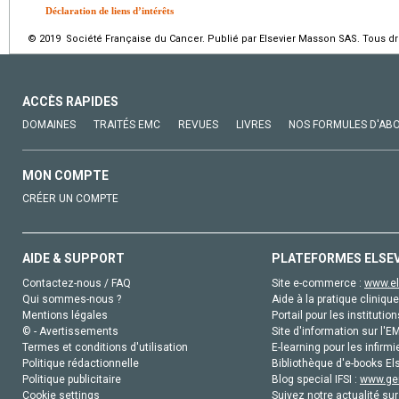
Déclaration de liens d’intérêts
© 2019 Société Française du Cancer. Publié par Elsevier Masson SAS. Tous dro
ACCÈS RAPIDES
DOMAINES
TRAITÉS EMC
REVUES
LIVRES
NOS FORMULES D'AB
MON COMPTE
CRÉER UN COMPTE
AIDE & SUPPORT
PLATEFORMES ELSE
Contactez-nous / FAQ
Site e-commerce :
www.el
Qui sommes-nous ?
Aide à la pratique clinique
Mentions légales
Portail pour les institution
© - Avertissements
Site d'information sur l'E
Termes et conditions d'utilisation
E-learning pour les infirmi
Politique rédactionnelle
Bibliothèque d'e-books Els
Politique publicitaire
Blog special IFSI :
www.gen
Cookie settings
Suivez notre actualité sur