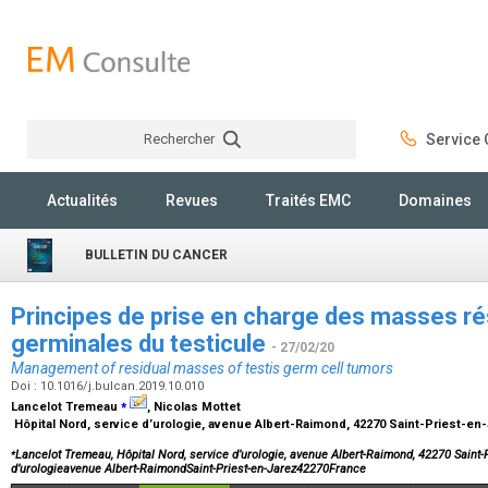
Rechercher
Service C
Rechercher
Actualités
Revues
Traités EMC
Domaines
BULLETIN DU CANCER
Principes de prise en charge des masses ré
germinales du testicule
- 27/02/20
Management of residual masses of testis germ cell tumors
Doi : 10.1016/j.bulcan.2019.10.010
⁎
Lancelot Tremeau
, Nicolas Mottet
Hôpital Nord, service d’urologie, avenue Albert-Raimond, 42270 Saint-Priest-en
⁎
Lancelot Tremeau, Hôpital Nord, service d’urologie, avenue Albert-Raimond, 42270 Saint-P
d’urologieavenue Albert-RaimondSaint-Priest-en-Jarez42270France