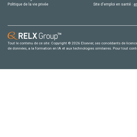
Politique de la vie privée
Site d'emploi en santé :
e
Tout le contenu de ce site: Copyright © 2026 Elsevier, ses concédants de licence e
de données, a la formation en IA et aux technologies similaires. Pour tout con