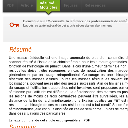
Résumé
PDF
Article
Figures
Références
Mots clés
Bienvenue sur EM-consulte, la référence des professionnels de santé.
L’accès au texte intégral de cet article nécessite un abonnement.
Résumé
Une masse résiduelle est une image anormale de plus d’un centimètre d’ax
scanner réalisé à l’issue de la chimiothérapie pour les tumeurs germinales
fonction de l’histologie du primitif. Dans le cas d’une tumeur germinale n
résiduelles doivent être réséquées en cas de négativation des marqu
généralement par un curage rétropéritonéal. Ce curage est une chirurgi
résection des masses visibles. Toutes les masses résiduelles doivent êt
localisations, pouvant nécessiter des gestes successifs. Afin de limiter sa m
du curage et l’utilisation d’approches mini invasives sont proposées par ce
séminome pur l’attitude est différente : la décroissance des masses en post
les lésions de moins de trois centimètres peuvent être surveillées, le
distance de la fin de la chimiothérapie : une fixation positive au PET est
résiduel. La chirurgie de ces masses résiduelles est à but curatif. Si son 
séminomateuse, elle est plus discutée en cas de séminome. En cas de marque
dans des situations très particulières.
Le texte complet de cet article est disponible en PDF.
Summary