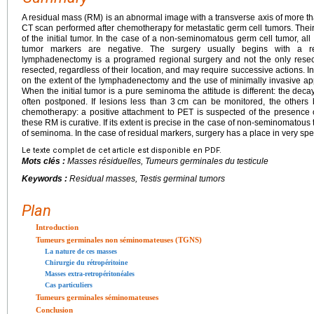
A residual mass (RM) is an abnormal image with a transverse axis of more t
CT scan performed after chemotherapy for metastatic germ cell tumors. Th
of the initial tumor. In the case of a non-seminomatous germ cell tumor, all
tumor markers are negative. The surgery usually begins with a ret
lymphadenectomy is a programed regional surgery and not the only resec
resected, regardless of their location, and may require successive actions. In o
on the extent of the lymphadenectomy and the use of minimally invasive a
When the initial tumor is a pure seminoma the attitude is different: the dec
often postponed. If lesions less than 3
cm can be monitored, the others 
chemotherapy: a positive attachment to PET is suspected of the presence of
these RM is curative. If its extent is precise in the case of non-seminomatous t
of seminoma. In the case of residual markers, surgery has a place in very speci
Le texte complet de cet article est disponible en PDF.
Mots clés :
Masses résiduelles, Tumeurs germinales du testicule
Keywords :
Residual masses, Testis germinal tumors
Plan
Introduction
Tumeurs germinales non séminomateuses (TGNS)
La nature de ces masses
Chirurgie du rétropéritoine
Masses extra-retropéritonéales
Cas particuliers
Tumeurs germinales séminomateuses
Conclusion