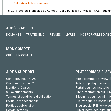
Déclaration de liens d’intérêts
© 2019 Société Française du Cancer. Publié par Elsevier Masson SAS. Tous dro
ACCÈS RAPIDES
DOMAINES
TRAITÉS EMC
REVUES
LIVRES
NOS FORMULES D'AB
MON COMPTE
CRÉER UN COMPTE
AIDE & SUPPORT
PLATEFORMES ELSE
Contactez-nous / FAQ
Site e-commerce :
www.el
Qui sommes-nous ?
Aide à la pratique clinique
Mentions légales
Portail pour les institution
© - Avertissements
Site d'information sur l'E
Termes et conditions d'utilisation
E-learning pour les infirmi
Politique rédactionnelle
Bibliothèque d'e-books Els
Politique publicitaire
Blog special IFSI :
www.gen
Cookie settings
Suivez notre actualité sur