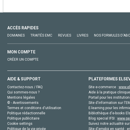
ACCÈS RAPIDES
DOMAINES
TRAITÉS EMC
REVUES
LIVRES
NOS FORMULES D'AB
MON COMPTE
CRÉER UN COMPTE
AIDE & SUPPORT
PLATEFORMES ELSE
Contactez-nous / FAQ
Site e-commerce :
www.el
Qui sommes-nous ?
Aide à la pratique clinique
Mentions légales
Portail pour les institution
© - Avertissements
Site d'information sur l'E
Termes et conditions d'utilisation
E-learning pour les infirmi
Politique rédactionnelle
Bibliothèque d'e-books Els
Politique publicitaire
Blog special IFSI :
www.gen
Cookie settings
Suivez notre actualité sur
Politique de la vie privée
Site d'emploi en santé :
e