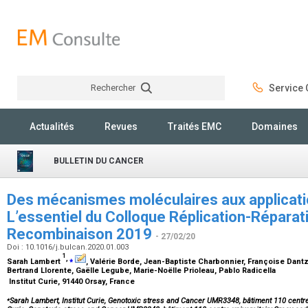
Rechercher
Service C
Rechercher
Actualités
Revues
Traités EMC
Domaines
BULLETIN DU CANCER
Des mécanismes moléculaires aux applicatio
L’essentiel du Colloque Réplication-Réparat
Recombinaison 2019
- 27/02/20
Doi : 10.1016/j.bulcan.2020.01.003
1
,
⁎
Sarah Lambert
, Valérie Borde, Jean-Baptiste Charbonnier, Françoise Dantze
Bertrand Llorente, Gaëlle Legube, Marie-Noëlle Prioleau, Pablo Radicella
Institut Curie, 91440 Orsay, France
⁎
Sarah Lambert, Institut Curie, Genotoxic stress and Cancer UMR3348, bâtiment 110 centre 