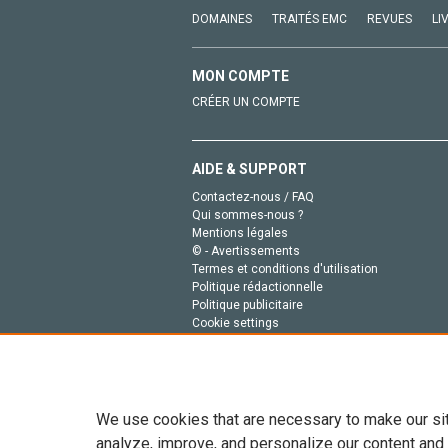
DOMAINES
TRAITÉS EMC
REVUES
LI
MON COMPTE
CRÉER UN COMPTE
AIDE & SUPPORT
Contactez-nous / FAQ
Qui sommes-nous ?
Mentions légales
© - Avertissements
Termes et conditions d'utilisation
Politique rédactionnelle
Politique publicitaire
Cookie settings
Politique de la vie privée
We use cookies that are necessary to make our si
analyze, improve, and personalize our content and