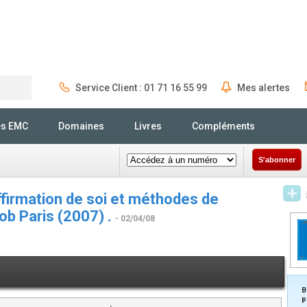
Service Client : 01 71 16 55 99
Mes alertes
Rechercher
és EMC
Domaines
Livres
Compléments
S'abonner
ffirmation de soi et méthodes de
cob Paris (2007) .
- 02/04/08
B
p