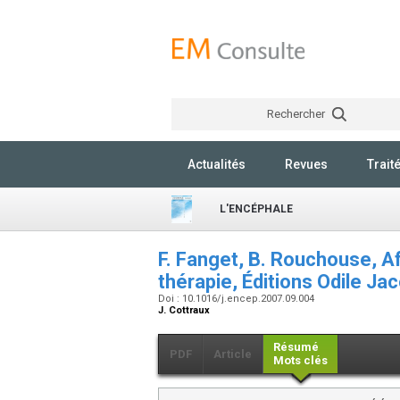
Rechercher
Actualités
Revues
Trait
L'ENCÉPHALE
F. Fanget, B. Rouchouse, A
thérapie, Éditions Odile Ja
Doi : 10.1016/j.encep.2007.09.004
J. Cottraux
Résumé
PDF
Article
Mots clés