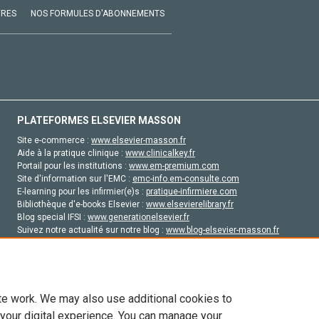
VRES
NOS FORMULES D'ABONNEMENTS
PLATEFORMES ELSEVIER MASSON
Site e-commerce :
www.elsevier-masson.fr
Aide à la pratique clinique :
www.clinicalkey.fr
Portail pour les institutions :
www.em-premium.com
Site d'information sur l'EMC :
emc-info.em-consulte.com
E-learning pour les infirmier(e)s :
pratique-infirmiere.com
Bibliothèque d'e-books Elsevier :
www.elsevierelibrary.fr
Blog special IFSI :
www.generationelsevier.fr
Suivez notre actualité sur notre blog :
www.blog-elsevier-masson.fr
Site d'emploi en santé :
emploisante.com
te work. We may also use additional cookies to
 your digital experience. You can manage your