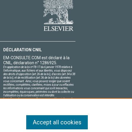
DÉCLARATION CNIL
EM-CONSULTE.COM est déclaré à la
CNIL, déclaration n° 1286925.
En application de la loi nº78-17 du 6 janvier 1978 relative à
l'informatique, aux fichiers et aux libertés, vous disposez
des droits d'opposition (art.26 de la loi), d'accès (art.34 à 38
de la loi), et de rectification (art.36 de la loi) des données
vous concernant. Ainsi, vous pouvez exiger que soient
rectifiées, complétées, clarifiées, mises à jour ou effacées
les informations vous concernant qui sont inexactes,
incomplètes, équivoques, périmées ou dont la collecte ou
l'utilisation ou la conservation est interdite.
Les informations personnelles concernant les visiteurs de
notre site, y compris leur identité, sont confidentielles.
Le responsable du site s'engage sur l'honneur à respecter
les conditions légales de confidentialité applicables en
France et à ne pas divulguer ces informations à des tiers.
Accept all cookies