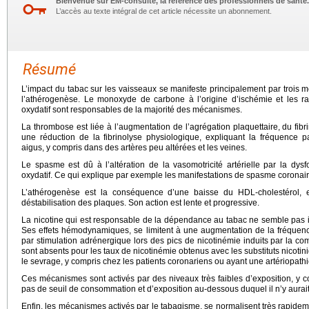
Bienvenue sur EM-consulte, la référence des professionnels de santé.
L’accès au texte intégral de cet article nécessite un abonnement.
Résumé
L’impact du tabac sur les vaisseaux se manifeste principalement par trois 
l’athérogenèse. Le monoxyde de carbone à l’origine d’ischémie et les ra
oxydatif sont responsables de la majorité des mécanismes.
La thrombose est liée à l’augmentation de l’agrégation plaquettaire, du fibr
une réduction de la fibrinolyse physiologique, expliquant la fréquence p
aigus, y compris dans des artères peu altérées et les veines.
Le spasme est dû à l’altération de la vasomotricité artérielle par la dysf
oxydatif. Ce qui explique par exemple les manifestations de spasme coronai
L’athérogenèse est la conséquence d’une baisse du HDL-cholestérol, et
déstabilisation des plaques. Son action est lente et progressive.
La nicotine qui est responsable de la dépendance au tabac ne semble pas in
Ses effets hémodynamiques, se limitent à une augmentation de la fréquence
par stimulation adrénergique lors des pics de nicotinémie induits par la com
sont absents pour les taux de nicotinémie obtenus avec les substituts nicotini
le sevrage, y compris chez les patients coronariens ou ayant une artériopathi
Ces mécanismes sont activés par des niveaux très faibles d’exposition, y co
pas de seuil de consommation et d’exposition au-dessous duquel il n’y aurait
Enfin, les mécanismes activés par le tabagisme, se normalisent très rapideme