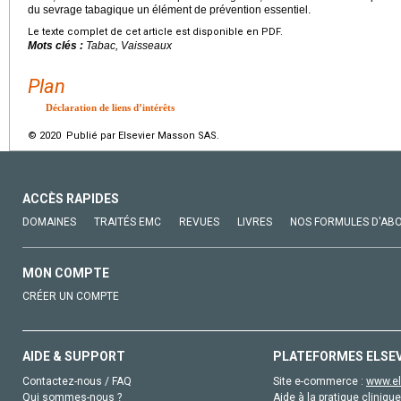
du sevrage tabagique un élément de prévention essentiel.
Le texte complet de cet article est disponible en PDF.
Mots clés :
Tabac, Vaisseaux
Plan
Déclaration de liens d’intérêts
© 2020 Publié par Elsevier Masson SAS.
ACCÈS RAPIDES
DOMAINES
TRAITÉS EMC
REVUES
LIVRES
NOS FORMULES D'AB
MON COMPTE
CRÉER UN COMPTE
AIDE & SUPPORT
PLATEFORMES ELSE
Contactez-nous / FAQ
Site e-commerce :
www.el
Qui sommes-nous ?
Aide à la pratique clinique