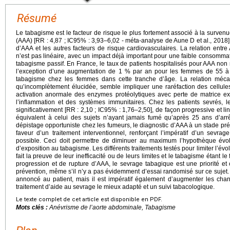
Résumé
Le tabagisme est le facteur de risque le plus fortement associé à la surve
(AAA) [RR : 4,87 ; IC95% : 3,93–6,02 - méta-analyse de Aune D et al., 2018],
d’AAA et les autres facteurs de risque cardiovasculaires. La relation entr
n’est pas linéaire, avec un impact déjà important pour une faible consomma
tabagisme passif. En France, le taux de patients hospitalisés pour AAA no
l’exception d’une augmentation de 1 % par an pour les femmes de 55 à 6
tabagisme chez les femmes dans cette tranche d’âge. La relation méca
qu’incomplètement élucidée, semble impliquer une raréfaction des cellule
activation anormale des enzymes protéolytiques avec perte de matrice extr
l’inflammation et des systèmes immunitaires. Chez les patients sevrés, 
significativement [RR : 2,10 ; IC95% : 1,76–2,50], de façon progressive et l
équivalent à celui des sujets n’ayant jamais fumé qu’après 25 ans d’arrê
dépistage opportuniste chez les fumeurs, le diagnostic d’AAA à un stade pr
faveur d’un traitement interventionnel, renforçant l’impératif d’un sevrag
possible. Ceci doit permettre de diminuer au maximum l’hypothèque évo
d’exposition au tabagisme. Les différents traitements testés pour limiter l’év
fait la preuve de leur inefficacité ou de leurs limites et le tabagisme étant l
progression et de rupture d’AAA, le sevrage tabagique est une priorité e
prévention, même s’il n’y a pas évidemment d’essai randomisé sur ce sujet. L
annoncé au patient, mais il est impératif également d’augmenter les chan
traitement d’aide au sevrage le mieux adapté et un suivi tabacologique.
Le texte complet de cet article est disponible en PDF.
Mots clés :
Anévrisme de l’aorte abdominale, Tabagisme