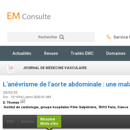
Rechercher
Service C
Rechercher
Actualités
Revues
Traités EMC
Domaines
JOURNAL DE MÉDECINE VASCULAIRE
L’anévrisme de l’aorte abdominale : une ma
28/02/20
Doi : 10.1016/j.jdmv.2020.01.043
D. Thomas
Institut de cardiologie, groupe hospitalier Pitié-Salpêtrière, 75013 Paris, France
Résumé
PDF
Article
Mots clés