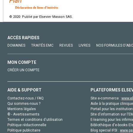
Plan
Déclaration de liens d’intérêts
© 2020 Publié par Elsevier Masson SAS.
ACCÈS RAPIDES
DOMAINES
TRAITÉS EMC
REVUES
LIVRES
NOS FORMULES D'AB
MON COMPTE
CRÉER UN COMPTE
AIDE & SUPPORT
PLATEFORMES ELSE
Contactez-nous / FAQ
Site e-commerce :
www.el
Qui sommes-nous ?
Aide à la pratique clinique
Mentions légales
Portail pour les institution
© - Avertissements
Site d'information sur l'E
Termes et conditions d'utilisation
E-learning pour les infirmi
Politique rédactionnelle
Bibliothèque d'e-books Els
Politique publicitaire
Blog special IFSI :
www.gen