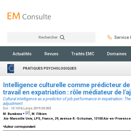
Rechercher
Service C
Rechercher
Actualités
Revues
Traités EMC
Domaines
PRATIQUES PSYCHOLOGIQUES
Intelligence culturelle comme prédicteur d
travail en expatriation : rôle médiateur de l
Cultural intelligence as a predictor of job performance in expatriation: The
adjustment
Doi : 10.1016/j.prps.2019.03.003
⁎
M. Burakova
, M. Filbien
Aix-Marseille Univ, LPS, France, 29, avenue R.-Schuman, 13100 Aix-en-Provence
⁎
Auteur correspondant.