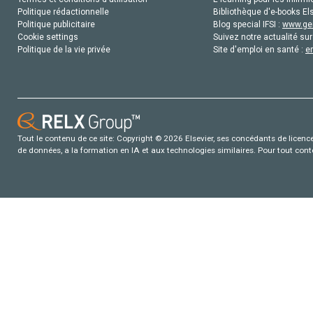
Politique rédactionnelle
Bibliothèque d'e-books Els
Politique publicitaire
Blog special IFSI :
www.gen
Cookie settings
Suivez notre actualité sur
Politique de la vie privée
Site d'emploi en santé :
e
Tout le contenu de ce site: Copyright © 2026 Elsevier, ses concédants de licence e
de données, a la formation en IA et aux technologies similaires. Pour tout con