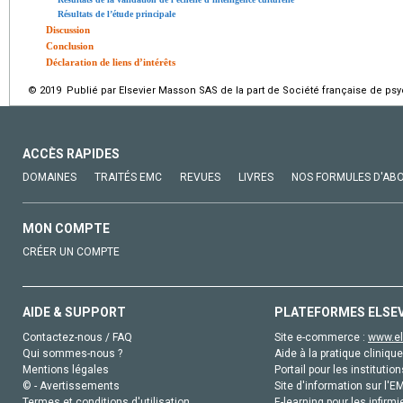
Résultats de l’étude principale
Discussion
Conclusion
Déclaration de liens d’intérêts
© 2019 Publié par Elsevier Masson SAS de la part de Société française de psy
ACCÈS RAPIDES
DOMAINES
TRAITÉS EMC
REVUES
LIVRES
NOS FORMULES D'AB
MON COMPTE
CRÉER UN COMPTE
AIDE & SUPPORT
PLATEFORMES ELSE
Contactez-nous / FAQ
Site e-commerce :
www.el
Qui sommes-nous ?
Aide à la pratique clinique
Mentions légales
Portail pour les institution
© - Avertissements
Site d'information sur l'E
Termes et conditions d'utilisation
E-learning pour les infirmi