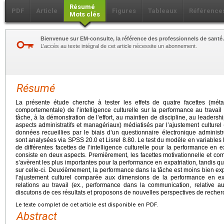
Résumé
PDF
Article
Figures
Tableaux
Référence
Mots clés
Bienvenue sur EM-consulte, la référence des professionnels de santé.
L’accès au texte intégral de cet article nécessite un abonnement.
Résumé
La présente étude cherche à tester les effets de quatre facettes (métaco
comportementale) de l’intelligence culturelle sur la performance au travail e
tâche, à la démonstration de l’effort, au maintien de discipline, au leaders
aspects administratifs et managériaux) médiatisés par l’ajustement culturel (g
données recueillies par le biais d’un questionnaire électronique administr
sont analysées via SPSS 20.0 et Lisrel 8.80. Le test du modèle en variables
de différentes facettes de l’intelligence culturelle pour la performance en ex
consiste en deux aspects. Premièrement, les facettes motivationnelle et comp
s’avèrent les plus importantes pour la performance en expatriation, tandis que
sur celle-ci. Deuxièmement, la performance dans la tâche est moins bien expli
l’ajustement culturel comparée aux dimensions de la performance en exp
relations au travail (ex., performance dans la communication, relative au
discutons de ces résultats et proposons de nouvelles perspectives de recher
Le texte complet de cet article est disponible en PDF.
Abstract