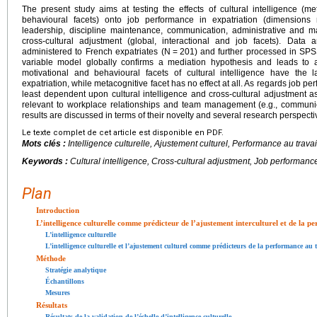
The present study aims at testing the effects of cultural intelligence (me
behavioural facets) onto job performance in expatriation (dimensions r
leadership, discipline maintenance, communication, administrative and ma
cross-cultural adjustment (global, interactional and job facets). Data 
administered to French expatriates (N
=
201) and further processed in SPSS
variable model globally confirms a mediation hypothesis and leads to a
motivational and behavioural facets of cultural intelligence have the 
expatriation, while metacognitive facet has no effect at all. As regards job per
least dependent upon cultural intelligence and cross-cultural adjustment
relevant to workplace relationships and team management (e.g., communi
results are discussed in terms of their novelty and several research perspect
Le texte complet de cet article est disponible en PDF.
Mots clés :
Intelligence culturelle, Ajustement culturel, Performance au travai
Keywords :
Cultural intelligence, Cross-cultural adjustment, Job performance
Plan
Introduction
L’intelligence culturelle comme prédicteur de l’ajustement interculturel et de la p
L’intelligence culturelle
L’intelligence culturelle et l’ajustement culturel comme prédicteurs de la performance au 
Méthode
Stratégie analytique
Échantillons
Mesures
Résultats
Résultats de la validation de l’échelle d’intelligence culturelle