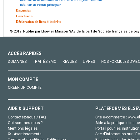
Résultats de l’étude principale
Discussion
Conclusion
Déclaration de liens d’intérêts
© 2019 Publié par Elsevier Masson SAS de la part de Société française de psy
ACCÈS RAPIDES
DOMAINES
TRAITÉS EMC
REVUES
LIVRES
NOS FORMULES D'AB
MON COMPTE
CRÉER UN COMPTE
AIDE & SUPPORT
PLATEFORMES ELSE
Contactez-nous / FAQ
Site e-commerce :
www.el
Qui sommes-nous ?
Aide à la pratique clinique
Mentions légales
Portail pour les institution
© - Avertissements
Site d'information sur l'E
Termes et conditions d'utilisation
E-learning pour les infirmi