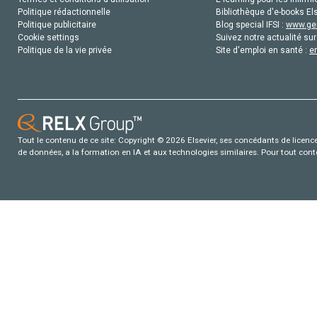
Politique rédactionnelle
Bibliothèque d'e-books Els
Politique publicitaire
Blog special IFSI :
www.gen
Cookie settings
Suivez notre actualité sur
Politique de la vie privée
Site d'emploi en santé :
e
Tout le contenu de ce site: Copyright © 2026 Elsevier, ses concédants de licence e
de données, a la formation en IA et aux technologies similaires. Pour tout con