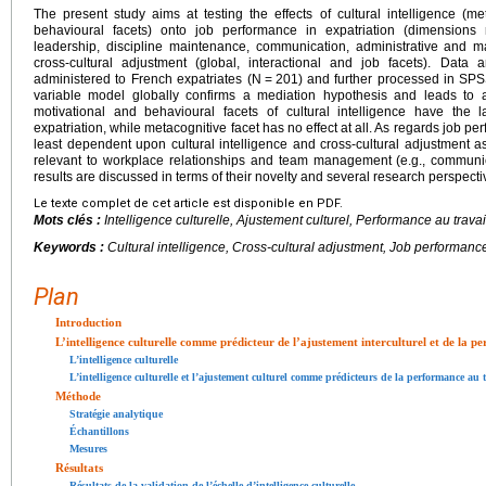
The present study aims at testing the effects of cultural intelligence (me
behavioural facets) onto job performance in expatriation (dimensions r
leadership, discipline maintenance, communication, administrative and ma
cross-cultural adjustment (global, interactional and job facets). Data 
administered to French expatriates (N
=
201) and further processed in SPSS
variable model globally confirms a mediation hypothesis and leads to a
motivational and behavioural facets of cultural intelligence have the 
expatriation, while metacognitive facet has no effect at all. As regards job per
least dependent upon cultural intelligence and cross-cultural adjustment
relevant to workplace relationships and team management (e.g., communi
results are discussed in terms of their novelty and several research perspect
Le texte complet de cet article est disponible en PDF.
Mots clés :
Intelligence culturelle, Ajustement culturel, Performance au travai
Keywords :
Cultural intelligence, Cross-cultural adjustment, Job performance
Plan
Introduction
L’intelligence culturelle comme prédicteur de l’ajustement interculturel et de la p
L’intelligence culturelle
L’intelligence culturelle et l’ajustement culturel comme prédicteurs de la performance au 
Méthode
Stratégie analytique
Échantillons
Mesures
Résultats
Résultats de la validation de l’échelle d’intelligence culturelle