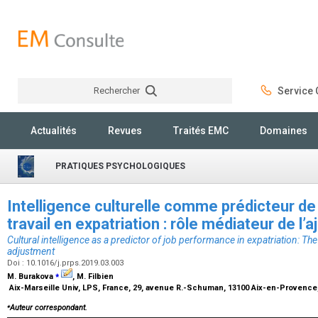
Rechercher
Service C
Rechercher
Actualités
Revues
Traités EMC
Domaines
PRATIQUES PSYCHOLOGIQUES
Intelligence culturelle comme prédicteur d
travail en expatriation : rôle médiateur de l
Cultural intelligence as a predictor of job performance in expatriation: The
adjustment
Doi : 10.1016/j.prps.2019.03.003
⁎
M. Burakova
, M. Filbien
Aix-Marseille Univ, LPS, France, 29, avenue R.-Schuman, 13100 Aix-en-Provence
⁎
Auteur correspondant.