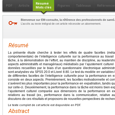
Résumé
PDF
Article
Figures
Tableaux
Référence
Mots clés
Bienvenue sur EM-consulte, la référence des professionnels de santé.
L’accès au texte intégral de cet article nécessite un abonnement.
Résumé
La présente étude cherche à tester les effets de quatre facettes (métaco
comportementale) de l’intelligence culturelle sur la performance au travail e
tâche, à la démonstration de l’effort, au maintien de discipline, au leaders
aspects administratifs et managériaux) médiatisés par l’ajustement culturel (g
données recueillies par le biais d’un questionnaire électronique administr
sont analysées via SPSS 20.0 et Lisrel 8.80. Le test du modèle en variables
de différentes facettes de l’intelligence culturelle pour la performance en ex
consiste en deux aspects. Premièrement, les facettes motivationnelle et comp
s’avèrent les plus importantes pour la performance en expatriation, tandis que
sur celle-ci. Deuxièmement, la performance dans la tâche est moins bien expli
l’ajustement culturel comparée aux dimensions de la performance en exp
relations au travail (ex., performance dans la communication, relative au
discutons de ces résultats et proposons de nouvelles perspectives de recher
Le texte complet de cet article est disponible en PDF.
Abstract