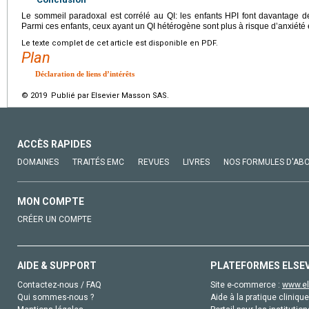
Le sommeil paradoxal est corrélé au QI: les enfants HPI font davantage d
Parmi ces enfants, ceux ayant un QI hétérogène sont plus à risque d’anxiété 
Le texte complet de cet article est disponible en PDF.
Plan
Déclaration de liens d’intérêts
© 2019 Publié par Elsevier Masson SAS.
ACCÈS RAPIDES
DOMAINES
TRAITÉS EMC
REVUES
LIVRES
NOS FORMULES D'AB
MON COMPTE
CRÉER UN COMPTE
AIDE & SUPPORT
PLATEFORMES ELSE
Contactez-nous / FAQ
Site e-commerce :
www.el
Qui sommes-nous ?
Aide à la pratique clinique