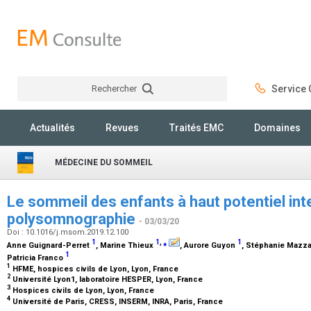
Rechercher
Service C
Rechercher
Actualités
Revues
Traités EMC
Domaines
MÉDECINE DU SOMMEIL
Le sommeil des enfants à haut potentiel inte
polysomnographie
- 03/03/20
Doi : 10.1016/j.msom.2019.12.100
1
1
,
⁎
1
Anne Guignard-Perret
, Marine Thieux
, Aurore Guyon
, Stéphanie Mazz
1
Patricia Franco
1
HFME, hospices civils de Lyon, Lyon, France
2
Université Lyon1, laboratoire HESPER, Lyon, France
3
Hospices civils de Lyon, Lyon, France
4
Université de Paris, CRESS, INSERM, INRA, Paris, France