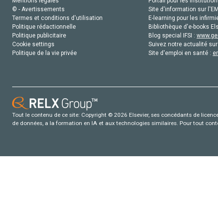
Mentions légales
Portail pour les institution
© - Avertissements
Site d'information sur l'E
Termes et conditions d'utilisation
E-learning pour les infirmi
Politique rédactionnelle
Bibliothèque d'e-books Els
Politique publicitaire
Blog special IFSI :
www.gen
Cookie settings
Suivez notre actualité sur
Politique de la vie privée
Site d'emploi en santé :
e
Tout le contenu de ce site: Copyright © 2026 Elsevier, ses concédants de licence e
de données, a la formation en IA et aux technologies similaires. Pour tout con