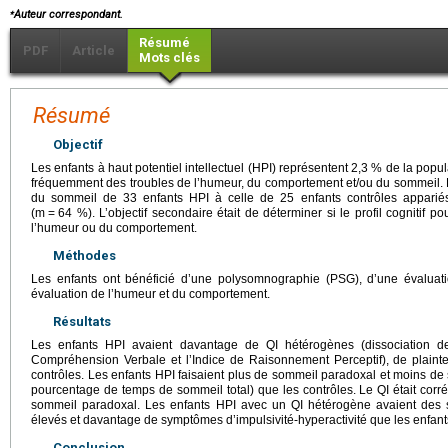
⁎
Auteur correspondant.
Résumé
PDF
Article
Mots clés
Résumé
Objectif
Les enfants à haut potentiel intellectuel (HPI) représentent 2,3 % de la popu
fréquemment des troubles de l’humeur, du comportement et/ou du sommeil. L’o
du sommeil de 33 enfants HPI à celle de 25 enfants contrôles apparié
(m
=
64 %). L’objectif secondaire était de déterminer si le profil cognitif p
l’humeur ou du comportement.
Méthodes
Les enfants ont bénéficié d’une polysomnographie (PSG), d’une évaluat
évaluation de l’humeur et du comportement.
Résultats
Les enfants HPI avaient davantage de QI hétérogènes (dissociation de
Compréhension Verbale et l’Indice de Raisonnement Perceptif), de plainte
contrôles. Les enfants HPI faisaient plus de sommeil paradoxal et moins de
pourcentage de temps de sommeil total) que les contrôles. Le QI était corr
sommeil paradoxal. Les enfants HPI avec un QI hétérogène avaient des s
élevés et davantage de symptômes d’impulsivité-hyperactivité que les enfa
Conclusion