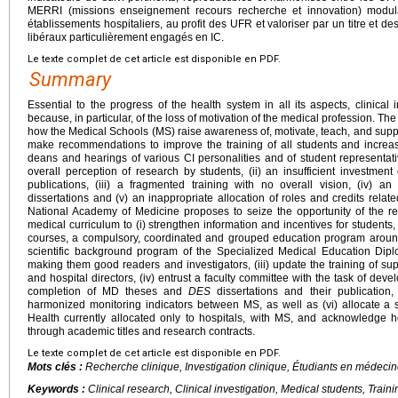
MERRI (missions enseignement recours recherche et innovation) modula
établissements hospitaliers, au profit des UFR et valoriser par un titre et de
libéraux particulièrement engagés en IC.
Le texte complet de cet article est disponible en PDF.
Summary
Essential to the progress of the health system in all its aspects, clinical 
because, in particular, of the loss of motivation of the medical profession. The o
how the Medical Schools (MS) raise awareness of, motivate, teach, and support 
make recommendations to improve the training of all students and increas
deans and hearings of various CI personalities and of student representativ
overall perception of research by students, (ii) an insufficient investment 
publications, (iii) a fragmented training with no overall vision, (iv) an
dissertations and (v) an inappropriate allocation of roles and credits rel
National Academy of Medicine proposes to seize the opportunity of the re
medical curriculum to (i) strengthen information and incentives for students,
courses, a compulsory, coordinated and grouped education program around t
scientific background program of the Specialized Medical Education Dipl
making them good readers and investigators, (iii) update the training of sup
and hospital directors, (iv) entrust a faculty committee with the task of devel
completion of MD theses and
DES
dissertations and their publication,
harmonized monitoring indicators between MS, as well as (vi) allocate a sh
Health currently allocated only to hospitals, with MS, and acknowledge h
through academic titles and research contracts.
Le texte complet de cet article est disponible en PDF.
Mots clés :
Recherche clinique, Investigation clinique, Étudiants en médeci
Keywords :
Clinical research, Clinical investigation, Medical students, Traini