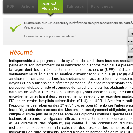
Résumé
PDF
Article
Tableaux
Références
Mots clés
Bienvenue sur EM-consulte, la référence des professionnels de santé.
Article gratuit.
c
Connectez-vous pour en bénéficier!
vo
Résumé
co
Indispensable à la progression du système de santé dans tous ses aspects, 
peine en raison, notamment, de la démotivation du corps médical. Le présent tr
la façon dont les unités de formation et de recherche (UFR) médicales 
soutiennent leurs étudiants en matière d’investigation clinique (IC) et (ii)
améliorer la formation de tous les étudiants et à accroître leur investiss
doyens et les auditions de différentes personnalités et de représentants des 
perception globale élitiste et tronquée de la recherche par les étudiants, (ii) 
dans les activités d’IC et les publications qui y sont associées, (iii) une form
encadrement insuffisant des thèses et mémoires et (v) une répartition inadap
l’IC entre centre hospitalo-universitaire (CHU) et UFR. L’Académie na
e
e
l’opportunité des réformes des 2
et 3
cycles pour (i) renforcer l’information
leur offrir, à côté des parcours des Masters, un enseignement obligatoire, c
critique d’article puis de la phase socle des diplômes d’études spécialisées
lecteurs et de bons investigateurs, (iii) actualiser la formation des encadr
et les directeurs des hôpitaux, (iv) confier à une commission faculta
institutionnelles de soutien à la réalisation des thèses et des mémoires et à 
indicateurs de suivi pertinents, reproductibles et harmonisés entre les UF