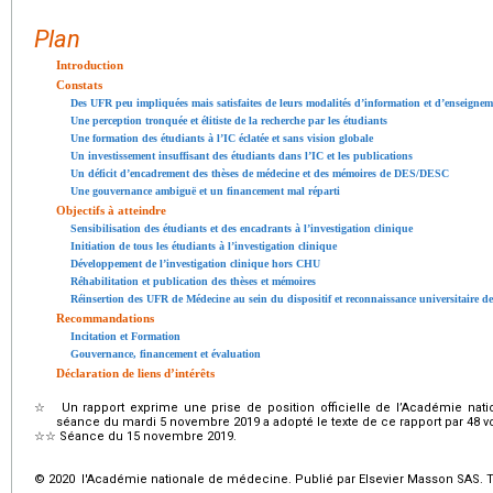
Plan
Introduction
Constats
Des UFR peu impliquées mais satisfaites de leurs modalités d’information et d’enseignem
Une perception tronquée et élitiste de la recherche par les étudiants
Une formation des étudiants à l’IC éclatée et sans vision globale
Un investissement insuffisant des étudiants dans l’IC et les publications
Un déficit d’encadrement des thèses de médecine et des mémoires de DES/DESC
Une gouvernance ambiguë et un financement mal réparti
Objectifs à atteindre
Sensibilisation des étudiants et des encadrants à l’investigation clinique
Initiation de tous les étudiants à l’investigation clinique
Développement de l’investigation clinique hors CHU
Réhabilitation et publication des thèses et mémoires
Réinsertion des UFR de Médecine au sein du dispositif et reconnaissance universitaire de
Recommandations
Incitation et Formation
Gouvernance, financement et évaluation
Déclaration de liens d’intérêts
☆
Un rapport exprime une prise de position officielle de l’Académie na
séance du mardi 5 novembre 2019 a adopté le texte de ce rapport par 48 voi
☆☆
Séance du 15 novembre 2019.
© 2020 l'Académie nationale de médecine. Publié par Elsevier Masson SAS. To