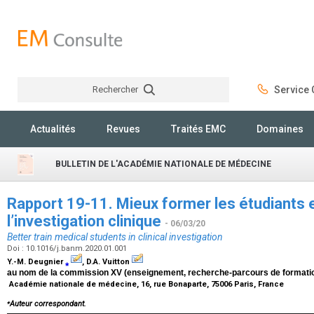
Rechercher
Service C
Rechercher
Actualités
Revues
Traités EMC
Domaines
BULLETIN DE L'ACADÉMIE NATIONALE DE MÉDECINE
Rapport 19-11. Mieux former les étudiants
l’investigation clinique
- 06/03/20
Better train medical students in clinical investigation
Doi : 10.1016/j.banm.2020.01.001
Y.-M. Deugnier
⁎
, D.A. Vuitton
au nom de la commission XV (enseignement, recherche-parcours de formati
Académie nationale de médecine, 16, rue Bonaparte, 75006 Paris, France
⁎
Auteur correspondant.