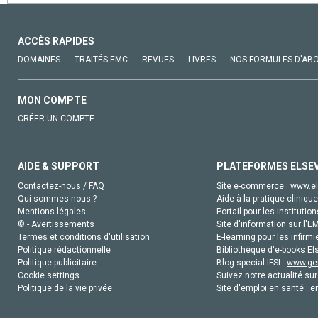
ACCÈS RAPIDES
DOMAINES
TRAITÉS EMC
REVUES
LIVRES
NOS FORMULES D'AB
MON COMPTE
CRÉER UN COMPTE
AIDE & SUPPORT
PLATEFORMES ELSE
Contactez-nous / FAQ
Site e-commerce :
www.el
Qui sommes-nous ?
Aide à la pratique clinique
Mentions légales
Portail pour les institution
© - Avertissements
Site d'information sur l'E
Termes et conditions d'utilisation
E-learning pour les infirmi
Politique rédactionnelle
Bibliothèque d'e-books Els
Politique publicitaire
Blog special IFSI :
www.gen
Cookie settings
Suivez notre actualité sur
Politique de la vie privée
Site d'emploi en santé :
e