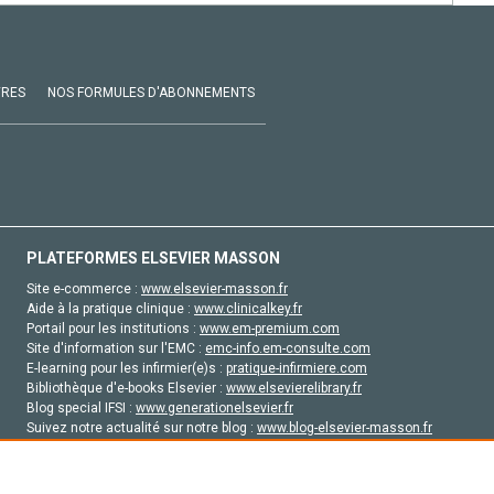
VRES
NOS FORMULES D'ABONNEMENTS
PLATEFORMES ELSEVIER MASSON
Site e-commerce :
www.elsevier-masson.fr
Aide à la pratique clinique :
www.clinicalkey.fr
Portail pour les institutions :
www.em-premium.com
Site d'information sur l'EMC :
emc-info.em-consulte.com
E-learning pour les infirmier(e)s :
pratique-infirmiere.com
Bibliothèque d'e-books Elsevier :
www.elsevierelibrary.fr
Blog special IFSI :
www.generationelsevier.fr
Suivez notre actualité sur notre blog :
www.blog-elsevier-masson.fr
Site d'emploi en santé :
emploisante.com