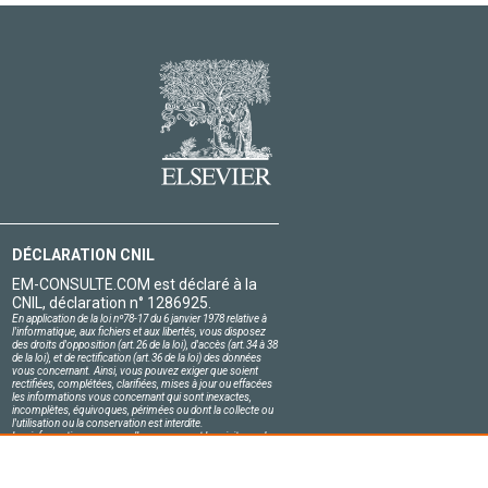
DÉCLARATION CNIL
EM-CONSULTE.COM est déclaré à la
CNIL, déclaration n° 1286925.
En application de la loi nº78-17 du 6 janvier 1978 relative à
l'informatique, aux fichiers et aux libertés, vous disposez
des droits d'opposition (art.26 de la loi), d'accès (art.34 à 38
de la loi), et de rectification (art.36 de la loi) des données
vous concernant. Ainsi, vous pouvez exiger que soient
rectifiées, complétées, clarifiées, mises à jour ou effacées
les informations vous concernant qui sont inexactes,
incomplètes, équivoques, périmées ou dont la collecte ou
l'utilisation ou la conservation est interdite.
Les informations personnelles concernant les visiteurs de
notre site, y compris leur identité, sont confidentielles.
Le responsable du site s'engage sur l'honneur à respecter
les conditions légales de confidentialité applicables en