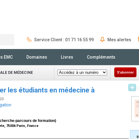
Service Client : 01 71 16 55 99
Mes alertes
Rechercher
és EMC
Domaines
Livres
Compléments
NALE DE MÉDECINE
S'abonner
er les étudiants en médecine à
/20
igation
cherche-parcours de formation)
te, 75006 Paris, France
B