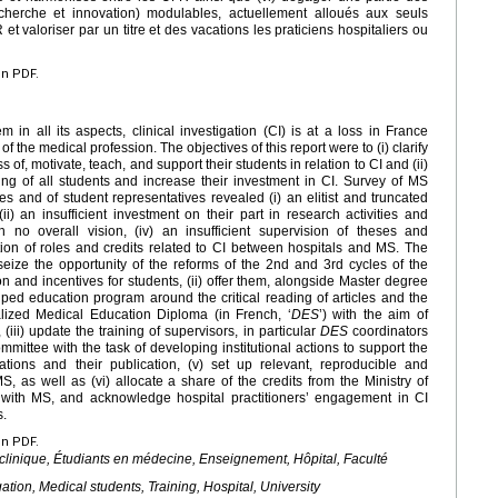
herche et innovation) modulables, actuellement alloués aux seuls
et valoriser par un titre et des vacations les praticiens hospitaliers ou
en PDF.
 in all its aspects, clinical investigation (CI) is at a loss in France
 of the medical profession. The objectives of this report were to (i) clarify
f, motivate, teach, and support their students in relation to CI and (ii)
g of all students and increase their investment in CI. Survey of MS
s and of student representatives revealed (i) an elitist and truncated
ii) an insufficient investment on their part in research activities and
th no overall vision, (iv) an insufficient supervision of theses and
ation of roles and credits related to CI between hospitals and MS. The
ize the opportunity of the reforms of the 2nd and 3rd cycles of the
on and incentives for students, (ii) offer them, alongside Master degree
ed education program around the critical reading of articles and the
alized Medical Education Diploma (in French, ‘
DES
’) with the aim of
ii) update the training of supervisors, in particular
DES
coordinators
committee with the task of developing institutional actions to support the
ations and their publication, (v) set up relevant, reproducible and
 as well as (vi) allocate a share of the credits from the Ministry of
s, with MS, and acknowledge hospital practitioners’ engagement in CI
s.
en PDF.
 clinique, Étudiants en médecine, Enseignement, Hôpital, Faculté
gation, Medical students, Training, Hospital, University