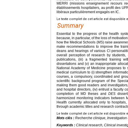
MERRI (missions enseignement recours rec
établissements hospitaliers, au profit des UFR 
libéraux particulièrement engagés en IC.
Le texte complet de cet article est disponible 
Summary
Essential to the progress of the health system
because, in particular, of the loss of motivation
how the Medical Schools (MS) raise awareness o
make recommendations to improve the trainin
deans and hearings of various CI personalitie
overall perception of research by students, (
publications, (iii) a fragmented training wi
dissertations and (v) an inappropriate alloc
National Academy of Medicine proposes to se
medical curriculum to (i) strengthen informati
courses, a compulsory, coordinated and group
scientific background program of the Speci
making them good readers and investigators, (i
and hospital directors, (iv) entrust a faculty 
completion of MD theses and
DES
dissert
harmonized monitoring indicators between MS,
Health currently allocated only to hospital
through academic titles and research contract
Le texte complet de cet article est disponible 
Mots clés :
Recherche clinique, Investigation
Keywords :
Clinical research, Clinical investi