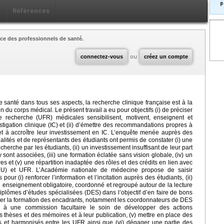
p
x
Références
ce des professionnels de santé.
connectez-vous
ou
créez un compte
 santé dans tous ses aspects, la recherche clinique française est à la
 du corps médical. Le présent travail a eu pour objectifs (i) de préciser
e recherche (UFR) médicales sensibilisent, motivent, enseignent et
stigation clinique (IC) et (ii) d’émettre des recommandations propres à
 et à accroître leur investissement en IC. L’enquête menée auprès des
alités et de représentants des étudiants ont permis de constater (i) une
cherche par les étudiants, (ii) un investissement insuffisant de leur part
y sont associées, (iii) une formation éclatée sans vision globale, (iv) un
 et (v) une répartition inadaptée des rôles et des crédits en lien avec
 (CHU) et UFR. L’Académie nationale de médecine propose de saisir
 pour (i) renforcer l’information et l’incitation auprès des étudiants, (ii)
un enseignement obligatoire, coordonné et regroupé autour de la lecture
diplômes d’études spécialisées (DES) dans l’objectif d’en faire de bons
aliser la formation des encadrants, notamment les coordonnateurs de DES
ier à une commission facultaire le soin de développer des actions
des thèses et des mémoires et à leur publication, (v) mettre en place des
les et harmonisés entre les UFR ainsi que (vi) dégager une partie des