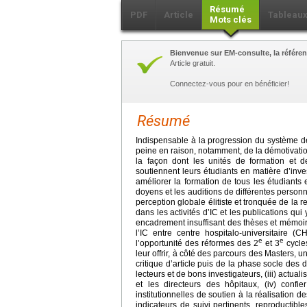
Résumé
PDF
Article
Tableau
Mots clés
Bienvenue sur EM-consulte, la référen
Article gratuit.
Connectez-vous pour en bénéficier!
Résumé
Indispensable à la progression du système de
peine en raison, notamment, de la démotivation
la façon dont les unités de formation et d
soutiennent leurs étudiants en matière d’inve
améliorer la formation de tous les étudiants
doyens et les auditions de différentes personn
perception globale élitiste et tronquée de la re
dans les activités d’IC et les publications qui 
encadrement insuffisant des thèses et mémoires
l’IC entre centre hospitalo-universitaire
e
e
l’opportunité des réformes des 2
et 3
cycles
leur offrir, à côté des parcours des Masters, 
critique d’article puis de la phase socle des 
lecteurs et de bons investigateurs, (iii) actu
et les directeurs des hôpitaux, (iv) conf
institutionnelles de soutien à la réalisation 
indicateurs de suivi pertinents, reproductib