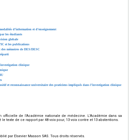
modalités d’information et d’enseignement
 par les étudiants
vision globale
’IC et les publications
 et des mémoires de DES/DESC
réparti
’investigation clinique
linique
CHU
es
tif et reconnaissance universitaire des praticiens impliqués dans l’investigation clinique
n officielle de l’Académie nationale de médecine. L’Académie dans sa
 texte de ce rapport par 48 voix pour, 13 voix contre et 13 abstentions.
ié par Elsevier Masson SAS. Tous droits réservés.