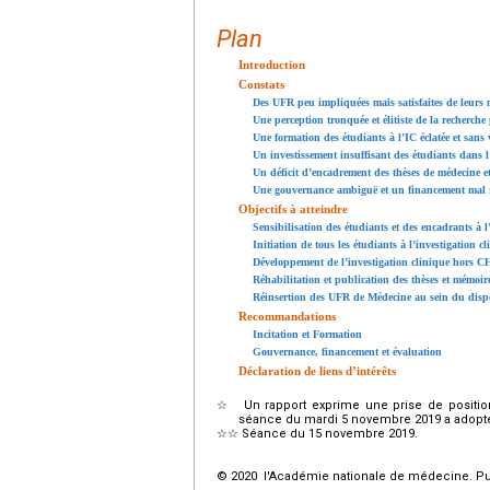
Plan
Introduction
Constats
Des UFR peu impliquées mais satisfaites de leurs 
Une perception tronquée et élitiste de la recherche
Une formation des étudiants à l’IC éclatée et sans 
Un investissement insuffisant des étudiants dans l
Un déficit d’encadrement des thèses de médecine
Une gouvernance ambiguë et un financement mal 
Objectifs à atteindre
Sensibilisation des étudiants et des encadrants à l
Initiation de tous les étudiants à l’investigation c
Développement de l’investigation clinique hors 
Réhabilitation et publication des thèses et mémoir
Réinsertion des UFR de Médecine au sein du disposi
Recommandations
Incitation et Formation
Gouvernance, financement et évaluation
Déclaration de liens d’intérêts
☆
Un rapport exprime une prise de positio
séance du mardi 5 novembre 2019 a adopté le
☆☆
Séance du 15 novembre 2019.
© 2020 l'Académie nationale de médecine. Publ