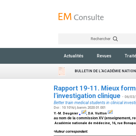
Rechercher
Actualités
Revues
Trait
BULLETIN DE L'ACADÉMIE NATIO
Rapport 19-11. Mieux form
l’investigation clinique
- 06/03
Better train medical students in clinical invest
Doi : 10.1016/j.banm.2020.01.001
Y.-M. Deugnier
⁎
, D.A. Vuitton
au nom de la commission XV (enseignement, re
Académie nationale de médecine, 16, rue Bonapar
⁎
Auteur correspondant.