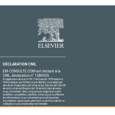
DÉCLARATION CNIL
EM-CONSULTE.COM est déclaré à la
CNIL, déclaration n° 1286925.
En application de la loi nº78-17 du 6 janvier 1978 relative à
l'informatique, aux fichiers et aux libertés, vous disposez
des droits d'opposition (art.26 de la loi), d'accès (art.34 à 38
de la loi), et de rectification (art.36 de la loi) des données
vous concernant. Ainsi, vous pouvez exiger que soient
rectifiées, complétées, clarifiées, mises à jour ou effacées
les informations vous concernant qui sont inexactes,
incomplètes, équivoques, périmées ou dont la collecte ou
l'utilisation ou la conservation est interdite.
Les informations personnelles concernant les visiteurs de
notre site, y compris leur identité, sont confidentielles.
Le responsable du site s'engage sur l'honneur à respecter