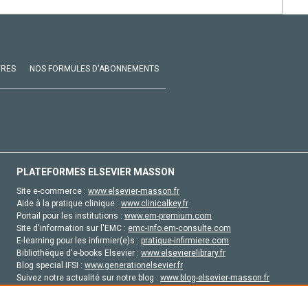
VRES
NOS FORMULES D'ABONNEMENTS
PLATEFORMES ELSEVIER MASSON
Site e-commerce :
www.elsevier-masson.fr
Aide à la pratique clinique :
www.clinicalkey.fr
Portail pour les institutions :
www.em-premium.com
Site d'information sur l'EMC :
emc-info.em-consulte.com
E-learning pour les infirmier(e)s :
pratique-infirmiere.com
Bibliothèque d'e-books Elsevier :
www.elsevierelibrary.fr
Blog special IFSI :
www.generationelsevier.fr
Suivez notre actualité sur notre blog :
www.blog-elsevier-masson.fr
Site d'emploi en santé :
emploisante.com