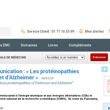
Service Client : 01 71 16 55 99
Mes alertes
Rechercher
és EMC
Domaines
Livres
Compléments
NALE DE MÉDECINE
S'abonner
unication : « Les protéinopathies
et d’Alzheimer »
- 06/03/20
ctious proteinopathies of Parkinson and Alzheimer”
mmissariat à l’énergie atomique et aux énergies alternatives (CEA) et
tre national de la recherche scientifique (CNRS), 18, route du Panorama,
DF.
B