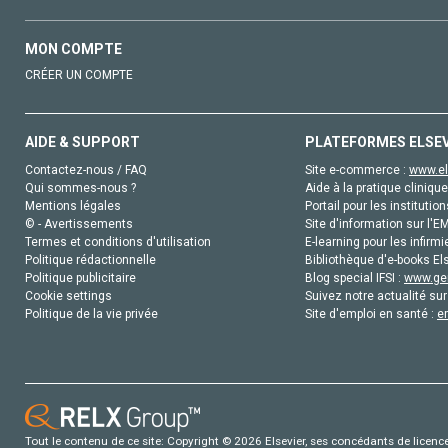
MON COMPTE
CRÉER UN COMPTE
AIDE & SUPPORT
PLATEFORMES ELSE
Contactez-nous / FAQ
Site e-commerce :
www.el
Qui sommes-nous ?
Aide à la pratique clinique
Mentions légales
Portail pour les institution
© - Avertissements
Site d'information sur l'E
Termes et conditions d'utilisation
E-learning pour les infirmi
Politique rédactionnelle
Bibliothèque d'e-books Els
Politique publicitaire
Blog special IFSI :
www.gen
Cookie settings
Suivez notre actualité sur
Politique de la vie privée
Site d'emploi en santé :
e
Tout le contenu de ce site: Copyright © 2026 Elsevier, ses concédants de licence e