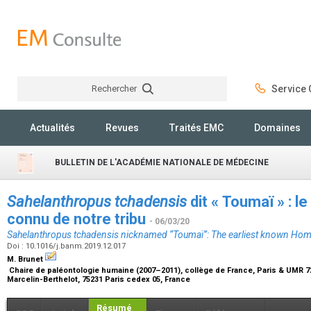
Rechercher
Service C
Rechercher
Actualités
Revues
Traités EMC
Domaines
BULLETIN DE L'ACADÉMIE NATIONALE DE MÉDECINE
Sahelanthropus tchadensis
dit « Toumaï » : 
connu de notre tribu
- 06/03/20
Sahelanthropus tchadensis
nicknamed “Toumaï”: The earliest known Hom
Doi : 10.1016/j.banm.2019.12.017
M. Brunet
Chaire de paléontologie humaine (2007–2011), collège de France, Paris & UMR 72
Marcelin-Berthelot, 75231 Paris cedex 05, France
Résumé