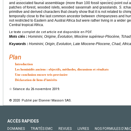
and associated faunal assemblage (more than 100 fossil species) point out 
patches of forest, wooded islets, wooded savannah and grasslands.
S
.
tcha
primitive and derived characters that clearly show that it is not related to chi
temporally close to the last common ancestor between chimpanzees and hum
not restricted to Eastern and Austral Africa but were rather living in a wider
Central tropical Africa.
Le texte complet de cet article est disponible en PDF.
Mots clés :
Hominini, Origine, Évolution, Miocène supérieur-Pliocène, Tchad,
Keywords :
Hominini, Origin, Evolution, Late Miocene-Pliocene, Chad, Afric
Plan
Introduction
Les hominidés anciens : objectifs, méthodes, discussions et résultats
Une conclusion encore très provisoire
Déclaration de liens d’intérêts
☆
Séance du 26 novembre 2019.
© 2020 Publié par Elsevier Masson SAS.
ACCÈS RAPIDES
DOMAINES
TRAITÉS EMC
REVUES
LIVRES
NOS FORMULES D'AB