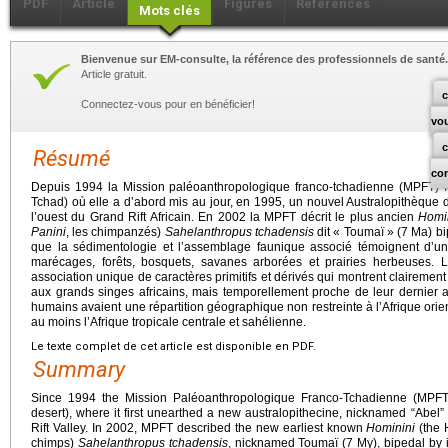
PDF
Article
Figures
Références
Mots clés
Bienvenue sur EM-consulte, la référence des professionnels de santé.
Article gratuit.
c
Connectez-vous pour en bénéficier!
vo
Résumé
co
Depuis 1994 la Mission paléoanthropologique franco-tchadienne (MPFT) f
Tchad) où elle a d’abord mis au jour, en 1995, un nouvel Australopithèque d
l’ouest du Grand Rift Africain. En 2002 la MPFT décrit le plus ancien
Homi
Panini
, les chimpanzés)
Sahelanthropus tchadensis
dit « Toumaï » (7 Ma) b
que la sédimentologie et l’assemblage faunique associé témoignent d’
marécages, forêts, bosquets, savanes arborées et prairies herbeuses. 
association unique de caractères primitifs et dérivés qui montrent clairemen
aux grands singes africains, mais temporellement proche de leur dernier
humains avaient une répartition géographique non restreinte à l’Afrique orien
au moins l’Afrique tropicale centrale et sahélienne.
Le texte complet de cet article est disponible en PDF.
Summary
Since 1994 the Mission Paléoanthropologique Franco-Tchadienne (MPFT)
desert), where it first unearthed a new australopithecine, nicknamed “Abel” 
Rift Valley. In 2002, MPFT described the new earliest known
Hominini
(the 
chimps)
Sahelanthropus tchadensis
, nicknamed Toumaï (7 My), bipedal by 