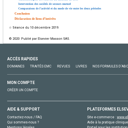
Intervention des sociétés de secours mutuel
Comparaison de l’activité et du mode de vie entre les deux périodes
Conclusion
Déclaration de liens d’intérêts
☆
Séance du 10 décembre 2019.
© 2020 Publié par Elsevier Masson SAS.
ACCÈS RAPIDES
DOMAINES
TRAITÉS EMC
REVUES
LIVRES
NOS FORMULES D'AB
MON COMPTE
CRÉER UN COMPTE
AIDE & SUPPORT
PLATEFORMES ELSE
Contactez-nous / FAQ
Site e-commerce :
www.el
Qui sommes-nous ?
Aide à la pratique clinique
Mentions légales
Portail pour les institution