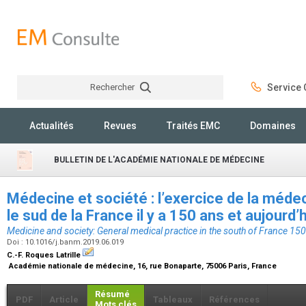
Rechercher
Service C
Rechercher
Actualités
Revues
Traités EMC
Domaines
BULLETIN DE L'ACADÉMIE NATIONALE DE MÉDECINE
Médecine et société : l’exercice de la méd
le sud de la France il y a 150 ans et aujourd’
Medicine and society: General medical practice in the south of France 15
Doi : 10.1016/j.banm.2019.06.019
C.-F. Roques Latrille
Académie nationale de médecine, 16, rue Bonaparte, 75006 Paris, France
Résumé
PDF
Article
Tableaux
Références
Mots clés