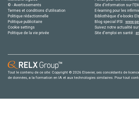
© - Avertissements
Site d'information sur l'E
Termes et conditions d'utilisation
E-learning pour les infirmi
Politique rédactionnelle
Bibliothèque d'e-books Els
Politique publicitaire
Blog special IFSI :
www.gen
Cookie settings
Suivez notre actualité sur
Politique de la vie privée
Site d'emploi en santé :
e
Tout le contenu de ce site: Copyright © 2026 Elsevier, ses concédants de licence e
de données, a la formation en IA et aux technologies similaires. Pour tout con