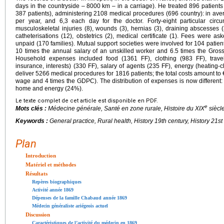
days in the countryside – 8000
km – in a carriage). He treated 896 patients
387 patients), administering 2108 medical procedures (696 country): in ave
per year, and 6,3 each day for the doctor. Forty-eight particular circu
musculoskeletal injuries (8), wounds (3), hernias (3), draining abscesses (
catheterisations (12), obstetrics (2), medical certificate (1). Fees were 
unpaid (170 families). Mutual support societies were involved for 104 pati
10 times the annual salary of an unskilled worker and 6.5 times the Gro
Household expenses included food (1361 FF), clothing (983 FF), travel
insurance, interests) (330 FF), salary of agents (235 FF), energy (heating-c
deliver 5266 medical procedures for 1816 patients; the total costs amount to
wage and 4 times the GDPC). The distribution of expenses is now different: 
home and energy (24%).
Le texte complet de cet article est disponible en PDF.
e
Mots clés :
Médecine générale, Santé en zone rurale, Histoire du XIX
siècle
Keywords :
General practice, Rural health, History 19th century, History 21st
Plan
Introduction
Matériel et méthodes
Résultats
Repères biographiques
Activité année 1869
Dépenses de la famille Chabaud année 1869
Médecin généraliste ariégeois actuel
Discussion
Caractéristiques de l’activité du médecin en 1869