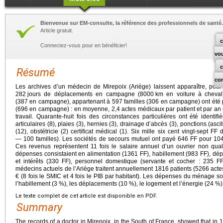
Bienvenue sur EM-consulte, la référence des professionnels de santé.
Article gratuit.
c
Connectez-vous pour en bénéficier!
vo
Résumé
co
Les archives d’un médecin de Mirepoix (Ariège) laissent apparaître, pou
282
jours de déplacements en campagne (8000
km en voiture à cheval)
(387 en campagne), appartenant à 597 familles (306 en campagne) ont été 
(696 en campagne) : en moyenne, 2,4 actes médicaux par patient et par an e
travail. Quarante-huit fois des circonstances particulières ont été identifi
articulaires (8), plaies (3), hernies (3), drainage d’abcès (3), ponctions (asc
(12), obstétricie (2) certificat médical (1). Six mille six cent vingt-sept 
— 100 familles). Les sociétés de secours mutuel ont payé 646 FF pour 1
Ces revenus représentent 11 fois le salaire annuel d’un ouvrier non qualif
dépenses consistaient en alimentation (1361 FF), habillement (983 FF), dé
et intérêts (330 FF), personnel domestique (servante et cocher : 235 FF
médecins actuels de l’Ariège traitent annuellement 1816 patients (5266 act
€ (8 fois le SMIC et 4 fois le PIB par habitant). Les dépenses du ménage son
l’habillement (3 %), les déplacements (10 %), le logement et l’énergie (24 %)
Le texte complet de cet article est disponible en PDF.
Summary
The records of a doctor in Mirepoix, in the South of France, showed that in