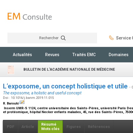
Rechercher
Service C
Rechercher
Actualités
Revues
Traités EMC
Domaines
BULLETIN DE L'ACADÉMIE NATIONALE DE MÉDECINE
L’exposome, un concept holistique et utile
- 
The exposome, a holistic and useful concept
Doi : 10.1016/j.banm.2019.11.015
R. Barouki
Inserm UMR-S 1124, centre universitaire des Saints-Pères, université Paris D
et protéomique, hôpital Necker enfants malades, 45, rue des Saints-Pères, 7500
Résumé
PDF
Article
Figures
Références
Mots clés