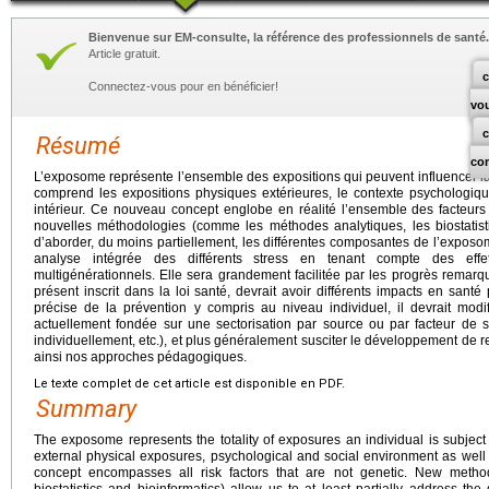
Bienvenue sur EM-consulte, la référence des professionnels de santé.
Article gratuit.
c
Connectez-vous pour en bénéficier!
vo
Résumé
co
L’exposome représente l’ensemble des expositions qui peuvent influencer la 
comprend les expositions physiques extérieures, le contexte psychologique
intérieur. Ce nouveau concept englobe en réalité l’ensemble des facteurs
nouvelles méthodologies (comme les méthodes analytiques, les biostatisti
d’aborder, du moins partiellement, les différentes composantes de l’expos
analyse intégrée des différents stress en tenant compte des effe
multigénérationnels. Elle sera grandement facilitée par les progrès remarq
présent inscrit dans la loi santé, devrait avoir différents impacts en sant
précise de la prévention y compris au niveau individuel, il devrait modi
actuellement fondée sur une sectorisation par source ou par facteur de str
individuellement, etc.), et plus généralement susciter le développement de r
ainsi nos approches pédagogiques.
Le texte complet de cet article est disponible en PDF.
Summary
The exposome represents the totality of exposures an individual is subject 
external physical exposures, psychological and social environment as well as
concept encompasses all risk factors that are not genetic. New metho
biostatistics and bioinformatics) allow us to at least partially address t