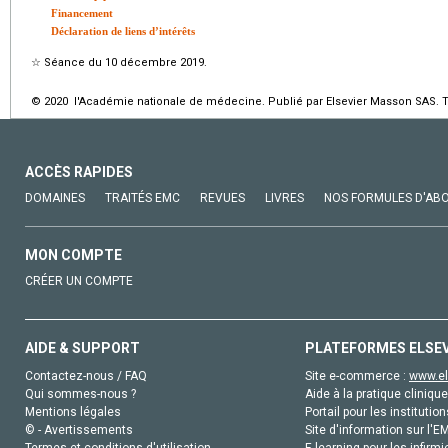
Financement
Déclaration de liens d’intérêts
☆
Séance du 10 décembre 2019.
© 2020 l'Académie nationale de médecine. Publié par Elsevier Masson SAS. To
ACCÈS RAPIDES
DOMAINES
TRAITÉS EMC
REVUES
LIVRES
NOS FORMULES D'AB
MON COMPTE
CRÉER UN COMPTE
AIDE & SUPPORT
PLATEFORMES ELSE
Contactez-nous / FAQ
Site e-commerce :
www.el
Qui sommes-nous ?
Aide à la pratique clinique
Mentions légales
Portail pour les institution
© - Avertissements
Site d'information sur l'E
Termes et conditions d'utilisation
E-learning pour les infirmi