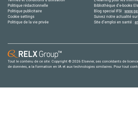
Politique rédactionnelle
Bibliothèque d'e-books Els
Politique publicitaire
Blog special IFSI :
www.gen
Cookie settings
Suivez notre actualité sur
Politique de la vie privée
Site d'emploi en santé :
e
Tout le contenu de ce site: Copyright © 2026 Elsevier, ses concédants de licence e
de données, a la formation en IA et aux technologies similaires. Pour tout con