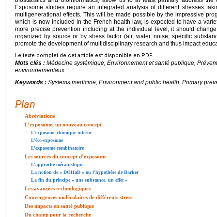
Exposome studies require an integrated analysis of different stresses tak
multigenerational effects. This will be made possible by the impressive pr
which is now included in the French health law, is expected to have a variet
more precise prevention including at the individual level, it should change
organized by source or by stress factor (air, water, noise, specific substan
promote the development of multidisciplinary research and thus impact educ
Le texte complet de cet article est disponible en PDF.
Mots clés :
Médecine systémique, Environnement et santé publique, Prévent
environnementaux
Keywords :
Systems medicine, Environment and public health, Primary prev
Plan
Abréviations
L’exposome, un nouveau concept
L’exposome chimique interne
L’éco-exposome
L’exposome combinatoire
Les sources du concept d’exposome
L’approche mécanistique
La notion de « DOHaD » ou l’hypothèse de Barker
La fin du principe « une substance, un effet »
Les avancées technologiques
Convergences moléculaires de différents stress
Des impacts en santé publique
Du champ pour la recherche