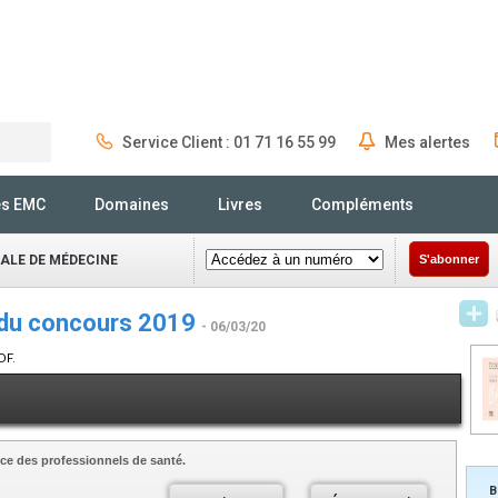
Service Client : 01 71 16 55 99
Mes alertes
Rechercher
és EMC
Domaines
Livres
Compléments
NALE DE MÉDECINE
S'abonner
 du concours 2019
- 06/03/20
DF.
ce des professionnels de santé.
B