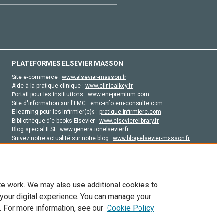
PLATEFORMES ELSEVIER MASSON
Site e-commerce :
www.elsevier-masson.fr
Aide à la pratique clinique :
www.clinicalkey.fr
Portail pour les institutions :
www.em-premium.com
Site d'information sur l'EMC :
emc-info.em-consulte.com
E-learning pour les infirmier(e)s :
pratique-infirmiere.com
Bibliothèque d'e-books Elsevier :
www.elsevierelibrary.fr
Blog special IFSI :
www.generationelsevier.fr
Suivez notre actualité sur notre blog :
www.blog-elsevier-masson.fr
Site d'emploi en santé :
emploisante.com
te work. We may also use additional cookies to
 your digital experience. You can manage your
. For more information, see our
Cookie Policy
vier, ses concédants de licence et ses contributeurs. Tout les droits sont réservés, y 
ogies similaires. Pour tout contenu en libre accès, les conditions de licence Creati