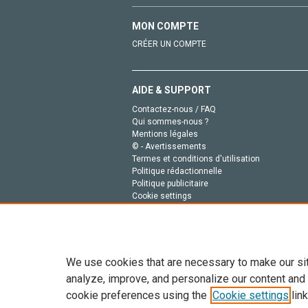
MON COMPTE
CRÉER UN COMPTE
AIDE & SUPPORT
Contactez-nous / FAQ
Qui sommes-nous ?
Mentions légales
© - Avertissements
Termes et conditions d'utilisation
Politique rédactionnelle
Politique publicitaire
Cookie settings
Politique de la vie privée
We use cookies that are necessary to make our si
analyze, improve, and personalize our content and
cookie preferences using the
Cookie settings
link
Tout le contenu de ce site: Copyright © 2026 Else
de données, a la formation en IA et aux technol