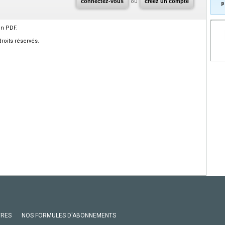
connectez-vous
ou
créez un compte
p
en PDF.
roits réservés.
VRES
NOS FORMULES D'ABONNEMENTS