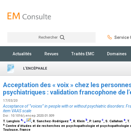
Rechercher
Service C
Rechercher
Actualités
Revues
Traités EMC
Domaines
L'ENCÉPHALE
Acceptation des « voix » chez les personne
psychiatriques : validation francophone de 
17/03/20
Acceptance of “voices” in people with or without psychiatric disorders: Fr
item VAAS scale
Doi : 10.1016/j.encep.2020.01.009
a
,
a
b
c
a
T. Langlois
⁎
, R. Sanchez-Rodriguez
, R. Klein
, P. Lamy
, S. Callahan
, T
a
Centre d’études et de recherches en psychopathologie et psychopathologie de
Toulouse, France