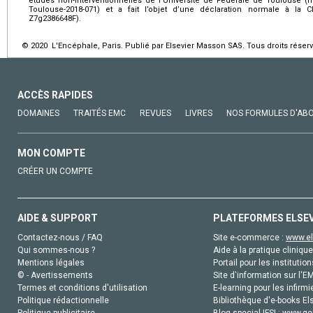
études non-interventionnelles de l’Université de Fédérale de Toulouse (n
Toulouse-2018-071) et a fait l’objet d’une déclaration normale à la
Z7g2386648F).
© 2020 L'Encéphale, Paris. Publié par Elsevier Masson SAS. Tous droits réserv
ACCÈS RAPIDES
DOMAINES
TRAITÉS EMC
REVUES
LIVRES
NOS FORMULES D'AB
MON COMPTE
CRÉER UN COMPTE
AIDE & SUPPORT
PLATEFORMES ELSE
Contactez-nous / FAQ
Site e-commerce :
www.el
Qui sommes-nous ?
Aide à la pratique clinique
Mentions légales
Portail pour les institution
© - Avertissements
Site d'information sur l'E
Termes et conditions d'utilisation
E-learning pour les infirmi
Politique rédactionnelle
Bibliothèque d'e-books Els