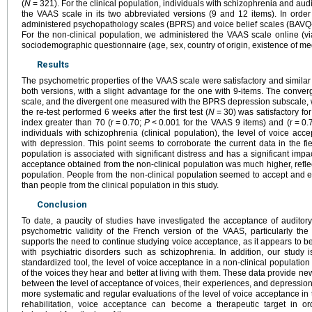
(
N
=
321). For the clinical population, individuals with schizophrenia and au
the VAAS scale in its two abbreviated versions (9 and 12 items). In orde
administered psychopathology scales (BPRS) and voice belief scales (BAVQ-R
For the non-clinical population, we administered the VAAS scale online (
sociodemographic questionnaire (age, sex, country of origin, existence of med
Results
The psychometric properties of the VAAS scale were satisfactory and similar 
both versions, with a slight advantage for the one with 9-items. The conve
scale, and the divergent one measured with the BPRS depression subscale, wer
the re-test performed 6 weeks after the first test (
N
=
30) was satisfactory fo
index greater than 70 (r
=
0.70;
P
<
0.001 for the VAAS 9 items) and (r
=
0.
individuals with schizophrenia (clinical population), the level of voice ac
with depression. This point seems to corroborate the current data in the fie
population is associated with significant distress and has a significant impac
acceptance obtained from the non-clinical population was much higher, reflec
population. People from the non-clinical population seemed to accept and ex
than people from the clinical population in this study.
Conclusion
To date, a paucity of studies have investigated the acceptance of auditory
psychometric validity of the French version of the VAAS, particularly the
supports the need to continue studying voice acceptance, as it appears to be
with psychiatric disorders such as schizophrenia. In addition, our study i
standardized tool, the level of voice acceptance in a non-clinical populati
of the voices they hear and better at living with them. These data provide ne
between the level of acceptance of voices, their experiences, and depression. 
more systematic and regular evaluations of the level of voice acceptance in t
rehabilitation, voice acceptance can become a therapeutic target in o