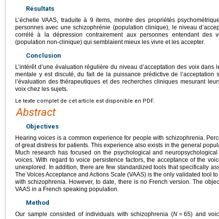
Résultats
L’échelle VAAS, traduite à 9 items, montre des propriétés psychométriques 
personnes avec une schizophrénie (population clinique), le niveau d’accepta
corrélé à la dépression contrairement aux personnes entendant des v
(population non-clinique) qui semblaient mieux les vivre et les accepter.
Conclusion
L’intérêt d’une évaluation régulière du niveau d’acceptation des voix dans l
mentale y est discuté, du fait de la puissance prédictive de l’acceptation s
l’évaluation des thérapeutiques et des recherches cliniques mesurant leurs
voix chez les sujets.
Le texte complet de cet article est disponible en PDF.
Abstract
Objectives
Hearing voices is a common experience for people with schizophrenia. Perc
of great distress for patients. This experience also exists in the general popul
Much research has focused on the psychological and neuropsychologica
voices. With regard to voice persistence factors, the acceptance of the voic
unexplored. In addition, there are few standardized tools that specifically a
The Voices Acceptance and Actions Scale (VAAS) is the only validated tool to
with schizophrenia. However, to date, there is no French version. The object
VAAS in a French speaking population.
Method
Our sample consisted of individuals with schizophrenia (
N
=
65) and voic