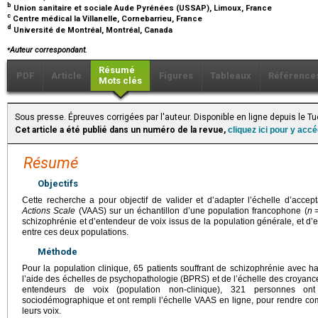
b
Union sanitaire et sociale Aude Pyrénées (USSAP), Limoux, France
c
Centre médical la Villanelle, Cornebarrieu, France
d
Université de Montréal, Montréal, Canada
⁎
Auteur correspondant.
Résumé
PDF
Article
Figures
Tableaux
Référence
Mots clés
Sous presse. Épreuves corrigées par l'auteur. Disponible en ligne depuis le
Cet article a été publié dans un numéro de la revue,
cliquez ici pour y acc
Résumé
Objectifs
Cette recherche a pour objectif de valider et d’adapter l’échelle d’accep
Actions Scale
(VAAS) sur un échantillon d’une population francophone (
n
schizophrénie et d’entendeur de voix issus de la population générale, et d’e
entre ces deux populations.
Méthode
Pour la population clinique, 65 patients souffrant de schizophrénie avec ha
l’aide des échelles de psychopathologie (BPRS) et de l’échelle des croyanc
entendeurs de voix (population non-clinique), 321 personnes on
sociodémographique et ont rempli l’échelle VAAS en ligne, pour rendre com
leurs voix.