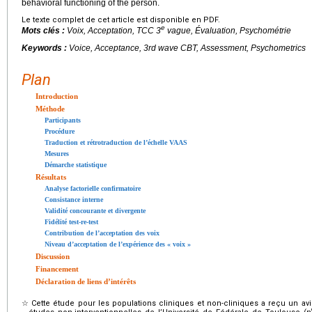
behavioral functioning of the person.
Le texte complet de cet article est disponible en PDF.
e
Mots clés :
Voix, Acceptation, TCC 3
vague, Évaluation, Psychométrie
Keywords :
Voice, Acceptance, 3rd wave CBT, Assessment, Psychometrics
Plan
Introduction
Méthode
Participants
Procédure
Traduction et rétrotraduction de l’échelle VAAS
Mesures
Démarche statistique
Résultats
Analyse factorielle confirmatoire
Consistance interne
Validité concourante et divergente
Fidélité test-re-test
Contribution de l’acceptation des voix
Niveau d’acceptation de l’expérience des « voix »
Discussion
Financement
Déclaration de liens d’intérêts
☆
Cette étude pour les populations cliniques et non-cliniques a reçu un av