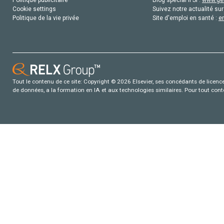
Politique publicitaire
Blog special IFSI :
www.gen
Cookie settings
Suivez notre actualité sur
Politique de la vie privée
Site d'emploi en santé :
e
Tout le contenu de ce site: Copyright © 2026 Elsevier, ses concédants de licence e
de données, a la formation en IA et aux technologies similaires. Pour tout con