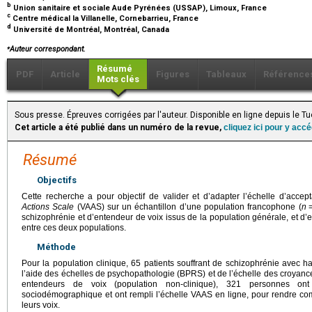
b
Union sanitaire et sociale Aude Pyrénées (USSAP), Limoux, France
c
Centre médical la Villanelle, Cornebarrieu, France
d
Université de Montréal, Montréal, Canada
⁎
Auteur correspondant.
Résumé
PDF
Article
Figures
Tableaux
Référence
Mots clés
Sous presse. Épreuves corrigées par l'auteur. Disponible en ligne depuis le
Cet article a été publié dans un numéro de la revue,
cliquez ici pour y acc
Résumé
Objectifs
Cette recherche a pour objectif de valider et d’adapter l’échelle d’accep
Actions Scale
(VAAS) sur un échantillon d’une population francophone (
n
schizophrénie et d’entendeur de voix issus de la population générale, et d’e
entre ces deux populations.
Méthode
Pour la population clinique, 65 patients souffrant de schizophrénie avec ha
l’aide des échelles de psychopathologie (BPRS) et de l’échelle des croyanc
entendeurs de voix (population non-clinique), 321 personnes on
sociodémographique et ont rempli l’échelle VAAS en ligne, pour rendre com
leurs voix.