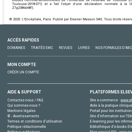
études non-interventionnelles de l’Université de Fédérale de Toulouse (n
Toulouse-2018-071) et a fait l’objet d’une déclaration normale à la
Z7g2386648F).
© 2020 L'Encéphale, Paris. Publié par Elsevier Masson SAS. Tous droits réserv
ACCÈS RAPIDES
DOMAINES
TRAITÉS EMC
REVUES
LIVRES
NOS FORMULES D'AB
MON COMPTE
CRÉER UN COMPTE
AIDE & SUPPORT
PLATEFORMES ELSE
Contactez-nous / FAQ
Site e-commerce :
www.el
Qui sommes-nous ?
Aide à la pratique clinique
Mentions légales
Portail pour les institution
© - Avertissements
Site d'information sur l'E
Termes et conditions d'utilisation
E-learning pour les infirmi
Politique rédactionnelle
Bibliothèque d'e-books Els