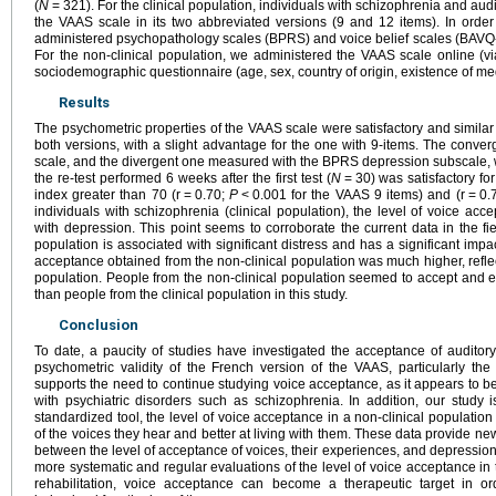
(
N
=
321). For the clinical population, individuals with schizophrenia and au
the VAAS scale in its two abbreviated versions (9 and 12 items). In orde
administered psychopathology scales (BPRS) and voice belief scales (BAVQ-R
For the non-clinical population, we administered the VAAS scale online (
sociodemographic questionnaire (age, sex, country of origin, existence of med
Results
The psychometric properties of the VAAS scale were satisfactory and similar 
both versions, with a slight advantage for the one with 9-items. The conve
scale, and the divergent one measured with the BPRS depression subscale, wer
the re-test performed 6 weeks after the first test (
N
=
30) was satisfactory fo
index greater than 70 (r
=
0.70;
P
<
0.001 for the VAAS 9 items) and (r
=
0.
individuals with schizophrenia (clinical population), the level of voice ac
with depression. This point seems to corroborate the current data in the fie
population is associated with significant distress and has a significant impac
acceptance obtained from the non-clinical population was much higher, reflec
population. People from the non-clinical population seemed to accept and ex
than people from the clinical population in this study.
Conclusion
To date, a paucity of studies have investigated the acceptance of auditory
psychometric validity of the French version of the VAAS, particularly the
supports the need to continue studying voice acceptance, as it appears to be
with psychiatric disorders such as schizophrenia. In addition, our study i
standardized tool, the level of voice acceptance in a non-clinical populati
of the voices they hear and better at living with them. These data provide ne
between the level of acceptance of voices, their experiences, and depression. 
more systematic and regular evaluations of the level of voice acceptance in t
rehabilitation, voice acceptance can become a therapeutic target in o