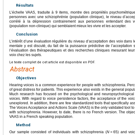
Résultats
L’échelle VAAS, traduite à 9 items, montre des propriétés psychométriques 
personnes avec une schizophrénie (population clinique), le niveau d’accepta
corrélé à la dépression contrairement aux personnes entendant des v
(population non-clinique) qui semblaient mieux les vivre et les accepter.
Conclusion
L’intérêt d’une évaluation régulière du niveau d’acceptation des voix dans l
mentale y est discuté, du fait de la puissance prédictive de l’acceptation s
l’évaluation des thérapeutiques et des recherches cliniques mesurant leurs
voix chez les sujets.
Le texte complet de cet article est disponible en PDF.
Abstract
Objectives
Hearing voices is a common experience for people with schizophrenia. Perc
of great distress for patients. This experience also exists in the general popul
Much research has focused on the psychological and neuropsychologica
voices. With regard to voice persistence factors, the acceptance of the voic
unexplored. In addition, there are few standardized tools that specifically a
The Voices Acceptance and Actions Scale (VAAS) is the only validated tool to
with schizophrenia. However, to date, there is no French version. The object
VAAS in a French speaking population.
Method
Our sample consisted of individuals with schizophrenia (
N
=
65) and voic