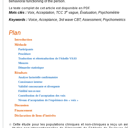
behavioral functioning of the person.
Le texte complet de cet article est disponible en PDF.
e
Mots clés :
Voix, Acceptation, TCC 3
vague, Évaluation, Psychométrie
Keywords :
Voice, Acceptance, 3rd wave CBT, Assessment, Psychometrics
Plan
Introduction
Méthode
Participants
Procédure
Traduction et rétrotraduction de l’échelle VAAS
Mesures
Démarche statistique
Résultats
Analyse factorielle confirmatoire
Consistance interne
Validité concourante et divergente
Fidélité test-re-test
Contribution de l’acceptation des voix
Niveau d’acceptation de l’expérience des « voix »
Discussion
Financement
Déclaration de liens d’intérêts
☆
Cette étude pour les populations cliniques et non-cliniques a reçu un av