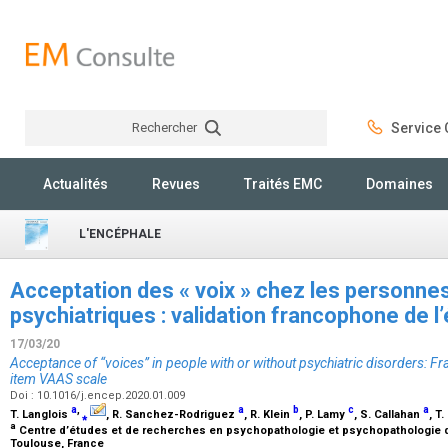
Rechercher
Service C
Rechercher
Actualités
Revues
Traités EMC
Domaines
L'ENCÉPHALE
Acceptation des « voix » chez les personne
psychiatriques : validation francophone de 
17/03/20
Acceptance of “voices” in people with or without psychiatric disorders: Fr
item VAAS scale
Doi : 10.1016/j.encep.2020.01.009
a
,
a
b
c
a
T. Langlois
⁎
, R. Sanchez-Rodriguez
, R. Klein
, P. Lamy
, S. Callahan
, T
a
Centre d’études et de recherches en psychopathologie et psychopathologie de
Toulouse, France