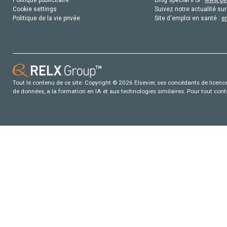
Politique publicitaire
Blog special IFSI :
www.gen
Cookie settings
Suivez notre actualité sur
Politique de la vie privée
Site d'emploi en santé :
e
Tout le contenu de ce site: Copyright © 2026 Elsevier, ses concédants de licence e
de données, a la formation en IA et aux technologies similaires. Pour tout con