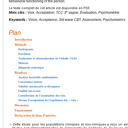
behavioral functioning of the person.
Le texte complet de cet article est disponible en PDF.
e
Mots clés :
Voix, Acceptation, TCC 3
vague, Évaluation, Psychométrie
Keywords :
Voice, Acceptance, 3rd wave CBT, Assessment, Psychometrics
Plan
Introduction
Méthode
Participants
Procédure
Traduction et rétrotraduction de l’échelle VAAS
Mesures
Démarche statistique
Résultats
Analyse factorielle confirmatoire
Consistance interne
Validité concourante et divergente
Fidélité test-re-test
Contribution de l’acceptation des voix
Niveau d’acceptation de l’expérience des « voix »
Discussion
Financement
Déclaration de liens d’intérêts
☆
Cette étude pour les populations cliniques et non-cliniques a reçu un av