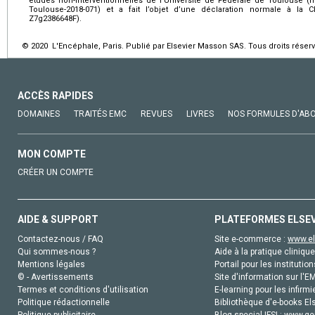
études non-interventionnelles de l’Université de Fédérale de Toulouse (n
Toulouse-2018-071) et a fait l’objet d’une déclaration normale à la
Z7g2386648F).
© 2020 L'Encéphale, Paris. Publié par Elsevier Masson SAS. Tous droits réserv
ACCÈS RAPIDES
DOMAINES
TRAITÉS EMC
REVUES
LIVRES
NOS FORMULES D'AB
MON COMPTE
CRÉER UN COMPTE
AIDE & SUPPORT
PLATEFORMES ELSE
Contactez-nous / FAQ
Site e-commerce :
www.el
Qui sommes-nous ?
Aide à la pratique clinique
Mentions légales
Portail pour les institution
© - Avertissements
Site d'information sur l'E
Termes et conditions d'utilisation
E-learning pour les infirmi
Politique rédactionnelle
Bibliothèque d'e-books Els