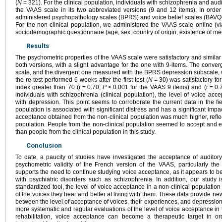
(
N
=
321). For the clinical population, individuals with schizophrenia and au
the VAAS scale in its two abbreviated versions (9 and 12 items). In orde
administered psychopathology scales (BPRS) and voice belief scales (BAVQ-R
For the non-clinical population, we administered the VAAS scale online (
sociodemographic questionnaire (age, sex, country of origin, existence of med
Results
The psychometric properties of the VAAS scale were satisfactory and similar 
both versions, with a slight advantage for the one with 9-items. The conve
scale, and the divergent one measured with the BPRS depression subscale, wer
the re-test performed 6 weeks after the first test (
N
=
30) was satisfactory fo
index greater than 70 (r
=
0.70;
P
<
0.001 for the VAAS 9 items) and (r
=
0.
individuals with schizophrenia (clinical population), the level of voice ac
with depression. This point seems to corroborate the current data in the fie
population is associated with significant distress and has a significant impac
acceptance obtained from the non-clinical population was much higher, reflec
population. People from the non-clinical population seemed to accept and ex
than people from the clinical population in this study.
Conclusion
To date, a paucity of studies have investigated the acceptance of auditory
psychometric validity of the French version of the VAAS, particularly the
supports the need to continue studying voice acceptance, as it appears to be
with psychiatric disorders such as schizophrenia. In addition, our study i
standardized tool, the level of voice acceptance in a non-clinical populati
of the voices they hear and better at living with them. These data provide ne
between the level of acceptance of voices, their experiences, and depression. 
more systematic and regular evaluations of the level of voice acceptance in t
rehabilitation, voice acceptance can become a therapeutic target in o