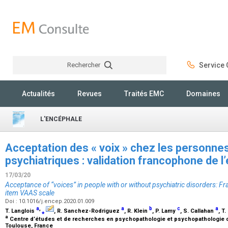
Rechercher
Service C
Rechercher
Actualités
Revues
Traités EMC
Domaines
L'ENCÉPHALE
Acceptation des « voix » chez les personne
psychiatriques : validation francophone de 
17/03/20
Acceptance of “voices” in people with or without psychiatric disorders: Fr
item VAAS scale
Doi : 10.1016/j.encep.2020.01.009
a
,
a
b
c
a
T. Langlois
⁎
, R. Sanchez-Rodriguez
, R. Klein
, P. Lamy
, S. Callahan
, T
a
Centre d’études et de recherches en psychopathologie et psychopathologie de
Toulouse, France