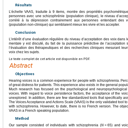
Résultats
L’échelle VAAS, traduite à 9 items, montre des propriétés psychométriques 
personnes avec une schizophrénie (population clinique), le niveau d’accepta
corrélé à la dépression contrairement aux personnes entendant des v
(population non-clinique) qui semblaient mieux les vivre et les accepter.
Conclusion
L’intérêt d’une évaluation régulière du niveau d’acceptation des voix dans l
mentale y est discuté, du fait de la puissance prédictive de l’acceptation s
l’évaluation des thérapeutiques et des recherches cliniques mesurant leurs
voix chez les sujets.
Le texte complet de cet article est disponible en PDF.
Abstract
Objectives
Hearing voices is a common experience for people with schizophrenia. Perc
of great distress for patients. This experience also exists in the general popul
Much research has focused on the psychological and neuropsychologica
voices. With regard to voice persistence factors, the acceptance of the voic
unexplored. In addition, there are few standardized tools that specifically a
The Voices Acceptance and Actions Scale (VAAS) is the only validated tool to
with schizophrenia. However, to date, there is no French version. The object
VAAS in a French speaking population.
Method
Our sample consisted of individuals with schizophrenia (
N
=
65) and voic