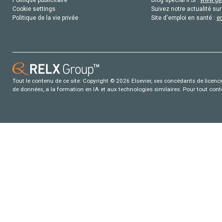
Politique publicitaire
Blog special IFSI :
www.gen
Cookie settings
Suivez notre actualité sur
Politique de la vie privée
Site d'emploi en santé :
e
Tout le contenu de ce site: Copyright © 2026 Elsevier, ses concédants de licence e
de données, a la formation en IA et aux technologies similaires. Pour tout con