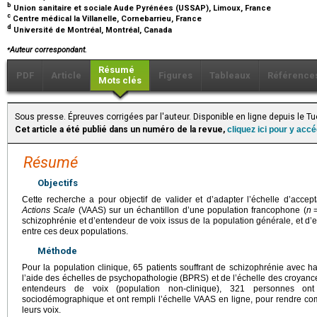
b
Union sanitaire et sociale Aude Pyrénées (USSAP), Limoux, France
c
Centre médical la Villanelle, Cornebarrieu, France
d
Université de Montréal, Montréal, Canada
⁎
Auteur correspondant.
Résumé
PDF
Article
Figures
Tableaux
Référence
Mots clés
Sous presse. Épreuves corrigées par l'auteur. Disponible en ligne depuis le
Cet article a été publié dans un numéro de la revue,
cliquez ici pour y acc
Résumé
Objectifs
Cette recherche a pour objectif de valider et d’adapter l’échelle d’accep
Actions Scale
(VAAS) sur un échantillon d’une population francophone (
n
schizophrénie et d’entendeur de voix issus de la population générale, et d’e
entre ces deux populations.
Méthode
Pour la population clinique, 65 patients souffrant de schizophrénie avec ha
l’aide des échelles de psychopathologie (BPRS) et de l’échelle des croyanc
entendeurs de voix (population non-clinique), 321 personnes on
sociodémographique et ont rempli l’échelle VAAS en ligne, pour rendre com
leurs voix.