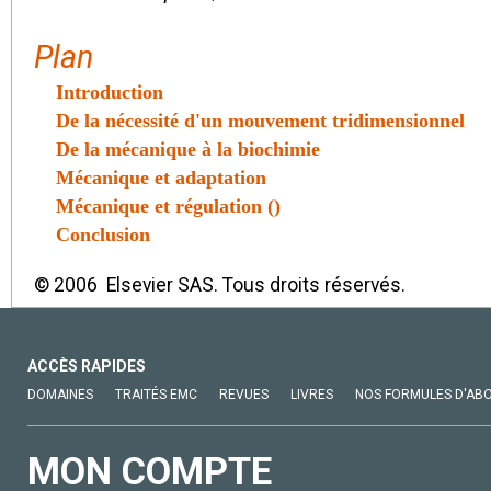
Plan
Introduction
De la nécessité d'un mouvement tridimensionnel
De la mécanique à la biochimie
Mécanique et adaptation
Mécanique et régulation ()
Conclusion
© 2006 Elsevier SAS. Tous droits réservés.
ACCÈS RAPIDES
DOMAINES
TRAITÉS EMC
REVUES
LIVRES
NOS FORMULES D'AB
MON COMPTE