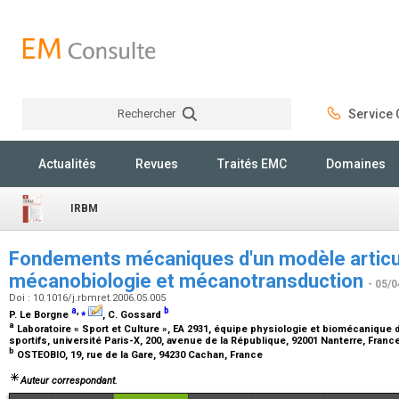
Rechercher
Service C
Rechercher
Actualités
Revues
Traités EMC
Domaines
IRBM
Fondements mécaniques d'un modèle articul
mécanobiologie et mécanotransduction
- 05/0
Doi : 10.1016/j.rbmret.2006.05.005
a
,
⁎
b
P. Le Borgne
, C. Gossard
a
Laboratoire « Sport et Culture », EA 2931, équipe physiologie et biomécaniqu
sportifs, université Paris-X, 200, avenue de la République, 92001 Nanterre, Franc
b
OSTEOBIO, 19, rue de la Gare, 94230 Cachan, France
Auteur correspondant.