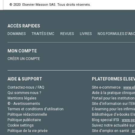
© 2020 Elsevier Masson SAS. Tous droits réservés.
ACCÈS RAPIDES
DOMAINES
TRAITÉS EMC
REVUES
LIVRES
NOS FORMULES D'AB
MON COMPTE
CRÉER UN COMPTE
AIDE & SUPPORT
PLATEFORMES ELSE
Contactez-nous / FAQ
Site e-commerce :
www.el
Qui sommes-nous ?
Aide à la pratique clinique
Mentions légales
Portail pour les institution
© - Avertissements
Site d'information sur l'E
Termes et conditions d'utilisation
E-learning pour les infirmi
Politique rédactionnelle
Bibliothèque d'e-books Els
Politique publicitaire
Blog special IFSI :
www.gen
Cookie settings
Suivez notre actualité sur
Politique de la vie privée
Site d'emploi en santé :
e