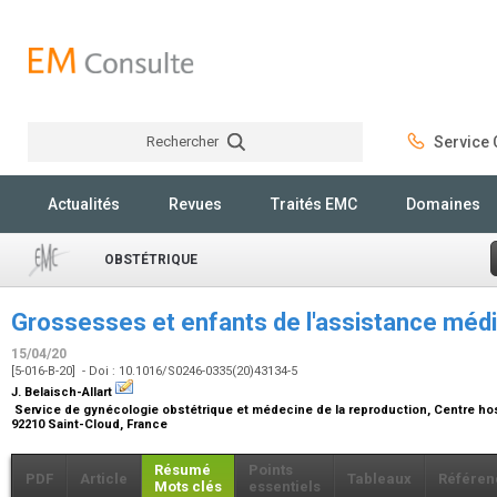
Rechercher
Service C
Rechercher
Actualités
Revues
Traités EMC
Domaines
OBSTÉTRIQUE
Grossesses et enfants de l'assistance médi
15/04/20
[5-016-B-20] - Doi : 10.1016/S0246-0335(20)43134-5
J. Belaisch-Allart
Service de gynécologie obstétrique et médecine de la reproduction, Centre hospi
92210 Saint-Cloud, France
Résumé
Points
PDF
Article
Tableaux
Référen
Mots clés
essentiels