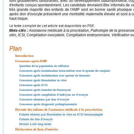
sont globalement rassurantes, avec un développement staturopondéral, cogn
d'enfants conçus spontanément. Les candidats devraient être informés de ces
très grande majorité des enfants de l'AMP sont en bonne santé physique
après don d'ovocyte présentent une morbidité maternelle élevée et sont à
haut risque.
Le texte complet de cet article est disponible en PDF.
Mots-clés :
Assistance médicale à la procréation, Pathologie de la grossess
vitro, ICSI, Congélation ovocytaire, Congélation embryonnaire, Vitrification ov
Plan
Introduction
Grossesses après AMP
Question de la population de référence
Grossesses après insémination intra-utérine avec le sperme du conjoint
Grossesses après insémination avec sperme de donneur
Grossesses après fécondation in vitro
Grossesses après ICSI
Grossesses après transfert de blastocyste
Grossesses après congélation d'embryon ou d'ovocyte
Grossesses obtenues par don d'ovocyte
Grossesses après diagnostic préimplantatoire
Devenir des enfants de l'assistance médicale à la procréation
Enfants obtenus par fécondation in vitro ou ICSI intraconjugale
Enfants du don d'ovocyte
Devenir à très long terme
Déclaration de liens d'intérêts