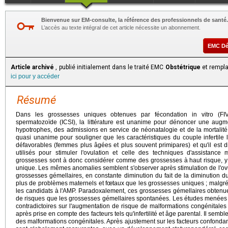
Bienvenue sur EM-consulte, la référence des professionnels de santé.
L’accès au texte intégral de cet article nécessite un abonnement.
EMC D
Article archivé
, publié initialement dans le traité EMC
Obstétrique
et rempla
ici pour y accéder
Résumé
Dans les grossesses uniques obtenues par fécondation in vitro (FIV
spermatozoïde (ICSI), la littérature est unanime pour dénoncer une augme
hypotrophes, des admissions en service de néonatalogie et de la mortalité 
quasi unanime pour souligner que les caractéristiques du couple infertile
défavorables (femmes plus âgées et plus souvent primipares) et qu'il est di
utilisés pour stimuler l'ovulation et celle des techniques d'assistanc
grossesses sont à donc considérer comme des grossesses à haut risque, y c
unique. Les mêmes anomalies semblent s'observer après stimulation de l'ovul
grossesses gémellaires, en constante diminution du fait de la diminution 
plus de problèmes maternels et fœtaux que les grossesses uniques ; malgré 
les candidats à l'AMP. Paradoxalement, ces grossesses gémellaires obten
de risques que les grossesses gémellaires spontanées. Les études menées 
contradictoires sur l'augmentation de risque de malformations congénitales
après prise en compte des facteurs tels qu'infertilité et âge parental. Il sem
des malformations congénitales. Après ajustement sur les facteurs confondan