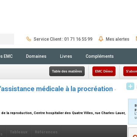
Service Client : 01 71 16 55 99
Mes alertes
Rechercher
és EMC
Domaines
Livres
Compléments
Table des matières
EMC Démo
S'abon
'assistance médicale à la procréation
-
B
p
e la reproduction, Centre hospitalier des Quatre Villes, rue Charles-Lauer,
L
u
Tableaux
Références
ls