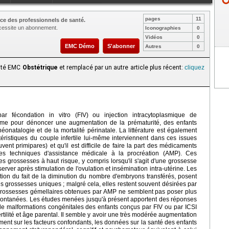
pages
11
ce des professionnels de santé.
nécessite un abonnement.
Iconographies
0
Vidéos
0
EMC Démo
S'abonner
Autres
0
aité EMC
Obstétrique
et remplacé par un autre article plus récent:
cliquez
 fécondation in vitro (FIV) ou injection intracytoplasmique de
anime pour dénoncer une augmentation de la prématurité, des enfants
onatalogie et de la mortalité périnatale. La littérature est également
ristiques du couple infertile lui-même interviennent dans ces issues
nt primipares) et qu'il est difficile de faire la part des médicaments
e des techniques d'assistance médicale à la procréation (AMP). Ces
grossesses à haut risque, y compris lorsqu'il s'agit d'une grossesse
er après stimulation de l'ovulation et insémination intra-utérine. Les
ion du fait de la diminution du nombre d'embryons transférés, posent
s grossesses uniques ; malgré cela, elles restent souvent désirées par
 grossesses gémellaires obtenues par AMP ne semblent pas poser plus
pontanées. Les études menées jusqu'à présent apportent des réponses
 de malformations congénitales des enfants conçus par FIV ou par ICSI
ertilité et âge parental. Il semble y avoir une très modérée augmentation
ent sur les facteurs confondants, les données sur la santé des enfants