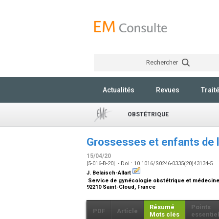
Rechercher
Actualités
Revues
Trait
OBSTÉTRIQUE
Grossesses et enfants de l
15/04/20
[5-016-B-20] - Doi : 10.1016/S0246-0335(20)43134-5
J. Belaisch-Allart
Service de gynécologie obstétrique et médecine d
92210 Saint-Cloud, France
Résumé
Points
PDF
Article
Mots clés
essentie