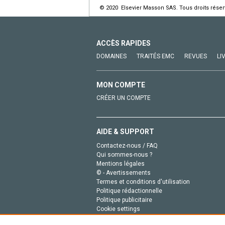
© 2020 Elsevier Masson SAS. Tous droits réser
ACCÈS RAPIDES
DOMAINES
TRAITÉS EMC
REVUES
LI
MON COMPTE
CRÉER UN COMPTE
AIDE & SUPPORT
Contactez-nous / FAQ
Qui sommes-nous ?
Mentions légales
© - Avertissements
Termes et conditions d'utilisation
Politique rédactionnelle
Politique publicitaire
Cookie settings
Politique de la vie privée