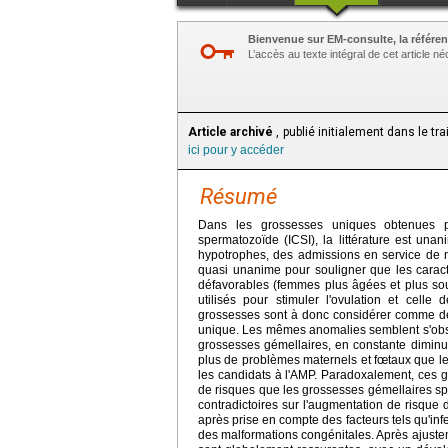
Bienvenue sur EM-consulte, la référen
L’accès au texte intégral de cet article 
Article archivé
, publié initialement dans le tr
ici pour y accéder
Résumé
Dans les grossesses uniques obtenues par
spermatozoïde (ICSI), la littérature est un
hypotrophes, des admissions en service de né
quasi unanime pour souligner que les caracté
défavorables (femmes plus âgées et plus souve
utilisés pour stimuler l'ovulation et cell
grossesses sont à donc considérer comme des 
unique. Les mêmes anomalies semblent s'observ
grossesses gémellaires, en constante diminut
plus de problèmes maternels et fœtaux que le
les candidats à l'AMP. Paradoxalement, ces
de risques que les grossesses gémellaires s
contradictoires sur l'augmentation de risque
après prise en compte des facteurs tels qu'inf
des malformations congénitales. Après ajustem