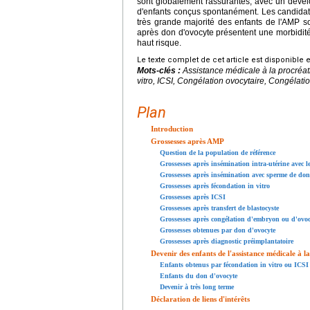
sont globalement rassurantes, avec un dévelo
d'enfants conçus spontanément. Les candidats 
très grande majorité des enfants de l'AMP 
après don d'ovocyte présentent une morbidit
haut risque.
Le texte complet de cet article est disponible 
Mots-clés :
Assistance médicale à la procréat
vitro, ICSI, Congélation ovocytaire, Congélatio
Plan
Introduction
Grossesses après AMP
Question de la population de référence
Grossesses après insémination intra-utérine avec 
Grossesses après insémination avec sperme de do
Grossesses après fécondation in vitro
Grossesses après ICSI
Grossesses après transfert de blastocyste
Grossesses après congélation d'embryon ou d'ovoc
Grossesses obtenues par don d'ovocyte
Grossesses après diagnostic préimplantatoire
Devenir des enfants de l'assistance médicale à l
Enfants obtenus par fécondation in vitro ou ICSI
Enfants du don d'ovocyte
Devenir à très long terme
Déclaration de liens d'intérêts