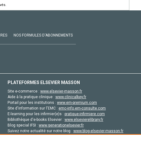
vés.
VRES
NOS FORMULES D'ABONNEMENTS
PLATEFORMES ELSEVIER MASSON
Site e-commerce :
www.elsevier-masson.fr
Aide à la pratique clinique :
www.clinicalkey.fr
Portail pour les institutions :
www.em-premium.com
Site d'information sur l'EMC :
emc-info.em-consulte.com
E-learning pour les infirmier(e)s :
pratique-infirmiere.com
Bibliothèque d'e-books Elsevier :
www.elsevierelibrary.fr
Blog special IFSI :
www.generationelsevier.fr
Suivez notre actualité sur notre blog :
www.blog-elsevier-masson.fr
Site d'emploi en santé :
emploisante.com