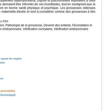
ppement staturopondéral, cognitif et psychomoteur équivalent à celui
devraient être informés de ces incertitudes, tout en soulignant que la
sont en bonne santé physique et psychique. Les grossesses obtenues
é maternelle élevée et sont à considérer comme des grossesses à très
en PDF.
ion, Pathologie de la grossesse, Devenir des enfants, Fécondation in
n embryonnaire, Vitrification ovocytaire, Vitrification embryonnaire
le sperme du conjoint
nneur
yte
a procréation
 intraconjugale