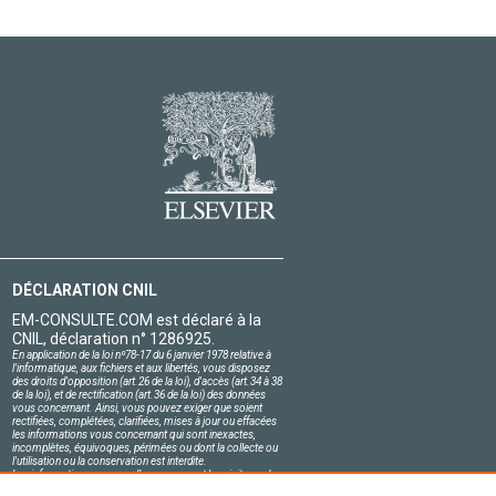
DÉCLARATION CNIL
EM-CONSULTE.COM est déclaré à la
CNIL, déclaration n° 1286925.
En application de la loi nº78-17 du 6 janvier 1978 relative à
l'informatique, aux fichiers et aux libertés, vous disposez
des droits d'opposition (art.26 de la loi), d'accès (art.34 à 38
de la loi), et de rectification (art.36 de la loi) des données
vous concernant. Ainsi, vous pouvez exiger que soient
rectifiées, complétées, clarifiées, mises à jour ou effacées
les informations vous concernant qui sont inexactes,
incomplètes, équivoques, périmées ou dont la collecte ou
l'utilisation ou la conservation est interdite.
Les informations personnelles concernant les visiteurs de
notre site, y compris leur identité, sont confidentielles.